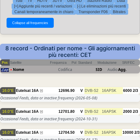
Tutti
TV
HDTV
3DTV
Ultra HD
Stazioni Radio
Data
[+] Aggiunte più recenti / variazioni
[-] Le eliminazioni più recenti
Canali temporaneamente in chiaro
Transponder F06
Bitrates
8 record - Ordinati per nome - Gli aggiornamenti
più recenti: CET
Pos
Satellite
Frequenza
Pol
Standard
Modulazione
SR/FEC
Nome
Codifica
SID
Audio
Agg.
16.0°E
Eutelsat 16A
12696.90
V
DVB-S2
16APSK
6000
2/3
Occasional Feeds, data or inactive frequency
(2026-05-08)
16.0°E
Eutelsat 16A
12701.80
V
DVB-S2
16APSK
2000
2/3
Occasional Feeds, data or inactive frequency
(2024-10-31)
16.0°E
Eutelsat 16A
12704.50
V
DVB-S2
16APSK
10000
2/3
Occasional Feeds, data or inactive frequency
(2026-01-17)