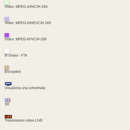
Video: MPEG-4/AVC/H-264
Video: MPEG-H/HEVC/H-265
Video: MPEG-I/VVC/H-266
In chiaro - FTA
Encrypted
Visualizza una schermata
3D
Trasmissioni video LIVE