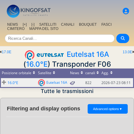
NEWS
[+]
[-]
SATELLITI
CANALI
BOUQUET
FASCI
CIMITERO
MAPPA DEL SITO
17.0E
Eutelsat 16A
13.0E
(
16.0°E
) Transponder F06
Posizione orbitale
Satellite
News
canali
Agg.
Eutelsat 16A
16.0°E
822
2026-07-23 08:11
Tutte le trasmissioni
Filtering and display options
Advanced options
▼