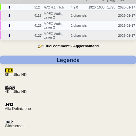
Ratio
1
512
AVC 4.1, High
4:2:0
1920
1080
1.778
2026-01-17
MPEG Audio,
1
4112
2 channels
2026-01-17
Layer 2
MPEG Audio,
1
4126
2 channels
2026-01-17
Layer 2
MPEG Audio,
1
4127
2 channels
2026-01-17
Layer 2
I Tuoi commenti / Aggiornamenti
Legenda
8K - Ultra HD
4K - Ultra HD
Alta Definizione
Widescreen