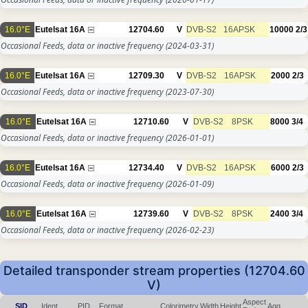
16.0°E
Eutelsat 16A
12704.60
V
DVB-S2
16APSK
10000
2/3
Occasional Feeds, data or inactive frequency
(2024-03-31)
16.0°E
Eutelsat 16A
12709.30
V
DVB-S2
16APSK
2000
2/3
Occasional Feeds, data or inactive frequency
(2023-07-30)
16.0°E
Eutelsat 16A
12710.60
V
DVB-S2
8PSK
8000
3/4
Occasional Feeds, data or inactive frequency
(2026-01-01)
16.0°E
Eutelsat 16A
12734.40
V
DVB-S2
16APSK
6000
2/3
Occasional Feeds, data or inactive frequency
(2026-01-09)
16.0°E
Eutelsat 16A
12739.60
V
DVB-S2
8PSK
2400
3/4
Occasional Feeds, data or inactive frequency
(2026-02-23)
Detailed transponder stream properties (12704.60
V)
Aspect
SID
Ident.
PID
Format
Colorimetry
Width
Height
Agg.