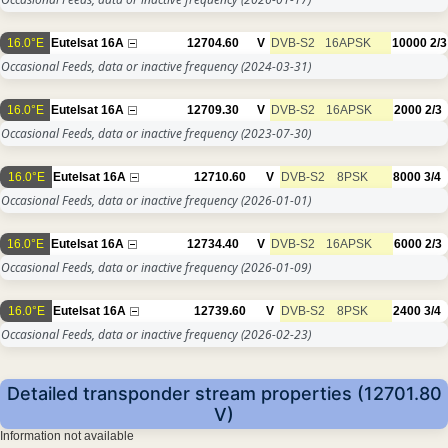
16.0°E
Eutelsat 16A
12704.60
V
DVB-S2
16APSK
10000
2/3
Occasional Feeds, data or inactive frequency
(2024-03-31)
16.0°E
Eutelsat 16A
12709.30
V
DVB-S2
16APSK
2000
2/3
Occasional Feeds, data or inactive frequency
(2023-07-30)
16.0°E
Eutelsat 16A
12710.60
V
DVB-S2
8PSK
8000
3/4
Occasional Feeds, data or inactive frequency
(2026-01-01)
16.0°E
Eutelsat 16A
12734.40
V
DVB-S2
16APSK
6000
2/3
Occasional Feeds, data or inactive frequency
(2026-01-09)
16.0°E
Eutelsat 16A
12739.60
V
DVB-S2
8PSK
2400
3/4
Occasional Feeds, data or inactive frequency
(2026-02-23)
Detailed transponder stream properties (12701.80
V)
Information not available