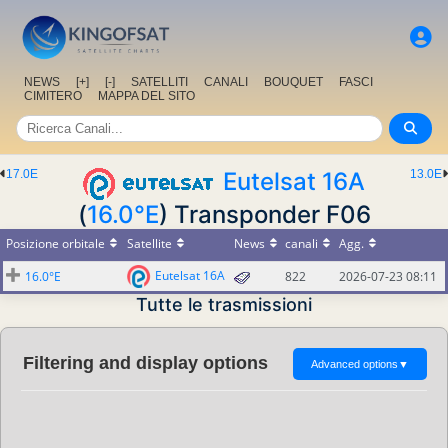
NEWS
[+]
[-]
SATELLITI
CANALI
BOUQUET
FASCI
CIMITERO
MAPPA DEL SITO
17.0E
Eutelsat 16A
13.0E
(
16.0°E
) Transponder F06
Posizione orbitale
Satellite
News
canali
Agg.
Eutelsat 16A
16.0°E
822
2026-07-23 08:11
Tutte le trasmissioni
Filtering and display options
Advanced options
▼