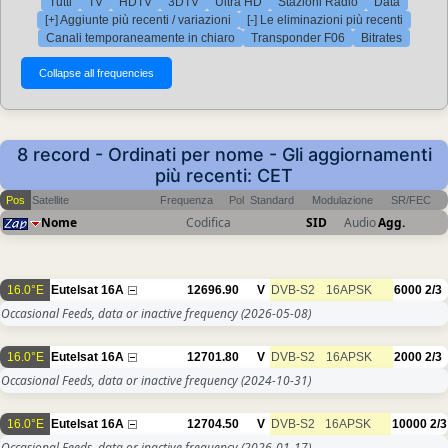
Tutti
TV
HDTV
3DTV
Ultra HD
Stazioni Radio
Data
[+] Aggiunte più recenti / variazioni
[-] Le eliminazioni più recenti
Canali temporaneamente in chiaro
Transponder F06
Bitrates
8 record - Ordinati per nome - Gli aggiornamenti
più recenti: CET
Pos
Satellite
Frequenza
Pol
Standard
Modulazione
SR/FEC
Nome
Codifica
SID
Audio
Agg.
16.0°E
Eutelsat 16A
12696.90
V
DVB-S2
16APSK
6000
2/3
Occasional Feeds, data or inactive frequency
(2026-05-08)
16.0°E
Eutelsat 16A
12701.80
V
DVB-S2
16APSK
2000
2/3
Occasional Feeds, data or inactive frequency
(2024-10-31)
16.0°E
Eutelsat 16A
12704.50
V
DVB-S2
16APSK
10000
2/3
Occasional Feeds, data or inactive frequency
(2026-01-17)