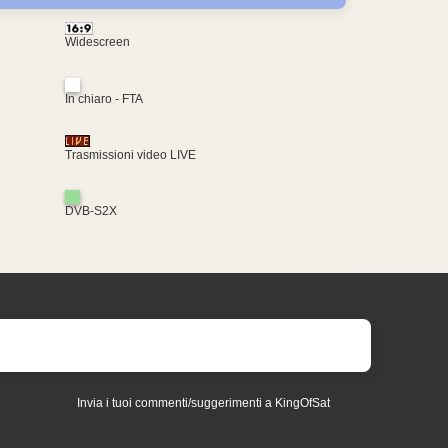
Widescreen
In chiaro - FTA
Trasmissioni video LIVE
DVB-S2X
Invia i tuoi commenti/suggerimenti a KingOfSat