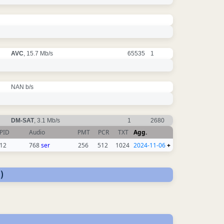
AVC
, 15.7 Mb/s
65535
1
NAN b/s
DM-SAT
, 3.1 Mb/s
1
2680
PID
Audio
PMT
PCR
TXT
Agg.
12
768
ser
256
512
1024
2024-11-06
+
)