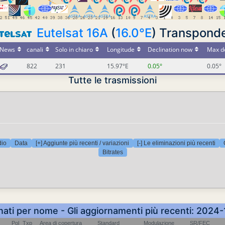
Eutelsat 16A
(
16.0°E
) Transpond
News
canali
Solo in chiaro
Longitude
Declination now
Max de
822
231
15.97°E
0.05°
0.05°
Tutte le trasmissioni
dio
Data
[+] Aggiunte più recenti / variazioni
[-] Le eliminazioni più recenti
Bitrates
nati per nome - Gli aggiornamenti più recenti: 202
Pol
Txp
Area di copertura
Standard
Modulazione
SR/FEC