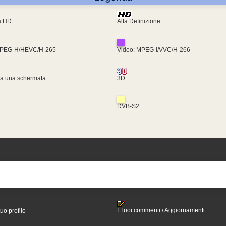
ra HD
Alta Definizione
MPEG-H/HEVC/H-265
Video: MPEG-I/VVC/H-266
za una schermata
3D
DVB-S2
I Tuoi commenti / Aggiornamenti
tuo profilo