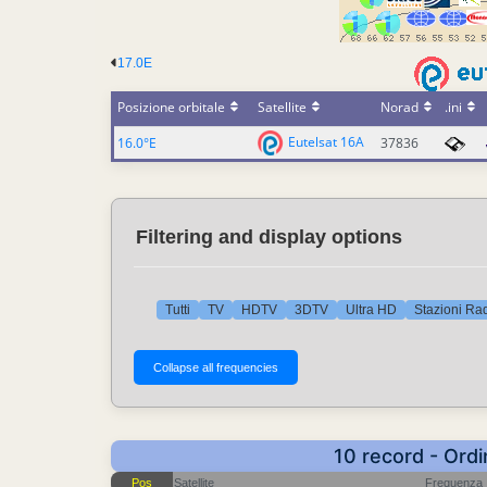
17.0E
Posizione orbitale
Satellite
Norad
.ini
Eutelsat 16A
16.0°E
37836
Filtering and display options
Tutti
TV
HDTV
3DTV
Ultra HD
Stazioni Ra
10 record - Ordi
Pos
Satellite
Frequenza