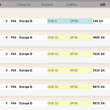
e
Categoria
Bouquet
Codifica
SID
V
F04
Europe B
DVB-S
QPSK
146
3/4
V
F04
Europe B
DVB-S2
8PSK
4800
3/4
V
F04
Europe B
DVB-S2
8PSK
7610
3/4
V
F04
Europe B
DVB-S2
8PSK
7610
3/4
V
F04
Europe B
DVB-S2
8PSK
9875
3/4
V
F04
Europe B
DVB-S2
8PSK
9875
3/4