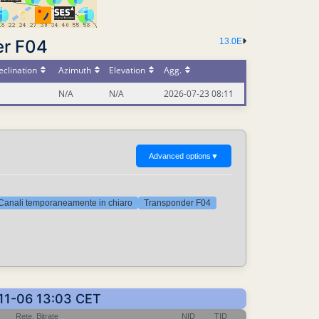
er F04
13.0E
clination
Azimuth
Elevation
Agg.
N/A
N/A
2026-07-23 08:11
Advanced options
▼
Canali temporaneamente in chiaro
Transponder F04
4-11-06 13:03 CET
Rete, Bitrate
NID
TID