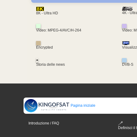
4K - Ult
8K - Ultra HD
Video: MPEG-4/AVC/H-264
Video: 
Encrypted
Visualiz
+
Storia delle news
DVB-S
Pagina iniziale
Introduzione / FAQ
Definisci il 