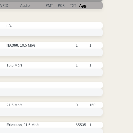
VPID
Audio
PMT
PCR
TXT
Agg.
n/a
ITA360
, 10.5 Mb/s
1
1
16.6 Mb/s
1
1
21.5 Mb/s
0
160
Ericsson
, 21.5 Mb/s
65535
1