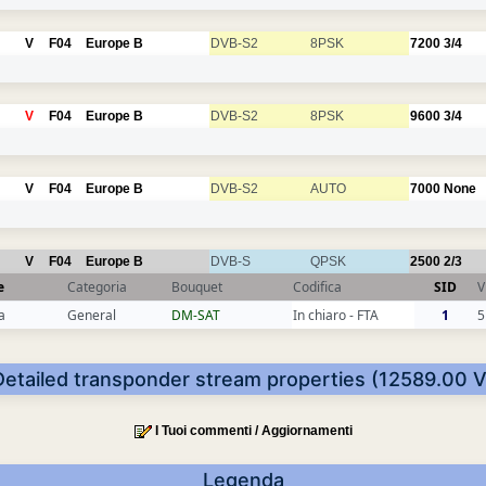
V
F04
Europe B
DVB-S2
8PSK
7200
3/4
V
F04
Europe B
DVB-S2
8PSK
9600
3/4
V
F04
Europe B
DVB-S2
AUTO
7000
None
V
F04
Europe B
DVB-S
QPSK
2500
2/3
e
Categoria
Bouquet
Codifica
SID
V
a
General
DM-SAT
In chiaro - FTA
1
5
Detailed transponder stream properties (12589.00 V
I Tuoi commenti / Aggiornamenti
Legenda