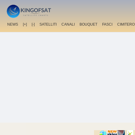
NEWS
[+]
[-]
SATELLITI
CANALI
BOUQUET
FASCI
CIMITERO