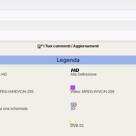
I Tuoi commenti / Aggiornamenti
Legenda
ra HD
Alta Definizione
MPEG-H/HEVC/H-265
Video: MPEG-I/VVC/H-266
za una schermata
3D
DVB-S2