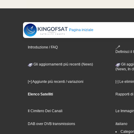
Pagina iniziale
Introduzione / FAQ
Definisci il 
Gli aggiornamenti più recenti (News)
Gli aggi
(News, In c
[+] Aggiunte più recenti / variazioni
[-] Le elimi
Elenco Satelliti
Rapporti d
Il Cimitero Dei Canali
Le Immagin
DAB over DVB transmissions
Italiano
Categori