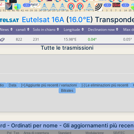
Eutelsat 16A
(
16.0°E
) Transpond
News
canali
Solo in chiaro
Longitude
Declination now
Max de
822
231
15.98°E
0.04°
0.05°
Tutte le trasmissioni
dio
Data
[+] Aggiunte più recenti / variazioni
[-] Le eliminazioni più recenti
Bitrates
rd - Ordinati per nome - Gli aggiornamenti più recen
Pol
Txp
Area di copertura
Standard
Modulazione
SR/FEC