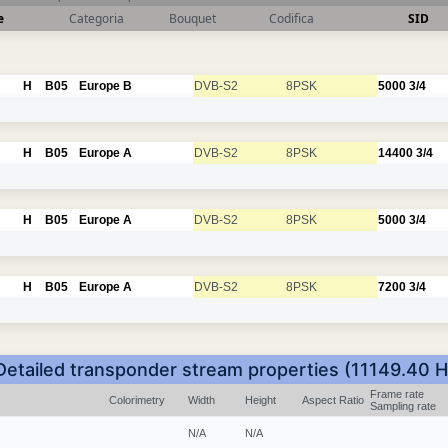
e
Categoria
Bouquet
Codifica
SID
H
B05
Europe B
DVB-S2
8PSK
5000
3/4
H
B05
Europe A
DVB-S2
8PSK
14400
3/4
H
B05
Europe A
DVB-S2
8PSK
5000
3/4
H
B05
Europe A
DVB-S2
8PSK
7200
3/4
Detailed transponder stream properties (11149.40 H
Frame rate
Colorimetry
Width
Height
Aspect Ratio
Sampling rate
N/A
N/A