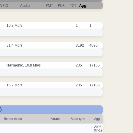
VPID
Audio
PMT
PCR
TXT
Agg.
10.8 Mb/s
1
1
31.4 Mb/s
8192
4096
Harmonic
, 10.8 Mb/s
235
17185
15.7 Mb/s
235
17185
)
Bitrate mode
Bitrate
Scan type
Agg.
2026-
07-19