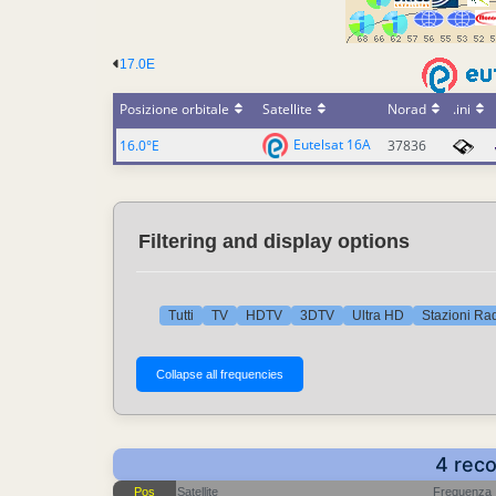
17.0E
Posizione orbitale
Satellite
Norad
.ini
Eutelsat 16A
16.0°E
37836
Filtering and display options
Tutti
TV
HDTV
3DTV
Ultra HD
Stazioni Ra
4 reco
Pos
Satellite
Frequenza