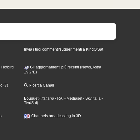
Invia i tuoi commenti/suggerimenti a KingOfSat
 Hotbird
Gli aggiornamenti più recenti (News, Astra
19,2°E)
o (7)
Ricerca Canali
Bouquet
(
Italiano
- RAI
- Mediaset
- Sky Italia
-
TivùSat
)
s
Channels broadcasting in 3D