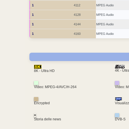
1
4112
MPEG Audio
1
4128
MPEG Audio
1
4144
MPEG Audio
1
4160
MPEG Audio
4K - Ult
8K - Ultra HD
Video: MPEG-4/AVC/H-264
Video: 
Encrypted
Visualiz
+
Storia delle news
DVB-S