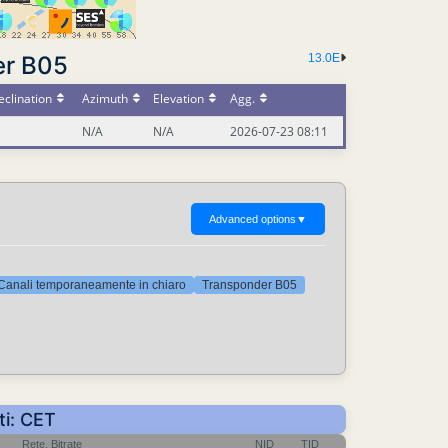
er B05
13.0E
clination
Azimuth
Elevation
Agg.
N/A
N/A
2026-07-23 08:11
Advanced options
▼
Canali temporaneamente in chiaro
Transponder B05
ti: CET
Rete, Bitrate
NID
TID