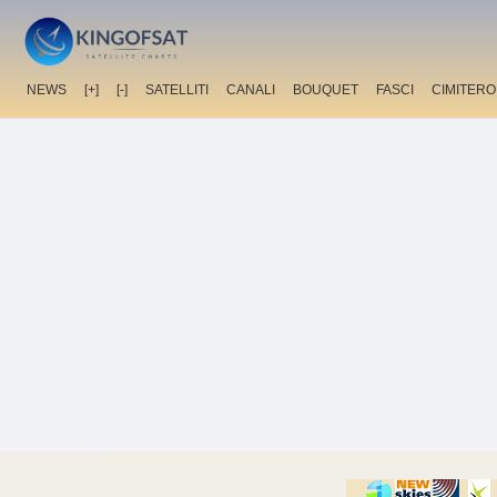
NEWS
[+]
[-]
SATELLITI
CANALI
BOUQUET
FASCI
CIMITERO