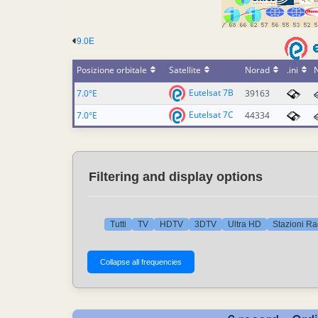
9.0E
Posizione orbitale
Satellite
Norad
.ini
Eutelsat 7B
7.0°E
39163
Eutelsat 7C
7.0°E
44334
Filtering and display options
Tutti
TV
HDTV
3DTV
Ultra HD
Stazioni Ra