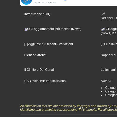
Introduzione / FAQ
Definisci il 
Gli aggiornamenti più recenti (News)
Gli aggi
(News, In c
[+] Aggiunte più recenti / variazioni
[-] Le elimi
Elenco Satelliti
Rapporti d
Il Cimitero Dei Canali
Le Immagin
DAB over DVB transmissions
Italiano
Categori
Categori
Categori
All contents on this site are protected by copyright and owned by Ki
identifying and promoting corresponding TV channels. For all questi