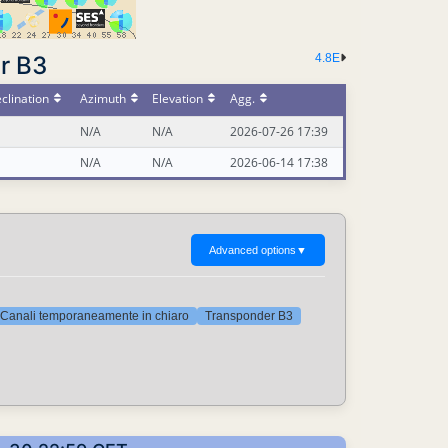
r B3
4.8E
clination
Azimuth
Elevation
Agg.
N/A
N/A
2026-07-26 17:39
N/A
N/A
2026-06-14 17:38
Advanced options
▼
Canali temporaneamente in chiaro
Transponder B3