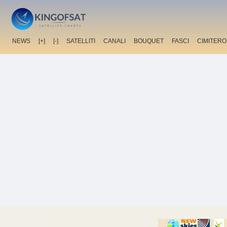
NEWS
[+]
[-]
SATELLITI
CANALI
BOUQUET
FASCI
CIMITERO