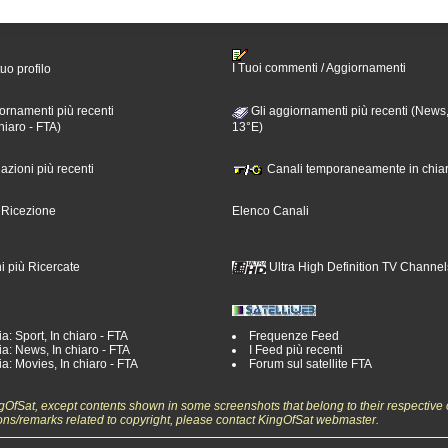
I Tuoi commenti / Aggiornamenti
tuo profilo
ornamenti più recenti
Gli aggiornamenti più recenti (News,
hiaro - FTA)
13°E)
nazioni più recenti
Canali temporaneamente in chiar
i Ricezione
Elenco Canali
i più Ricercate
Ultra High Definition TV Channel
a: Sport, In chiaro - FTA
Frequenze Feed
a: News, In chiaro - FTA
I Feed più recenti
a: Movies, In chiaro - FTA
Forum sul satellite FTA
ngOfSat, except contents shown in some screenshots that belong to their respective 
ons/remarks related to copyright, please contact KingOfSat webmaster.