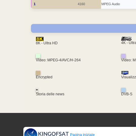
1
4160
MPEG Audio
4K - Ult
8K - Ultra HD
Video: MPEG-4/AVC/H-264
Video: 
Encrypted
Visualiz
+
Storia delle news
DVB-S
Pagina iniziale