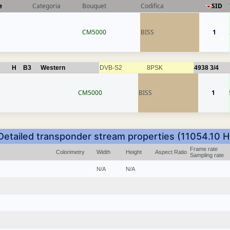
e
Categoria
Bouquet
Codifica
SID
CM5000
BISS
1
H
B3
Western
DVB-S2
8PSK
4938
3/4
CM5000
BISS
1
Detailed transponder stream properties (11054.10 H
Frame rate
Colorimetry
Width
Height
Aspect Ratio
Sampling rate
N/A
N/A