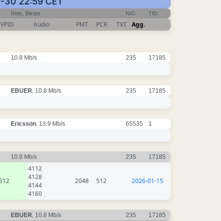
01-30 22:59 CET
Rete, Bitrate
NID
TID
VPID
Audio
PMT
PCR
TXT
Agg.
10.8 Mb/s
235
17185
EBUER
, 10.8 Mb/s
235
17185
Ericsson
, 13.9 Mb/s
65535
1
10.8 Mb/s
235
17185
4112
4128
512
2048
512
2026-01-15
4144
4160
EBUER
, 10.8 Mb/s
235
17185