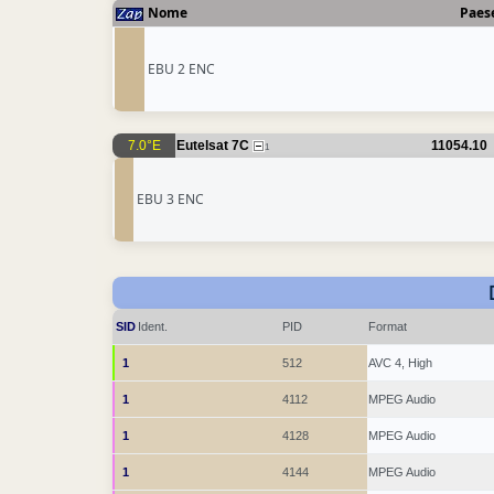
Nome
Paes
EBU 2 ENC
7.0°E
Eutelsat 7C
11054.10
1
EBU 3 ENC
SID
Ident.
PID
Format
1
512
AVC 4, High
1
4112
MPEG Audio
1
4128
MPEG Audio
1
4144
MPEG Audio