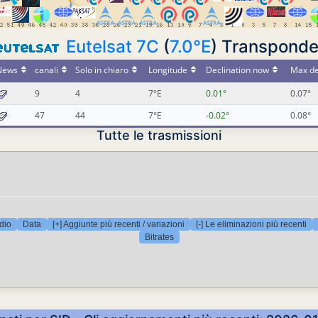
Eutelsat 7C
(
7.0°E
) Transponde
News
canali
Solo in chiaro
Longitude
Declination now
Max de
9
4
7°E
0.01°
0.07°
47
44
7°E
-0.02°
0.08°
Tutte le trasmissioni
dio
Data
[+] Aggiunte più recenti / variazioni
[-] Le eliminazioni più recenti
Bitrates