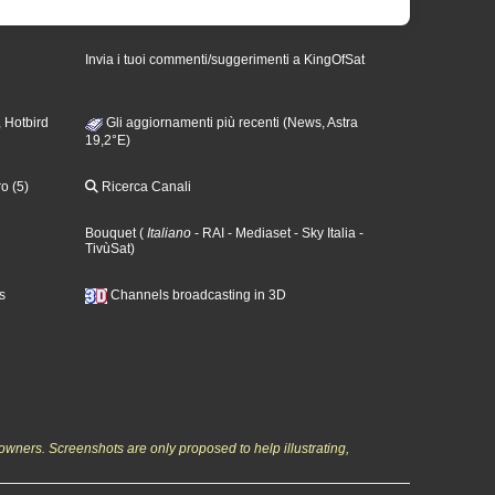
Invia i tuoi commenti/suggerimenti a KingOfSat
 Hotbird
Gli aggiornamenti più recenti (News, Astra
19,2°E)
o (5)
Ricerca Canali
Bouquet
(
Italiano
- RAI
- Mediaset
- Sky Italia
-
TivùSat
)
s
Channels broadcasting in 3D
owners. Screenshots are only proposed to help illustrating,