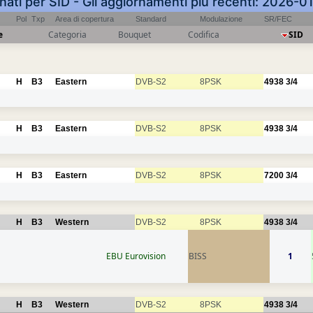
inati per SID - Gli aggiornamenti più recenti: 2026-
Pol
Txp
Area di copertura
Standard
Modulazione
SR/FEC
e
Categoria
Bouquet
Codifica
SID
H
B3
Eastern
DVB-S2
8PSK
4938
3/4
H
B3
Eastern
DVB-S2
8PSK
4938
3/4
H
B3
Eastern
DVB-S2
8PSK
7200
3/4
H
B3
Western
DVB-S2
8PSK
4938
3/4
EBU Eurovision
BISS
1
H
B3
Western
DVB-S2
8PSK
4938
3/4