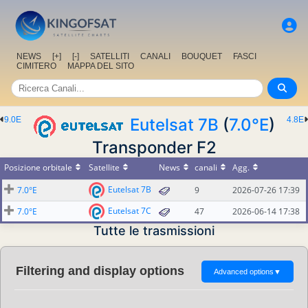
NEWS
[+]
[-]
SATELLITI
CANALI
BOUQUET
FASCI
CIMITERO
MAPPA DEL SITO
9.0E
Eutelsat 7B
(
7.0°E
)
4.8E
Transponder F2
Posizione orbitale
Satellite
News
canali
Agg.
Eutelsat 7B
7.0°E
9
2026-07-26 17:39
Eutelsat 7C
7.0°E
47
2026-06-14 17:38
Tutte le trasmissioni
Filtering and display options
Advanced options
▼