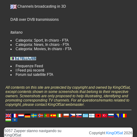
Channels broadcasting in 3D
DAB over DVB transmissions
Italiano
Categoria: Sport, In chiaro - FTA
Categoria: News, In chiaro - FTA
Categoria: Movies, In chiaro - FTA
Frequenze Feed
I Feed più recenti
Forum sul satellite FTA
All contents on this site are protected by copyright and owned by KingOfSat,
except contents shown in some screenshots that belong to their respective
owners. Screenshots are only proposed to help illustrating, identifying and
promoting corresponding TV channels. For all questions/remarks related to
copyright, please contact KingOfSat webmaster.
5057 Zapper stanno navigando su
Copyright
KingOfSat
2026
KingOfSat