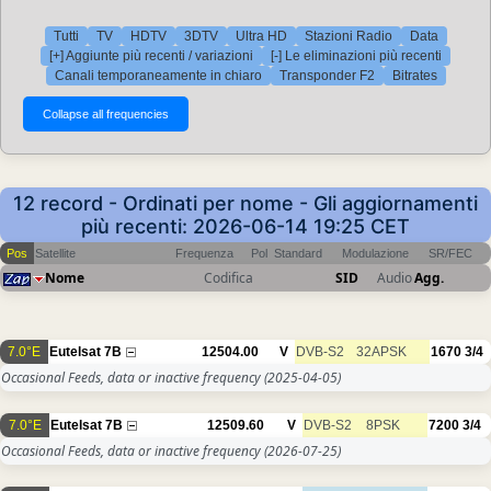
Tutti
TV
HDTV
3DTV
Ultra HD
Stazioni Radio
Data
[+] Aggiunte più recenti / variazioni
[-] Le eliminazioni più recenti
Canali temporaneamente in chiaro
Transponder F2
Bitrates
12 record - Ordinati per nome - Gli aggiornamenti
più recenti: 2026-06-14 19:25 CET
Pos
Satellite
Frequenza
Pol
Standard
Modulazione
SR/FEC
Nome
Codifica
SID
Audio
Agg.
7.0°E
Eutelsat 7B
12504.00
V
DVB-S2
32APSK
1670
3/4
Occasional Feeds, data or inactive frequency
(2025-04-05)
7.0°E
Eutelsat 7B
12509.60
V
DVB-S2
8PSK
7200
3/4
Occasional Feeds, data or inactive frequency
(2026-07-25)