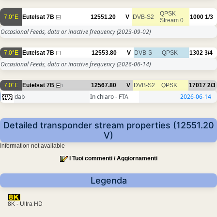
QPSK
7.0°E
Eutelsat 7B
12551.20
V
DVB-S2
1000
1/3
Stream 0
Occasional Feeds, data or inactive frequency
(2023-09-02)
7.0°E
Eutelsat 7B
12553.80
V
DVB-S
QPSK
1302
3/4
Occasional Feeds, data or inactive frequency
(2026-06-14)
7.0°E
Eutelsat 7B
12567.80
V
DVB-S2
QPSK
17017
2/3
1
dab
In chiaro - FTA
2026-06-14
Detailed transponder stream properties (12551.20
V)
Information not available
I Tuoi commenti / Aggiornamenti
Legenda
8K - Ultra HD