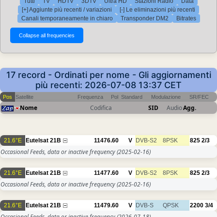
Tutti
TV
HDTV
3DTV
Ultra HD
Stazioni Radio
Data
[+] Aggiunte più recenti / variazioni
[-] Le eliminazioni più recenti
Canali temporaneamente in chiaro
Transponder DM2
Bitrates
17 record - Ordinati per nome - Gli aggiornamenti
più recenti: 2026-07-08 13:37 CET
Pos
Satellite
Frequenza
Pol
Standard
Modulazione
SR/FEC
Nome
Codifica
SID
Audio
Agg.
21.6°E
Eutelsat 21B
11476.60
V
DVB-S2
8PSK
825
2/3
Occasional Feeds, data or inactive frequency
(2025-02-16)
21.6°E
Eutelsat 21B
11477.60
V
DVB-S2
8PSK
825
2/3
Occasional Feeds, data or inactive frequency
(2025-02-16)
21.6°E
Eutelsat 21B
11479.60
V
DVB-S
QPSK
2200
3/4
Occasional Feeds, data or inactive frequency
(2026-07-18)