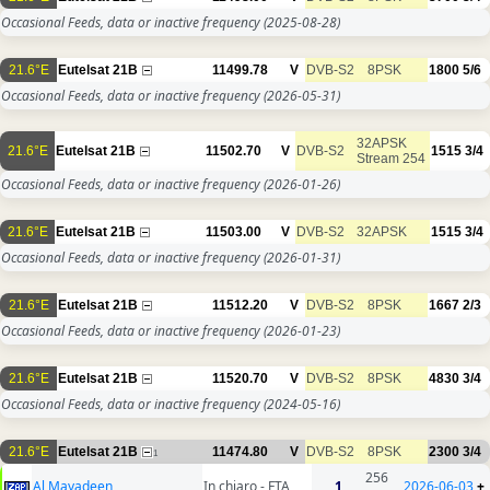
Occasional Feeds, data or inactive frequency
(2025-08-28)
21.6°E
Eutelsat 21B
11499.78
V
DVB-S2
8PSK
1800
5/6
Occasional Feeds, data or inactive frequency
(2026-05-31)
32APSK
21.6°E
Eutelsat 21B
11502.70
V
DVB-S2
1515
3/4
Stream 254
Occasional Feeds, data or inactive frequency
(2026-01-26)
21.6°E
Eutelsat 21B
11503.00
V
DVB-S2
32APSK
1515
3/4
Occasional Feeds, data or inactive frequency
(2026-01-31)
21.6°E
Eutelsat 21B
11512.20
V
DVB-S2
8PSK
1667
2/3
Occasional Feeds, data or inactive frequency
(2026-01-23)
21.6°E
Eutelsat 21B
11520.70
V
DVB-S2
8PSK
4830
3/4
Occasional Feeds, data or inactive frequency
(2024-05-16)
21.6°E
Eutelsat 21B
11474.80
V
DVB-S2
8PSK
2300
3/4
1
256
Al Mayadeen
In chiaro - FTA
1
2026-06-03
+