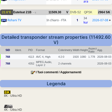
ara
21.6°E
Eutelsat 21B
11509.30
V
DVB-S2
QPSK
2964
5/6
1
34
Rohani TV
In chiaro - FTA
1
2026-07-08
+
kur
Detailed transponder stream properties (11492.60
V)
Aspect
SID
Ident.
PID
Format
Colorimetry
Width
Height
Agg.
Ratio
768
4113
AVC 4, High
4:2:0
1920
1080
1.778
2026-08-03
MPEG Audio,
768
4352
2 channels
2026-08-03
Layer 2
I Tuoi commenti / Aggiornamenti
Legenda
8K - Ultra HD
4K - Ultra HD