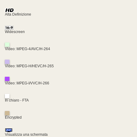
Alta Definizione
Widescreen
Video: MPEG-4/AVC/H-264
Video: MPEG-H/HEVC/H-265
Video: MPEG-I/VVC/H-266
In chiaro - FTA
Encrypted
Visualizza una schermata