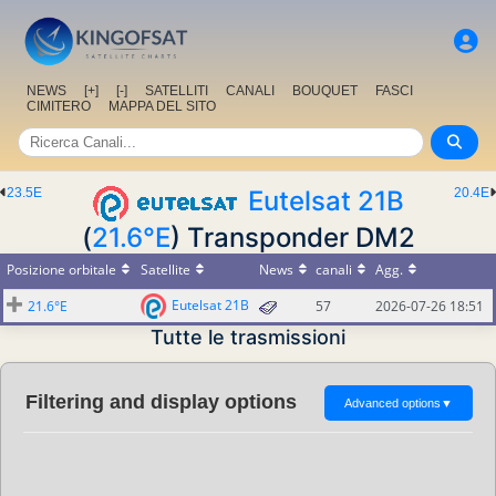
NEWS
[+]
[-]
SATELLITI
CANALI
BOUQUET
FASCI
CIMITERO
MAPPA DEL SITO
23.5E
Eutelsat 21B
20.4E
(
21.6°E
) Transponder DM2
Posizione orbitale
Satellite
News
canali
Agg.
Eutelsat 21B
21.6°E
57
2026-07-26 18:51
Tutte le trasmissioni
Filtering and display options
Advanced options
▼