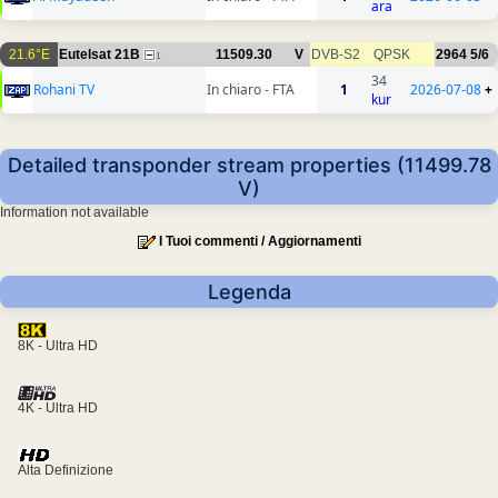
ara
21.6°E
Eutelsat 21B
11509.30
V
DVB-S2
QPSK
2964
5/6
1
34
Rohani TV
In chiaro - FTA
1
2026-07-08
+
kur
Detailed transponder stream properties (11499.78
V)
Information not available
I Tuoi commenti / Aggiornamenti
Legenda
8K - Ultra HD
4K - Ultra HD
Alta Definizione