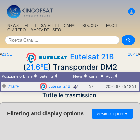
NEWS
[+]
[-]
SATELLITI
CANALI
BOUQUET
FASCI
CIMITERO
MAPPA DEL SITO
23.5E
Eutelsat 21B
20.4E
(
21.6°E
) Transponder DM2
Posizione orbitale
Satellite
News
canali
Agg.
Eutelsat 21B
21.6°E
57
2026-07-26 18:51
Tutte le trasmissioni
Filtering and display options
Advanced options
▼