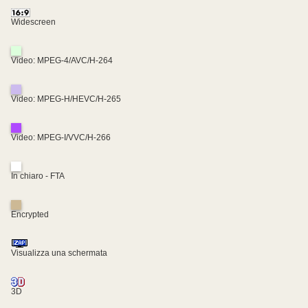
Widescreen
Video: MPEG-4/AVC/H-264
Video: MPEG-H/HEVC/H-265
Video: MPEG-I/VVC/H-266
In chiaro - FTA
Encrypted
Visualizza una schermata
3D