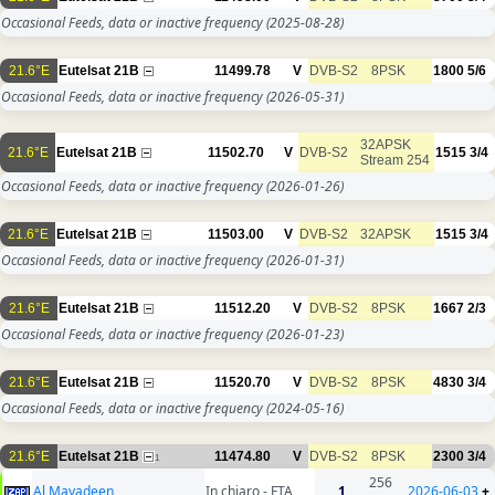
Occasional Feeds, data or inactive frequency
(2025-08-28)
21.6°E
Eutelsat 21B
11499.78
V
DVB-S2
8PSK
1800
5/6
Occasional Feeds, data or inactive frequency
(2026-05-31)
32APSK
21.6°E
Eutelsat 21B
11502.70
V
DVB-S2
1515
3/4
Stream 254
Occasional Feeds, data or inactive frequency
(2026-01-26)
21.6°E
Eutelsat 21B
11503.00
V
DVB-S2
32APSK
1515
3/4
Occasional Feeds, data or inactive frequency
(2026-01-31)
21.6°E
Eutelsat 21B
11512.20
V
DVB-S2
8PSK
1667
2/3
Occasional Feeds, data or inactive frequency
(2026-01-23)
21.6°E
Eutelsat 21B
11520.70
V
DVB-S2
8PSK
4830
3/4
Occasional Feeds, data or inactive frequency
(2024-05-16)
21.6°E
Eutelsat 21B
11474.80
V
DVB-S2
8PSK
2300
3/4
1
256
Al Mayadeen
In chiaro - FTA
1
2026-06-03
+