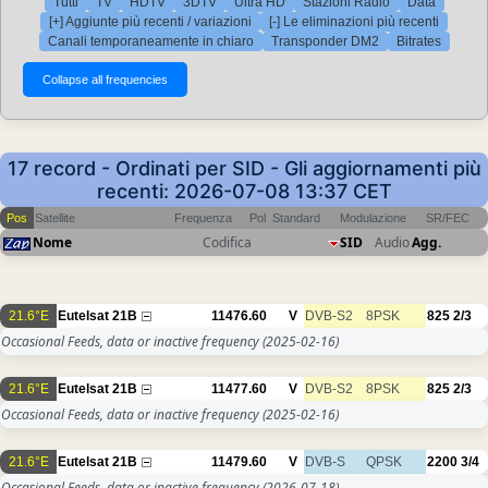
Tutti
TV
HDTV
3DTV
Ultra HD
Stazioni Radio
Data
[+] Aggiunte più recenti / variazioni
[-] Le eliminazioni più recenti
Canali temporaneamente in chiaro
Transponder DM2
Bitrates
17 record - Ordinati per SID - Gli aggiornamenti più
recenti: 2026-07-08 13:37 CET
Pos
Satellite
Frequenza
Pol
Standard
Modulazione
SR/FEC
Nome
Codifica
SID
Audio
Agg.
21.6°E
Eutelsat 21B
11476.60
V
DVB-S2
8PSK
825
2/3
Occasional Feeds, data or inactive frequency
(2025-02-16)
21.6°E
Eutelsat 21B
11477.60
V
DVB-S2
8PSK
825
2/3
Occasional Feeds, data or inactive frequency
(2025-02-16)
21.6°E
Eutelsat 21B
11479.60
V
DVB-S
QPSK
2200
3/4
Occasional Feeds, data or inactive frequency
(2026-07-18)