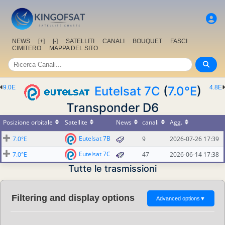
NEWS
[+]
[-]
SATELLITI
CANALI
BOUQUET
FASCI
CIMITERO
MAPPA DEL SITO
9.0E
Eutelsat 7C
(
7.0°E
)
4.8E
Transponder D6
Posizione orbitale
Satellite
News
canali
Agg.
Eutelsat 7B
7.0°E
9
2026-07-26 17:39
Eutelsat 7C
7.0°E
47
2026-06-14 17:38
Tutte le trasmissioni
Filtering and display options
Advanced options
▼