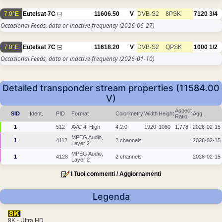
7.0°E
Eutelsat 7C
11606.50
V
DVB-S2
8PSK
7120
3/4
Occasional Feeds, data or inactive frequency
(2026-06-27)
7.0°E
Eutelsat 7C
11618.20
V
DVB-S2
QPSK
1000
1/2
Occasional Feeds, data or inactive frequency
(2026-01-10)
Detailed transponder stream properties (11584.00
V)
Aspect
SID
Ident.
PID
Format
Colorimetry
Width
Height
Agg.
Ratio
1
512
AVC 4, High
4:2:0
1920
1080
1.778
2026-02-15
MPEG Audio,
1
4112
2 channels
2026-02-15
Layer 2
MPEG Audio,
1
4128
2 channels
2026-02-15
Layer 2
I Tuoi commenti / Aggiornamenti
Legenda
8K - Ultra HD