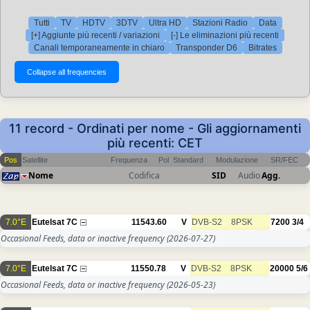
Tutti
TV
HDTV
3DTV
Ultra HD
Stazioni Radio
Data
[+] Aggiunte più recenti / variazioni
[-] Le eliminazioni più recenti
Canali temporaneamente in chiaro
Transponder D6
Bitrates
11 record - Ordinati per nome - Gli aggiornamenti
più recenti: CET
Pos
Satellite
Frequenza
Pol
Standard
Modulazione
SR/FEC
Nome
Codifica
SID
Audio
Agg.
7.0°E
Eutelsat 7C
11543.60
V
DVB-S2
8PSK
7200
3/4
Occasional Feeds, data or inactive frequency
(2026-07-27)
7.0°E
Eutelsat 7C
11550.78
V
DVB-S2
8PSK
20000
5/6
Occasional Feeds, data or inactive frequency
(2026-05-23)