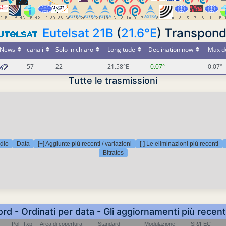
Eutelsat 21B
(
21.6°E
) Transpond
News
canali
Solo in chiaro
Longitude
Declination now
Max de
57
22
21.58°E
-0.07°
0.07°
Tutte le trasmissioni
dio
Data
[+] Aggiunte più recenti / variazioni
[-] Le eliminazioni più recenti
Bitrates
ord - Ordinati per data - Gli aggiornamenti più recent
Pol
Txp
Area di copertura
Standard
Modulazione
SR/FEC