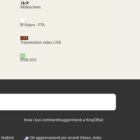
Widescreen
In chiaro - FTA
Trasmissioni video LIVE
DVB-S2X
Invia i tuoi commenti/suggerimenti a KingOfSat
 Hotbird
Gli aggiornamenti più recenti (News, Astra