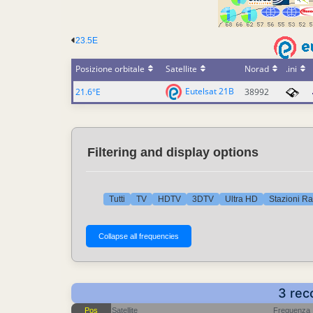
23.5E
Posizione orbitale
Satellite
Norad
.ini
Eutelsat 21B
21.6°E
38992
Filtering and display options
Tutti
TV
HDTV
3DTV
Ultra HD
Stazioni Ra
3 rec
Pos
Satellite
Frequenza