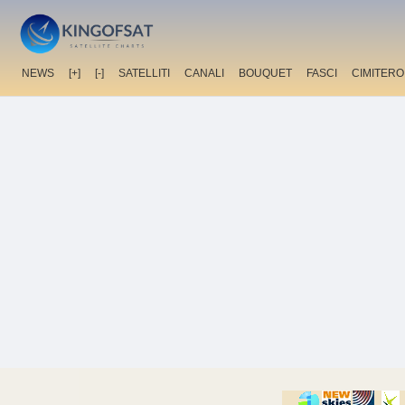
NEWS
[+]
[-]
SATELLITI
CANALI
BOUQUET
FASCI
CIMITERO