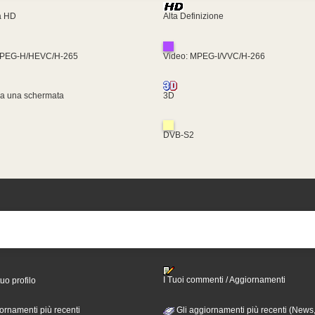
ra HD
Alta Definizione
MPEG-H/HEVC/H-265
Video: MPEG-I/VVC/H-266
za una schermata
3D
DVB-S2
I Tuoi commenti / Aggiornamenti
tuo profilo
ornamenti più recenti
Gli aggiornamenti più recenti (News,