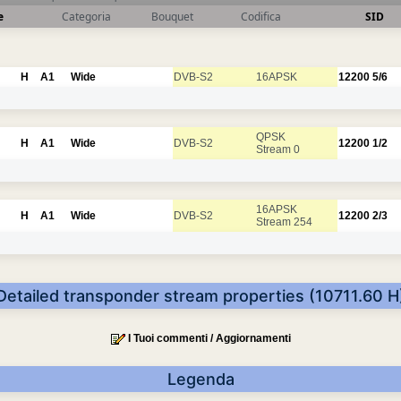
e
Categoria
Bouquet
Codifica
SID
H
A1
Wide
DVB-S2
16APSK
12200
5/6
QPSK
H
A1
Wide
DVB-S2
12200
1/2
Stream 0
16APSK
H
A1
Wide
DVB-S2
12200
2/3
Stream 254
Detailed transponder stream properties (10711.60 H
I Tuoi commenti / Aggiornamenti
Legenda