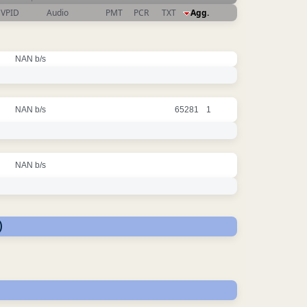
VPID
Audio
PMT
PCR
TXT
Agg.
NAN b/s
NAN b/s
65281
1
NAN b/s
)