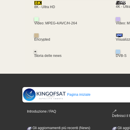
4K - Ult
8K - Ultra HD
Video: MPEG-4/AVC/H-264
Video: 
Encrypted
Visualiz
+
Storia delle news
DVB-S
Pagina iniziale
Introduzione / FAQ
Definisci il 
Gli aggiornamenti più recenti (News)
Gli aggi