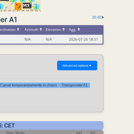
er A1
20.4E
clination
Azimuth
Elevation
Agg.
N/A
N/A
2026-07-26 18:51
Advanced options
▼
Canali temporaneamente in chiaro
Transponder A1
i: CET
Rete, Bitrate
NID
TID