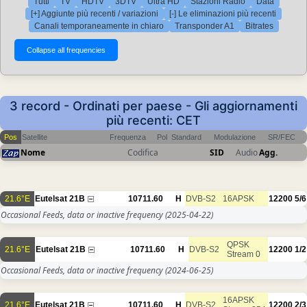
Tutti
TV
HDTV
3DTV
Ultra HD
Stazioni Radio
Data
[+] Aggiunte più recenti / variazioni
[-] Le eliminazioni più recenti
Canali temporaneamente in chiaro
Transponder A1
Bitrates
3 record - Ordinati per paese - Gli aggiornamenti
più recenti: CET
Pos
Satellite
Frequenza
Pol
Standard
Modulazione
SR/FEC
Nome
Codifica
SID
Audio
Agg.
21.6°E
Eutelsat 21B
10711.60
H
DVB-S2
16APSK
12200
5/6
Occasional Feeds, data or inactive frequency
(2025-04-22)
QPSK
21.6°E
Eutelsat 21B
10711.60
H
DVB-S2
12200
1/2
Stream 0
Occasional Feeds, data or inactive frequency
(2024-06-25)
16APSK
21.6°E
Eutelsat 21B
10711.60
H
DVB-S2
12200
2/3