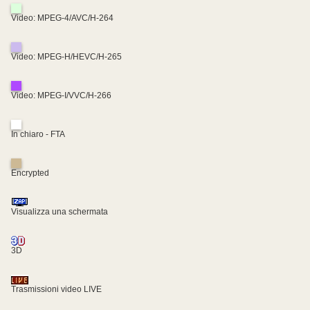
Video: MPEG-4/AVC/H-264
Video: MPEG-H/HEVC/H-265
Video: MPEG-I/VVC/H-266
In chiaro - FTA
Encrypted
Visualizza una schermata
3D
Trasmissioni video LIVE