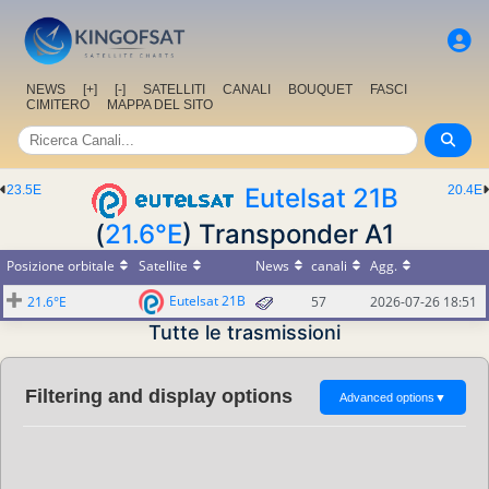
NEWS
[+]
[-]
SATELLITI
CANALI
BOUQUET
FASCI
CIMITERO
MAPPA DEL SITO
23.5E
Eutelsat 21B
20.4E
(
21.6°E
) Transponder A1
Posizione orbitale
Satellite
News
canali
Agg.
Eutelsat 21B
21.6°E
57
2026-07-26 18:51
Tutte le trasmissioni
Filtering and display options
Advanced options
▼