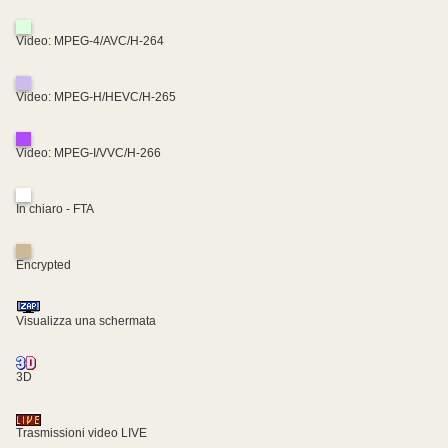
Video: MPEG-4/AVC/H-264
Video: MPEG-H/HEVC/H-265
Video: MPEG-I/VVC/H-266
In chiaro - FTA
Encrypted
Visualizza una schermata
3D
Trasmissioni video LIVE