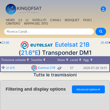
NEWS
[+]
[-]
SATELLITI
CANALI
BOUQUET
FASCI
CIMITERO
MAPPA DEL SITO
23.5E
Eutelsat 21B
20.4E
(
21.6°E
) Transponder DM1
Posizione orbitale
Satellite
News
canali
Agg.
Eutelsat 21B
21.6°E
57
2026-07-26 18:51
Tutte le trasmissioni
Filtering and display options
Advanced options
▼