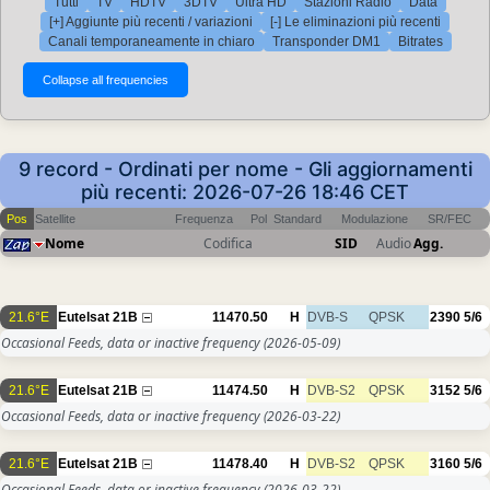
Tutti
TV
HDTV
3DTV
Ultra HD
Stazioni Radio
Data
[+] Aggiunte più recenti / variazioni
[-] Le eliminazioni più recenti
Canali temporaneamente in chiaro
Transponder DM1
Bitrates
9 record - Ordinati per nome - Gli aggiornamenti
più recenti: 2026-07-26 18:46 CET
Pos
Satellite
Frequenza
Pol
Standard
Modulazione
SR/FEC
Nome
Codifica
SID
Audio
Agg.
21.6°E
Eutelsat 21B
11470.50
H
DVB-S
QPSK
2390
5/6
Occasional Feeds, data or inactive frequency
(2026-05-09)
21.6°E
Eutelsat 21B
11474.50
H
DVB-S2
QPSK
3152
5/6
Occasional Feeds, data or inactive frequency
(2026-03-22)
21.6°E
Eutelsat 21B
11478.40
H
DVB-S2
QPSK
3160
5/6
Occasional Feeds, data or inactive frequency
(2026-03-22)