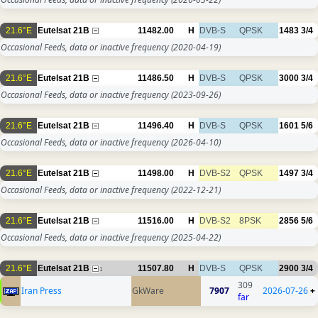
21.6°E
Eutelsat 21B
11482.00
H
DVB-S
QPSK
1483
3/4
Occasional Feeds, data or inactive frequency
(2020-04-19)
21.6°E
Eutelsat 21B
11486.50
H
DVB-S
QPSK
3000
3/4
Occasional Feeds, data or inactive frequency
(2023-09-26)
21.6°E
Eutelsat 21B
11496.40
H
DVB-S
QPSK
1601
5/6
Occasional Feeds, data or inactive frequency
(2026-04-10)
21.6°E
Eutelsat 21B
11498.00
H
DVB-S2
QPSK
1497
3/4
Occasional Feeds, data or inactive frequency
(2022-12-21)
21.6°E
Eutelsat 21B
11516.00
H
DVB-S2
8PSK
2856
5/6
Occasional Feeds, data or inactive frequency
(2025-04-22)
21.6°E
Eutelsat 21B
11507.80
H
DVB-S
QPSK
2900
3/4
1
309
Iran Press
GkWare
7907
2026-07-26
+
far