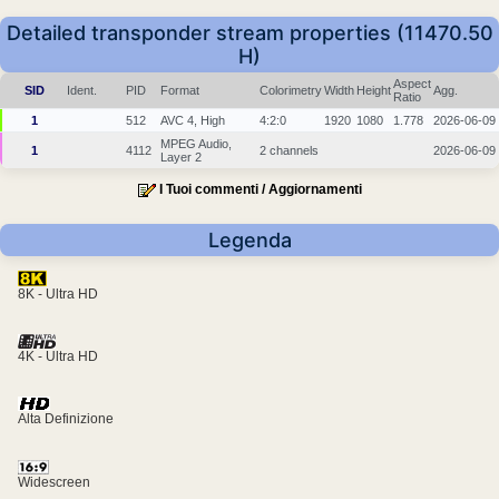
Detailed transponder stream properties (11470.50
H)
Aspect
SID
Ident.
PID
Format
Colorimetry
Width
Height
Agg.
Ratio
1
512
AVC 4, High
4:2:0
1920
1080
1.778
2026-06-09
MPEG Audio,
1
4112
2 channels
2026-06-09
Layer 2
I Tuoi commenti / Aggiornamenti
Legenda
8K - Ultra HD
4K - Ultra HD
Alta Definizione
Widescreen