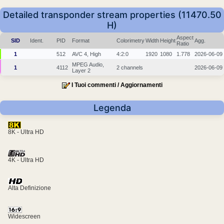
Detailed transponder stream properties (11470.50
H)
Aspect
SID
Ident.
PID
Format
Colorimetry
Width
Height
Agg.
Ratio
1
512
AVC 4, High
4:2:0
1920
1080
1.778
2026-06-09
MPEG Audio,
1
4112
2 channels
2026-06-09
Layer 2
I Tuoi commenti / Aggiornamenti
Legenda
8K - Ultra HD
4K - Ultra HD
Alta Definizione
Widescreen