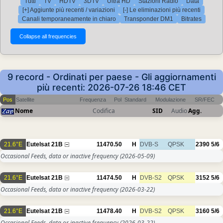
Tutti
TV
HDTV
3DTV
Ultra HD
Stazioni Radio
Data
[+] Aggiunte più recenti / variazioni
[-] Le eliminazioni più recenti
Canali temporaneamente in chiaro
Transponder DM1
Bitrates
9 record - Ordinati per paese - Gli aggiornamenti
più recenti: 2026-07-26 18:46 CET
Pos
Satellite
Frequenza
Pol
Standard
Modulazione
SR/FEC
Nome
Codifica
SID
Audio
Agg.
21.6°E
Eutelsat 21B
11470.50
H
DVB-S
QPSK
2390
5/6
Occasional Feeds, data or inactive frequency
(2026-05-09)
21.6°E
Eutelsat 21B
11474.50
H
DVB-S2
QPSK
3152
5/6
Occasional Feeds, data or inactive frequency
(2026-03-22)
21.6°E
Eutelsat 21B
11478.40
H
DVB-S2
QPSK
3160
5/6
Occasional Feeds, data or inactive frequency
(2026-03-22)