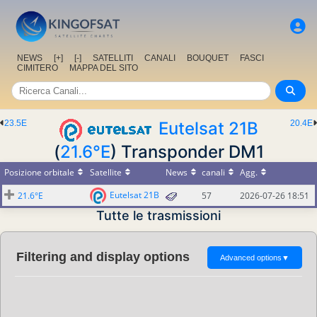
NEWS
[+]
[-]
SATELLITI
CANALI
BOUQUET
FASCI
CIMITERO
MAPPA DEL SITO
23.5E
Eutelsat 21B
20.4E
(
21.6°E
) Transponder DM1
Posizione orbitale
Satellite
News
canali
Agg.
Eutelsat 21B
21.6°E
57
2026-07-26 18:51
Tutte le trasmissioni
Filtering and display options
Advanced options
▼