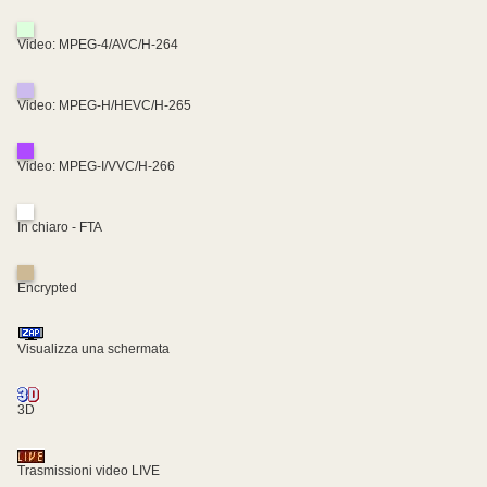
Video: MPEG-4/AVC/H-264
Video: MPEG-H/HEVC/H-265
Video: MPEG-I/VVC/H-266
In chiaro - FTA
Encrypted
Visualizza una schermata
3D
Trasmissioni video LIVE