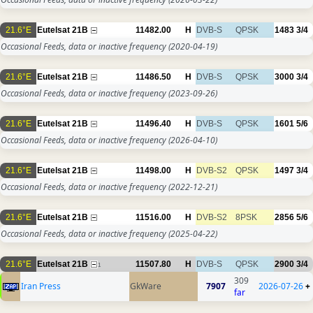
21.6°E
Eutelsat 21B
11482.00
H
DVB-S
QPSK
1483
3/4
Occasional Feeds, data or inactive frequency
(2020-04-19)
21.6°E
Eutelsat 21B
11486.50
H
DVB-S
QPSK
3000
3/4
Occasional Feeds, data or inactive frequency
(2023-09-26)
21.6°E
Eutelsat 21B
11496.40
H
DVB-S
QPSK
1601
5/6
Occasional Feeds, data or inactive frequency
(2026-04-10)
21.6°E
Eutelsat 21B
11498.00
H
DVB-S2
QPSK
1497
3/4
Occasional Feeds, data or inactive frequency
(2022-12-21)
21.6°E
Eutelsat 21B
11516.00
H
DVB-S2
8PSK
2856
5/6
Occasional Feeds, data or inactive frequency
(2025-04-22)
21.6°E
Eutelsat 21B
11507.80
H
DVB-S
QPSK
2900
3/4
1
309
Iran Press
GkWare
7907
2026-07-26
+
far