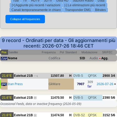
Tutti
TV
HDTV
3DTV
Ultra HD
Stazioni Radio
Data
[+] Aggiunte più recenti / variazioni
[-] Le eliminazioni più recenti
Canali temporaneamente in chiaro
Transponder DM1
Bitrates
9 record - Ordinati per data - Gli aggiornamenti più
recenti: 2026-07-26 18:46 CET
Pos
Satellite
Frequenza
Pol
Standard
Modulazione
SR/FEC
Nome
Codifica
SID
Audio
Agg.
21.6°E
Eutelsat 21B
11507.80
H
DVB-S
QPSK
2900
3/4
1
309
Iran Press
GkWare
7907
2026-07-26
+
far
21.6°E
Eutelsat 21B
11470.50
H
DVB-S
QPSK
2390
5/6
Occasional Feeds, data or inactive frequency
(2026-05-09)
21.6°E
Eutelsat 21B
11474.50
H
DVB-S2
QPSK
3152
5/6