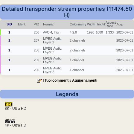
Detailed transponder stream properties (11474.50
H)
Aspect
SID
Ident.
PID
Format
Colorimetry
Width
Height
Agg.
Ratio
1
256
AVC 4, High
4:2:0
1920
1080
1.333
2026-07-01
MPEG Audio,
1
257
2 channels
2026-07-01
Layer 2
MPEG Audio,
1
258
2 channels
2026-07-01
Layer 2
MPEG Audio,
1
259
1 channel
2026-07-01
Layer 2
MPEG Audio,
1
260
1 channel
2026-07-01
Layer 2
I Tuoi commenti / Aggiornamenti
Legenda
8K - Ultra HD
4K - Ultra HD