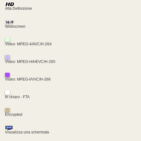
Alta Definizione
Widescreen
Video: MPEG-4/AVC/H-264
Video: MPEG-H/HEVC/H-265
Video: MPEG-I/VVC/H-266
In chiaro - FTA
Encrypted
Visualizza una schermata