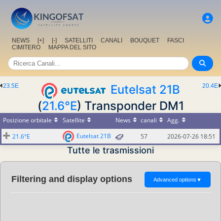
NEWS
[+]
[-]
SATELLITI
CANALI
BOUQUET
FASCI
CIMITERO
MAPPA DEL SITO
23.5E
Eutelsat 21B
20.4E
(
21.6°E
) Transponder DM1
Posizione orbitale
Satellite
News
canali
Agg.
Eutelsat 21B
21.6°E
57
2026-07-26 18:51
Tutte le trasmissioni
Filtering and display options
Advanced options
▼