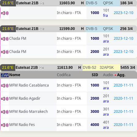
21.6°E
Eutelsat 21B
11603.90
H
DVB-S
QPSK
186
3/4
1
101
In chiaro - FTA
1000
2023-12-10
fra
21.6°E
Eutelsat 21B
11599.00
H
DVB-S
QPSK
256
3/4
2
101
Chada FM
In chiaro - FTA
1000
2023-12-10
ara
201
Chada FM
In chiaro - FTA
2000
2023-12-10
ara
21.6°E
Eutelsat 21B
11613.90
H
DVB-S2
32APSK
5455
3/4
4
Nome
Codifica
SID
Audio
Agg.
101
MFM Radio Casablanca
In chiaro - FTA
1000
2020-11-11
ara
201
MFM Radio Agadir
In chiaro - FTA
2000
2020-11-11
ara
301
MFM Radio Marrakech
In chiaro - FTA
3000
2020-11-11
ara
401
MFM Radio Fes
In chiaro - FTA
4000
2020-11-11
ara