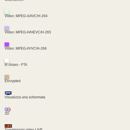
Video: MPEG-4/AVC/H-264
Video: MPEG-H/HEVC/H-265
Video: MPEG-I/VVC/H-266
In chiaro - FTA
Encrypted
Visualizza una schermata
3D
Trasmissioni video LIVE