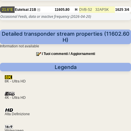
21.6°E
Eutelsat 21B
11605.80
H
DVB-S2
32APSK
1625
3/4
Occasional Feeds, data or inactive frequency
(2026-04-20)
Detailed transponder stream properties (11602.60
H)
Information not available
I Tuoi commenti / Aggiornamenti
Legenda
8K - Ultra HD
4K - Ultra HD
Alta Definizione
Widescreen