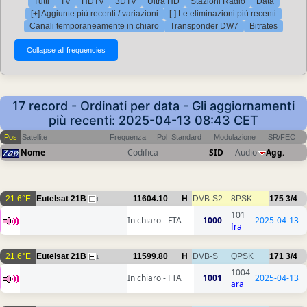
Tutti
TV
HDTV
3DTV
Ultra HD
Stazioni Radio
Data
[+] Aggiunte più recenti / variazioni
[-] Le eliminazioni più recenti
Canali temporaneamente in chiaro
Transponder DW7
Bitrates
17 record - Ordinati per data - Gli aggiornamenti
più recenti: 2025-04-13 08:43 CET
Pos
Satellite
Frequenza
Pol
Standard
Modulazione
SR/FEC
Nome
Codifica
SID
Audio
Agg.
21.6°E
Eutelsat 21B
11604.10
H
DVB-S2
8PSK
175
3/4
1
101
In chiaro - FTA
1000
2025-04-13
fra
21.6°E
Eutelsat 21B
11599.80
H
DVB-S
QPSK
171
3/4
1
1004
In chiaro - FTA
1001
2025-04-13
ara