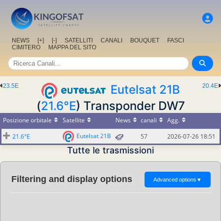
NEWS
[+]
[-]
SATELLITI
CANALI
BOUQUET
FASCI
CIMITERO
MAPPA DEL SITO
23.5E
Eutelsat 21B
20.4E
(
21.6°E
) Transponder DW7
Posizione orbitale
Satellite
News
canali
Agg.
Eutelsat 21B
21.6°E
57
2026-07-26 18:51
Tutte le trasmissioni
Filtering and display options
Advanced options
▼