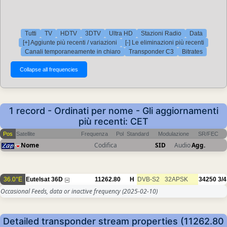
Tutti
TV
HDTV
3DTV
Ultra HD
Stazioni Radio
Data
[+] Aggiunte più recenti / variazioni
[-] Le eliminazioni più recenti
Canali temporaneamente in chiaro
Transponder C3
Bitrates
1 record - Ordinati per nome - Gli aggiornamenti
più recenti: CET
Pos
Satellite
Frequenza
Pol
Standard
Modulazione
SR/FEC
Nome
Codifica
SID
Audio
Agg.
36.0°E
Eutelsat 36D
11262.80
H
DVB-S2
32APSK
34250
3/4
Occasional Feeds, data or inactive frequency
(2025-02-10)
Detailed transponder stream properties (11262.80