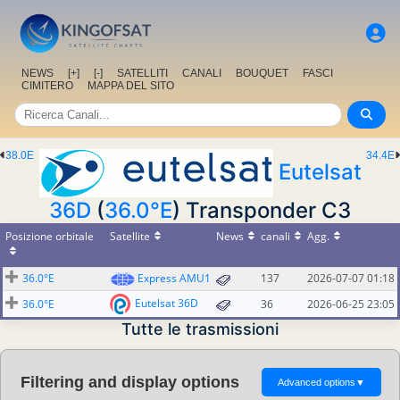
NEWS
[+]
[-]
SATELLITI
CANALI
BOUQUET
FASCI
CIMITERO
MAPPA DEL SITO
38.0E
34.4E
Eutelsat
36D
(
36.0°E
) Transponder C3
Posizione orbitale
Satellite
News
canali
Agg.
36.0°E
Express AMU1
137
2026-07-07 01:18
Eutelsat 36D
36.0°E
36
2026-06-25 23:05
Tutte le trasmissioni
Filtering and display options
Advanced options
▼