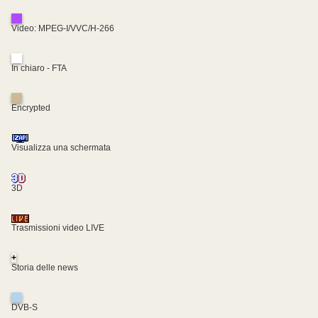
Video: MPEG-I/VVC/H-266
In chiaro - FTA
Encrypted
Visualizza una schermata
3D
Trasmissioni video LIVE
+
Storia delle news
DVB-S