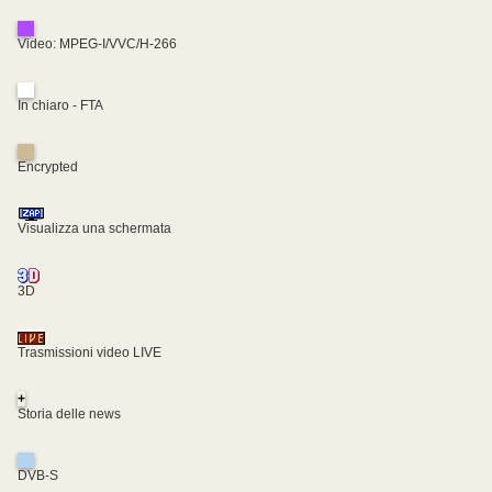
Video: MPEG-I/VVC/H-266
In chiaro - FTA
Encrypted
Visualizza una schermata
3D
Trasmissioni video LIVE
+
Storia delle news
DVB-S