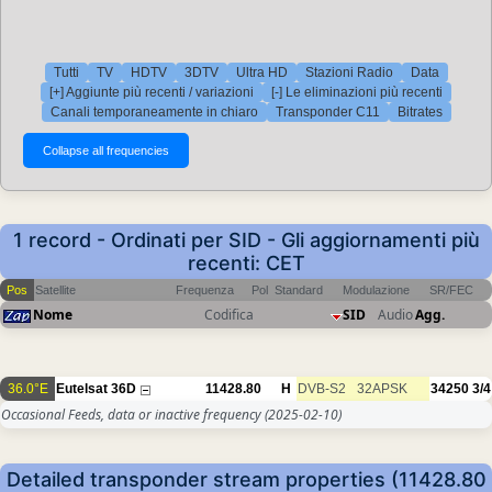
Tutti
TV
HDTV
3DTV
Ultra HD
Stazioni Radio
Data
[+] Aggiunte più recenti / variazioni
[-] Le eliminazioni più recenti
Canali temporaneamente in chiaro
Transponder C11
Bitrates
1 record - Ordinati per SID - Gli aggiornamenti più
recenti: CET
Pos
Satellite
Frequenza
Pol
Standard
Modulazione
SR/FEC
Nome
Codifica
SID
Audio
Agg.
36.0°E
Eutelsat 36D
11428.80
H
DVB-S2
32APSK
34250
3/4
Occasional Feeds, data or inactive frequency
(2025-02-10)
Detailed transponder stream properties (11428.80