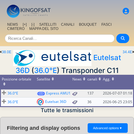
NEWS
[+]
[-]
SATELLITI
CANALI
BOUQUET
FASCI
CIMITERO
MAPPA DEL SITO
38.0E
34.4E
Eutelsat
36D
(
36.0°E
) Transponder C11
Posizione orbitale
Satellite
News
canali
Agg.
36.0°E
Express AMU1
137
2026-07-07 01:18
Eutelsat 36D
36.0°E
36
2026-06-25 23:05
Tutte le trasmissioni
Filtering and display options
Advanced options
▼