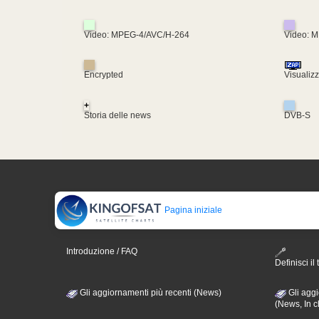
Video: MPEG-4/AVC/H-264
Video: 
Encrypted
Visualiz
+
Storia delle news
DVB-S
Pagina iniziale
Introduzione / FAQ
Definisci il 
Gli aggiornamenti più recenti (News)
Gli aggi
(News, In c