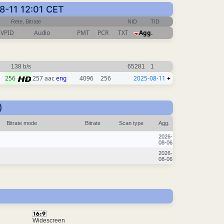
08-11 12:01 CET
Rete, Bitrate
NID
TID
VPID
Audio
PMT
PCR
TXT
Agg.
138 b/s
65281
1
256
257 aac
eng
4096
256
2025-08-11
+
)
Bitrate mode
Bitrate
Scan type
Agg.
2026-
08-06
2026-
08-06
Widescreen