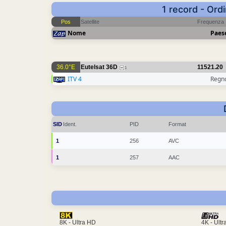
1 record - Ord
Pos
Satellite
Frequenza
Nome
Paes
36.0°E
Eutelsat 36D
11521.20
1
ITV 4
Regno
SID
Ident.
PID
Format
1
256
AVC
1
257
AAC
4K - Ult
8K - Ultra HD