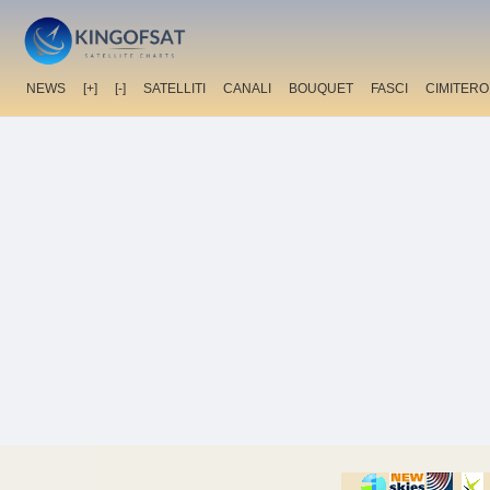
NEWS
[+]
[-]
SATELLITI
CANALI
BOUQUET
FASCI
CIMITERO