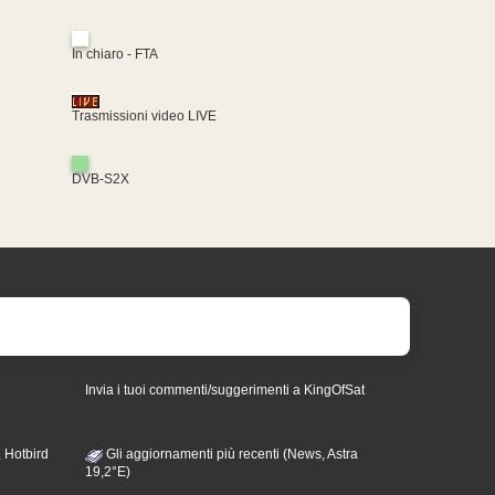
In chiaro - FTA
Trasmissioni video LIVE
DVB-S2X
Invia i tuoi commenti/suggerimenti a KingOfSat
 Hotbird
Gli aggiornamenti più recenti (News, Astra
19,2°E)