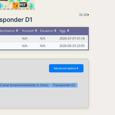
34.4E
nsponder D1
eclination
Azimuth
Elevation
Agg.
N/A
N/A
2026-07-07 01:18
N/A
N/A
2026-06-25 23:05
Advanced options
▼
Canali temporaneamente in chiaro
Transponder D1