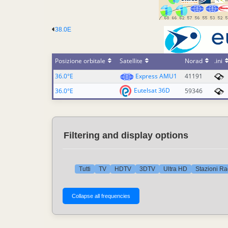
38.0E
Posizione orbitale
Satellite
Norad
.ini
36.0°E
Express AMU1
41191
Eutelsat 36D
36.0°E
59346
Filtering and display options
Tutti
TV
HDTV
3DTV
Ultra HD
Stazioni Ra