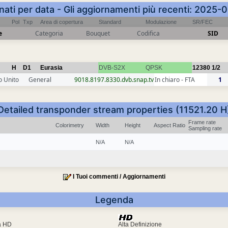
inati per data - Gli aggiornamenti più recenti: 2025-
Pol
Txp
Area di copertura
Standard
Modulazione
SR/FEC
e
Categoria
Bouquet
Codifica
SID
H
D1
Eurasia
DVB-S2X
QPSK
12380
1/2
 Unito
General
9018.8197.8330.dvb.snap.tv
In chiaro - FTA
1
Detailed transponder stream properties (11521.20 H
Frame rate
Colorimetry
Width
Height
Aspect Ratio
Sampling rate
N/A
N/A
I Tuoi commenti / Aggiornamenti
Legenda
ra HD
Alta Definizione