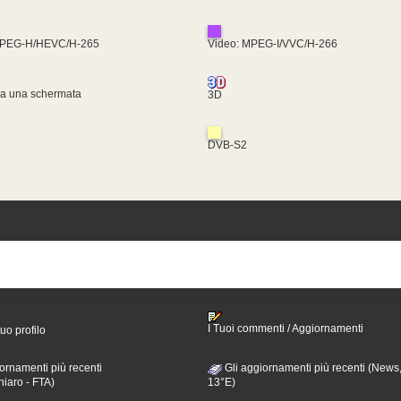
MPEG-H/HEVC/H-265
Video: MPEG-I/VVC/H-266
za una schermata
3D
DVB-S2
I Tuoi commenti / Aggiornamenti
tuo profilo
ornamenti più recenti
Gli aggiornamenti più recenti (News,
hiaro - FTA)
13°E)