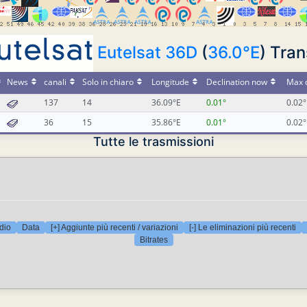
Eutelsat 36D
(
36.0°E
) Tra
News
canali
Solo in chiaro
Longitude
Declination now
Max d
137
14
36.09°E
0.01°
0.02°
36
15
35.86°E
0.01°
0.02°
Tutte le trasmissioni
dio
Data
[+] Aggiunte più recenti / variazioni
[-] Le eliminazioni più recenti
Bitrates