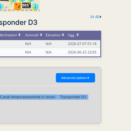
34.4E
nsponder D3
eclination
Azimuth
Elevation
Agg.
N/A
N/A
2026-07-07 01:18
N/A
N/A
2026-06-25 23:05
Advanced options
▼
Canali temporaneamente in chiaro
Transponder D3