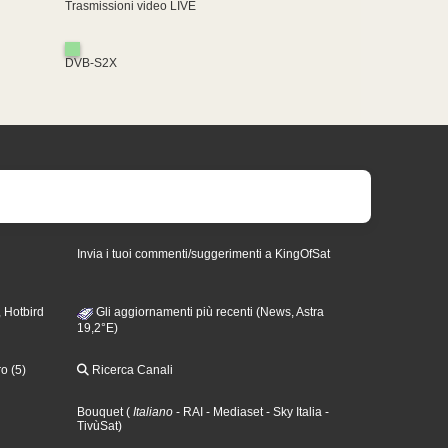
Trasmissioni video LIVE
DVB-S2X
Invia i tuoi commenti/suggerimenti a KingOfSat
 Hotbird
Gli aggiornamenti più recenti (News, Astra
19,2°E)
o (5)
Ricerca Canali
Bouquet
(
Italiano
- RAI
- Mediaset
- Sky Italia
-
TivùSat
)