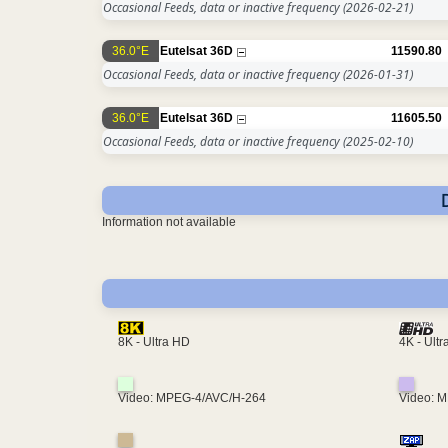
Occasional Feeds, data or inactive frequency
(2026-02-21)
36.0°E
Eutelsat 36D
11590.80
Occasional Feeds, data or inactive frequency
(2026-01-31)
36.0°E
Eutelsat 36D
11605.50
Occasional Feeds, data or inactive frequency
(2025-02-10)
Information not available
4K - Ult
8K - Ultra HD
Video: MPEG-4/AVC/H-264
Video: 