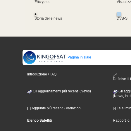
Encrypted
Visualiz
+
Storia delle news
DVB-S
Pagina iniziale
Introduzione / FAQ
Definisci il 
Gli aggiornamenti più recenti (News)
Gli aggi
(News, In c
[+] Aggiunte più recenti / variazioni
[-] Le elimi
Elenco Satelliti
Rapporti d