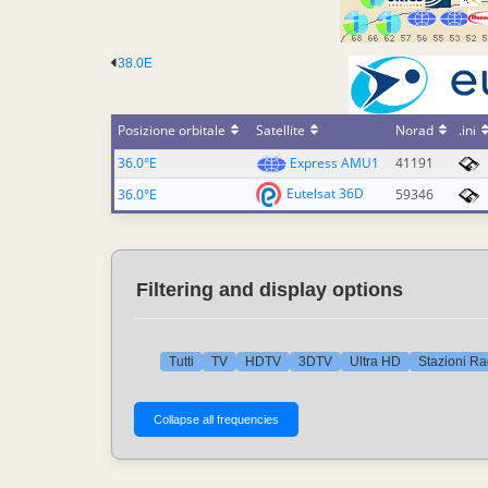
38.0E
Posizione orbitale
Satellite
Norad
.ini
36.0°E
Express AMU1
41191
Eutelsat 36D
36.0°E
59346
Filtering and display options
Tutti
TV
HDTV
3DTV
Ultra HD
Stazioni Ra