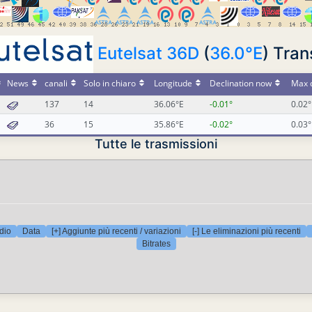
Eutelsat 36D
(
36.0°E
) Tra
News
canali
Solo in chiaro
Longitude
Declination now
Max d
137
14
36.06°E
-0.01°
0.02°
36
15
35.86°E
-0.02°
0.03°
Tutte le trasmissioni
dio
Data
[+] Aggiunte più recenti / variazioni
[-] Le eliminazioni più recenti
Bitrates