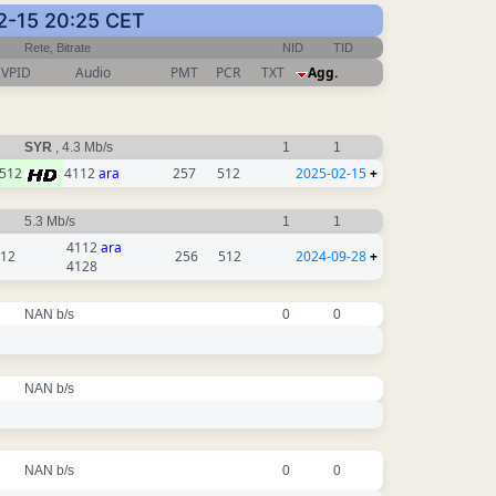
-02-15 20:25 CET
Rete, Bitrate
NID
TID
VPID
Audio
PMT
PCR
TXT
Agg.
SYR
, 4.3 Mb/s
1
1
512
4112
ara
257
512
2025-02-15
+
5.3 Mb/s
1
1
4112
ara
12
256
512
2024-09-28
+
4128
NAN b/s
0
0
NAN b/s
NAN b/s
0
0