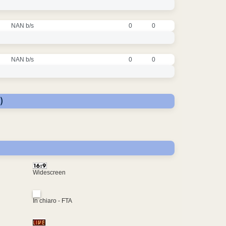
NAN b/s
0
0
NAN b/s
0
0
)
Widescreen
In chiaro - FTA