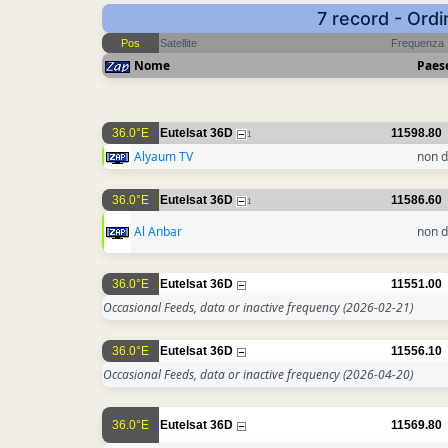
7 record - Ordi
Pos
Satellite
Frequenza
Nome
Paes
36.0°E
Eutelsat 36D
11598.80
1
Alyaum TV
non d
36.0°E
Eutelsat 36D
11586.60
1
Al Anbar
non d
36.0°E
Eutelsat 36D
11551.00
Occasional Feeds, data or inactive frequency
(2026-02-21)
36.0°E
Eutelsat 36D
11556.10
Occasional Feeds, data or inactive frequency
(2026-04-20)
36.0°E
Eutelsat 36D
11569.80