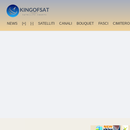
NEWS
[+]
[-]
SATELLITI
CANALI
BOUQUET
FASCI
CIMITERO