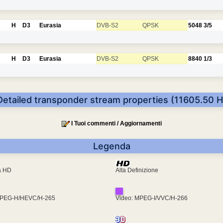
H
D3
Eurasia
DVB-S2
QPSK
5048
3/5
H
D3
Eurasia
DVB-S2
QPSK
8840
1/3
Detailed transponder stream properties (11605.50 H
I Tuoi commenti / Aggiornamenti
Legenda
ra HD
Alta Definizione
MPEG-H/HEVC/H-265
Video: MPEG-I/VVC/H-266