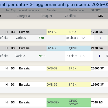
nati per data - Gli aggiornamenti più recenti: 2025
Pol
Txp
Area di copertura
Standard
Modulazione
SR/FEC
e
Categoria
Bouquet
Codifica
SID
H
D3
Eurasia
DVB-S2
8PSK
1750
5/6
efinito
Various
SYR
In chiaro - FTA
1
H
D3
Eurasia
DVB-S
QPSK
2170
3/4
efinito
Various
Net 1
In chiaro - FTA
1
5
H
D3
Eurasia
DVB-S2
8PSK
25000
3/4
H
D3
Eurasia
DVB-S2
8PSK
16667
3/4
QPSK
H
D3
Eurasia
DVB-S2X
7048
1/3
Stream 1