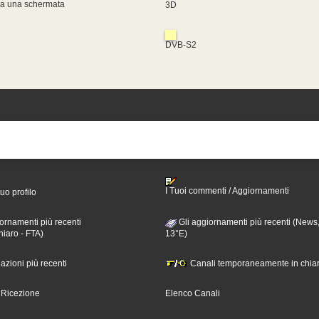
za una schermata
3D
DVB-S2
I Tuoi commenti / Aggiornamenti
tuo profilo
ornamenti più recenti
Gli aggiornamenti più recenti (News,
hiaro - FTA)
13°E)
nazioni più recenti
Canali temporaneamente in chiar
i Ricezione
Elenco Canali