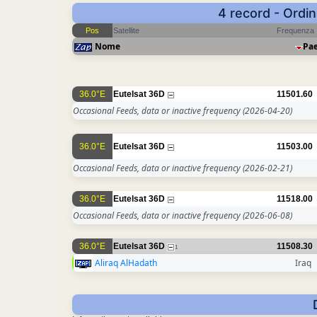
4 record - Ordi
Pos
Satellite
Frequenza
Nome
Pa
36.0°E
Eutelsat 36D
11501.60
Occasional Feeds, data or inactive frequency
(2026-04-20)
36.0°E
Eutelsat 36D
11503.00
Occasional Feeds, data or inactive frequency
(2026-02-21)
36.0°E
Eutelsat 36D
11518.00
Occasional Feeds, data or inactive frequency
(2026-06-08)
36.0°E
Eutelsat 36D
11508.30
1
Aliraq AlHadath
Iraq