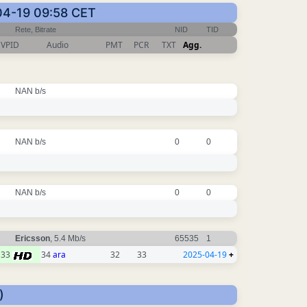
-04-19 09:58 CET
Rete, Bitrate
NID
TID
VPID
Audio
PMT
PCR
TXT
Agg.
NAN b/s
NAN b/s
0
0
NAN b/s
0
0
Ericsson
, 5.4 Mb/s
65535
1
33
34
ara
32
33
2025-04-19
+
)