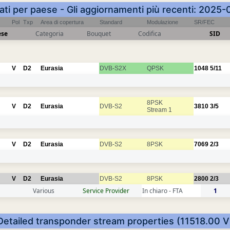
nati per paese - Gli aggiornamenti più recenti: 2025
Pol
Txp
Area di copertura
Standard
Modulazione
SR/FEC
ese
Categoria
Bouquet
Codifica
SID
V
D2
Eurasia
DVB-S2X
QPSK
1048
5/11
8PSK
V
D2
Eurasia
DVB-S2
3810
3/5
Stream 1
V
D2
Eurasia
DVB-S2
8PSK
7069
2/3
V
D2
Eurasia
DVB-S2
8PSK
2800
2/3
Various
Service Provider
In chiaro - FTA
1
Detailed transponder stream properties (11518.00 V