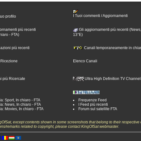
I Tuoi commenti / Aggiornamenti
tuo profilo
ornamenti più recenti
Gli aggiornamenti più recenti (News,
hiaro - FTA)
13°E)
nazioni più recenti
Canali temporaneamente in chiar
i Ricezione
Elenco Canali
i più Ricercate
Ultra High Definition TV Channel
a: Sport, In chiaro - FTA
Frequenze Feed
a: News, In chiaro - FTA
I Feed più recenti
a: Movies, In chiaro - FTA
Forum sul satellite FTA
ngOfSat, except contents shown in some screenshots that belong to their respective 
ons/remarks related to copyright, please contact KingOfSat webmaster.