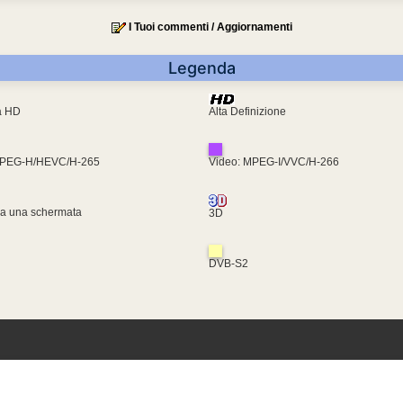
I Tuoi commenti / Aggiornamenti
Legenda
ra HD
Alta Definizione
MPEG-H/HEVC/H-265
Video: MPEG-I/VVC/H-266
za una schermata
3D
DVB-S2