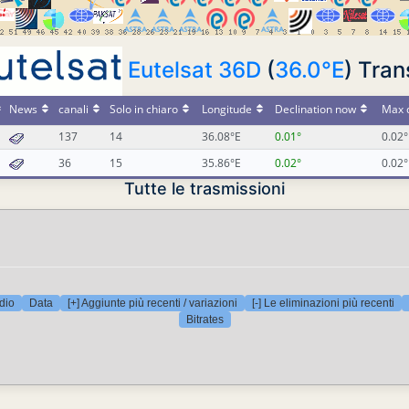
Eutelsat 36D
(
36.0°E
) Tra
News
canali
Solo in chiaro
Longitude
Declination now
Max d
137
14
36.08°E
0.01°
0.02°
36
15
35.86°E
0.02°
0.02°
Tutte le trasmissioni
dio
Data
[+] Aggiunte più recenti / variazioni
[-] Le eliminazioni più recenti
Bitrates