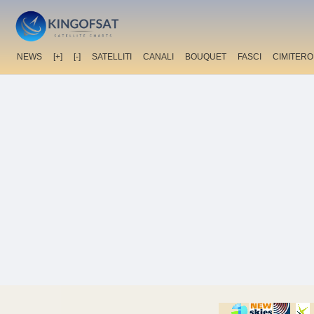
NEWS
[+]
[-]
SATELLITI
CANALI
BOUQUET
FASCI
CIMITERO