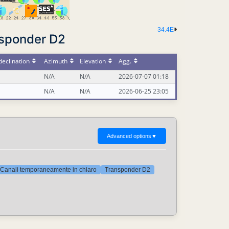
34.4E
nsponder D2
eclination
Azimuth
Elevation
Agg.
N/A
N/A
2026-07-07 01:18
N/A
N/A
2026-06-25 23:05
Advanced options
▼
Canali temporaneamente in chiaro
Transponder D2