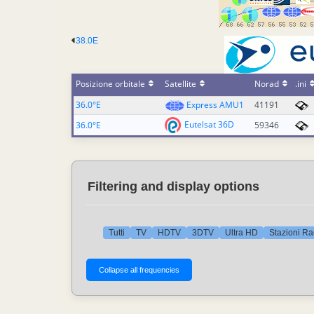
38.0E
Posizione orbitale
Satellite
Norad
.ini
36.0°E
Express AMU1
41191
Eutelsat 36D
36.0°E
59346
Filtering and display options
Tutti
TV
HDTV
3DTV
Ultra HD
Stazioni Ra