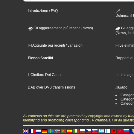
Introduzione / FAQ
Definisci il 
Gli aggiornamenti più recenti (News)
Gli aggi
(News, In c
[+] Aggiunte più recenti / variazioni
[-] Le elimi
Elenco Satelliti
Rapporti d
Il Cimitero Dei Canali
Le Immagin
DAB over DVB transmissions
Italiano
Categori
Categori
Categori
All contents on this site are protected by copyright and owned by Ki
identifying and promoting corresponding TV channels. For all questi