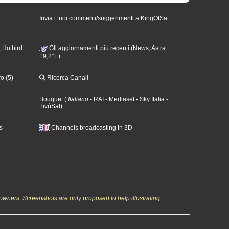
Invia i tuoi commenti/suggerimenti a KingOfSat
 Hotbird
Gli aggiornamenti più recenti (News, Astra
19,2°E)
o (5)
Ricerca Canali
Bouquet
(
Italiano
- RAI
- Mediaset
- Sky Italia
-
TivùSat
)
s
Channels broadcasting in 3D
owners. Screenshots are only proposed to help illustrating,