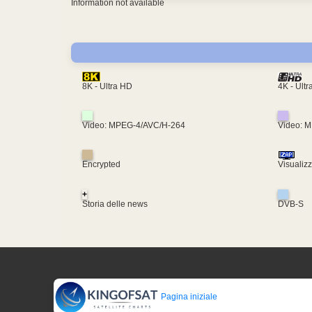
Information not available
4K - Ult
8K - Ultra HD
Video: MPEG-4/AVC/H-264
Video: 
Encrypted
Visualiz
+
Storia delle news
DVB-S
Pagina iniziale