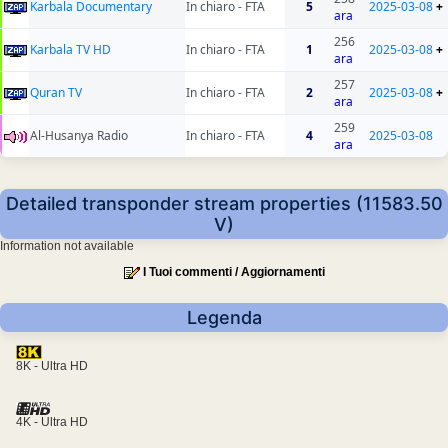
Karbala Documentary
In chiaro - FTA
5
2025-03-08
+
ara
256
Karbala TV HD
In chiaro - FTA
1
2025-03-08
+
ara
257
Quran TV
In chiaro - FTA
2
2025-03-08
+
ara
259
Al-Husanya Radio
In chiaro - FTA
4
2025-03-08
ara
Detailed transponder stream properties (11583.50
V)
Information not available
I Tuoi commenti / Aggiornamenti
Legenda
8K - Ultra HD
4K - Ultra HD