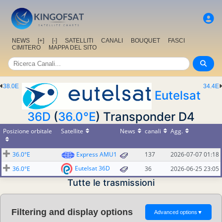
NEWS
[+]
[-]
SATELLITI
CANALI
BOUQUET
FASCI
CIMITERO
MAPPA DEL SITO
38.0E
34.4E
Eutelsat
36D
(
36.0°E
) Transponder D4
Posizione orbitale
Satellite
News
canali
Agg.
36.0°E
Express AMU1
137
2026-07-07 01:18
Eutelsat 36D
36.0°E
36
2026-06-25 23:05
Tutte le trasmissioni
Filtering and display options
Advanced options
▼