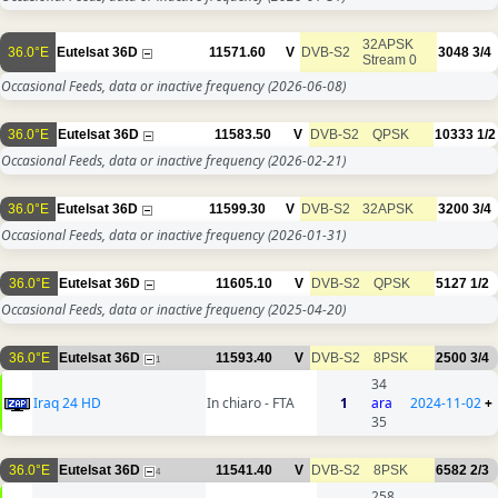
32APSK
36.0°E
Eutelsat 36D
11571.60
V
DVB-S2
3048
3/4
Stream 0
Occasional Feeds, data or inactive frequency
(2026-06-08)
36.0°E
Eutelsat 36D
11583.50
V
DVB-S2
QPSK
10333
1/2
Occasional Feeds, data or inactive frequency
(2026-02-21)
36.0°E
Eutelsat 36D
11599.30
V
DVB-S2
32APSK
3200
3/4
Occasional Feeds, data or inactive frequency
(2026-01-31)
36.0°E
Eutelsat 36D
11605.10
V
DVB-S2
QPSK
5127
1/2
Occasional Feeds, data or inactive frequency
(2025-04-20)
36.0°E
Eutelsat 36D
11593.40
V
DVB-S2
8PSK
2500
3/4
1
34
Iraq 24 HD
In chiaro - FTA
1
ara
2024-11-02
+
35
36.0°E
Eutelsat 36D
11541.40
V
DVB-S2
8PSK
6582
2/3
4
258