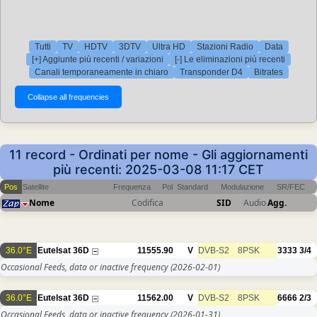
Tutti
TV
HDTV
3DTV
Ultra HD
Stazioni Radio
Data
[+] Aggiunte più recenti / variazioni
[-] Le eliminazioni più recenti
Canali temporaneamente in chiaro
Transponder D4
Bitrates
11 record - Ordinati per nome - Gli aggiornamenti
più recenti: 2025-03-08 11:17 CET
Pos
Satellite
Frequenza
Pol
Standard
Modulazione
SR/FEC
Nome
Codifica
SID
Audio
Agg.
36.0°E
Eutelsat 36D
11555.90
V
DVB-S2
8PSK
3333
3/4
Occasional Feeds, data or inactive frequency
(2026-02-01)
36.0°E
Eutelsat 36D
11562.00
V
DVB-S2
8PSK
6666
2/3
Occasional Feeds, data or inactive frequency
(2026-01-31)