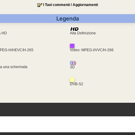
I Tuoi commenti / Aggiornamenti
Legenda
ra HD
Alta Definizione
MPEG-H/HEVC/H-265
Video: MPEG-I/VVC/H-266
za una schermata
3D
DVB-S2