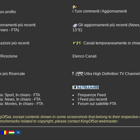
I Tuoi commenti / Aggiornamenti
tuo profilo
ornamenti più recenti
Gli aggiornamenti più recenti (News,
hiaro - FTA)
13°E)
nazioni più recenti
Canali temporaneamente in chiar
i Ricezione
Elenco Canali
i più Ricercate
Ultra High Definition TV Channel
a: Sport, In chiaro - FTA
Frequenze Feed
a: News, In chiaro - FTA
I Feed più recenti
a: Movies, In chiaro - FTA
Forum sul satellite FTA
ngOfSat, except contents shown in some screenshots that belong to their respective 
ons/remarks related to copyright, please contact KingOfSat webmaster.