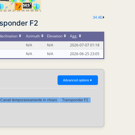
34.4E
nsponder F2
eclination
Azimuth
Elevation
Agg.
N/A
N/A
2026-07-07 01:18
N/A
N/A
2026-06-25 23:05
Advanced options
▼
Canali temporaneamente in chiaro
Transponder F2