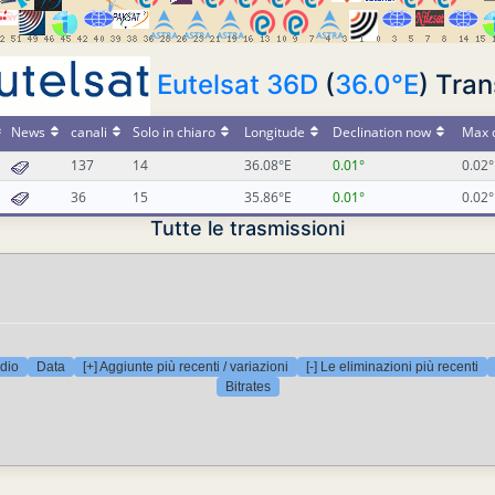
Eutelsat 36D
(
36.0°E
) Tra
News
canali
Solo in chiaro
Longitude
Declination now
Max d
137
14
36.08°E
0.01°
0.02°
36
15
35.86°E
0.01°
0.02°
Tutte le trasmissioni
dio
Data
[+] Aggiunte più recenti / variazioni
[-] Le eliminazioni più recenti
Bitrates