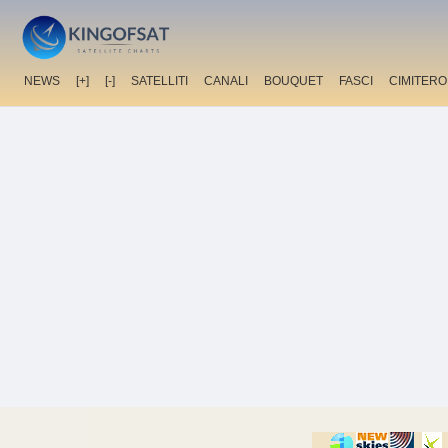
NEWS
[+]
[-]
SATELLITI
CANALI
BOUQUET
FASCI
CIMITERO