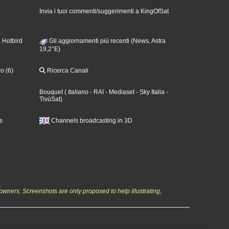
Invia i tuoi commenti/suggerimenti a KingOfSat
 Hotbird
Gli aggiornamenti più recenti (News, Astra
19,2°E)
o (6)
Ricerca Canali
Bouquet
(
Italiano
- RAI
- Mediaset
- Sky Italia
-
TivùSat
)
s
Channels broadcasting in 3D
owners. Screenshots are only proposed to help illustrating,