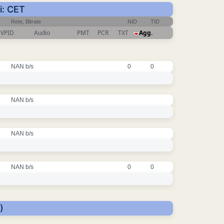
i: CET
Rete, Bitrate
NID
TID
VPID
Audio
PMT
PCR
TXT
Agg.
NAN b/s
0
0
NAN b/s
NAN b/s
NAN b/s
0
0
)