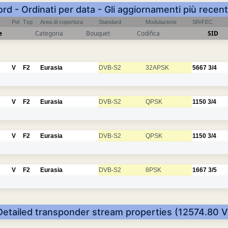
ord - Ordinati per data - Gli aggiornamenti più recent
Pol
Txp
Area di copertura
Standard
Modulazione
SR/FEC
e
Categoria
Bouquet
Codifica
SID
V
F2
Eurasia
DVB-S2
32APSK
5667
3/4
V
F2
Eurasia
DVB-S2
QPSK
1150
3/4
V
F2
Eurasia
DVB-S2
QPSK
1150
3/4
V
F2
Eurasia
DVB-S2
8PSK
1667
3/5
Detailed transponder stream properties (12574.80 V