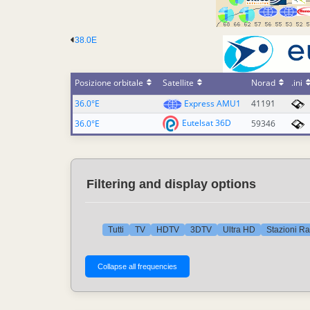
38.0E
Posizione orbitale
Satellite
Norad
.ini
36.0°E
Express AMU1
41191
Eutelsat 36D
36.0°E
59346
Filtering and display options
Tutti
TV
HDTV
3DTV
Ultra HD
Stazioni Ra