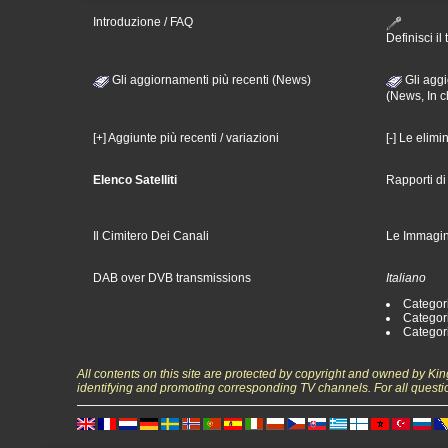
Introduzione / FAQ
Definisci il 
Gli aggiornamenti più recenti (News)
Gli aggi
(News, In c
[+] Aggiunte più recenti / variazioni
[-] Le elimi
Elenco Satelliti
Rapporti d
Il Cimitero Dei Canali
Le Immagin
DAB over DVB transmissions
Italiano
Categori
Categori
Categori
All contents on this site are protected by copyright and owned by Ki
identifying and promoting corresponding TV channels. For all questi