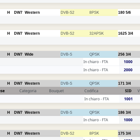
H
DW7
Western
DVB-S2
8PSK
180
5/6
H
DW7
Western
DVB-S2
32APSK
1625
3/4
H
DW7
Wide
DVB-S
QPSK
256
3/4
In chiaro - FTA
1000
In chiaro - FTA
2000
H
DW7
Western
DVB-S
QPSK
171
3/4
ese
Categoria
Bouquet
Codifica
SID
V
In chiaro - FTA
1001
H
DW7
Western
DVB-S
QPSK
186
3/4
In chiaro - FTA
1000
H
DW7
Western
DVB-S2
8PSK
175
3/4