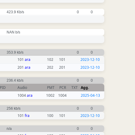
423.9 Kb/s
0
0
NAN b/s
353.9 kb/s
0
0
101
ara
102
101
2023-12-10
201
ara
202
201
2023-12-10
236.4 kb/s
0
0
PID
Audio
PMT
PCR
TXT
Agg.
1004
ara
1002
1004
2025-04-13
256 kb/s
0
0
101
fra
100
101
2023-12-10
n/a
0
0