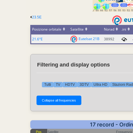
23.5E
Posizione orbitale
Satellite
Norad
.ini
Eutelsat 21B
21.6°E
38992
Filtering and display options
Tutti
TV
HDTV
3DTV
Ultra HD
Stazioni Rad
17 record - Ordi
Pos
Satellite
Frequenza