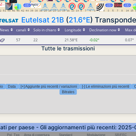
Eutelsat 21B
(
21.6°E
) Transpond
News
canali
Solo in chiaro
Longitude
Declination now
Max de
57
22
21.58°E
-0.02°
0.07°
Tutte le trasmissioni
io
Data
[+] Aggiunte più recenti / variazioni
[-] Le eliminazioni più recenti
C
Bitrates
nati per paese - Gli aggiornamenti più recenti: 202
Pol
Txp
Area di copertura
Standard
Modulazione
SR/FEC