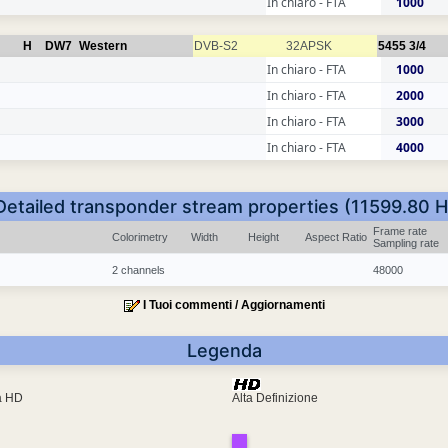
In chiaro - FTA
1000
H
DW7
Western
DVB-S2
32APSK
5455
3/4
In chiaro - FTA
1000
In chiaro - FTA
2000
In chiaro - FTA
3000
In chiaro - FTA
4000
Detailed transponder stream properties (11599.80 H
Frame rate
Colorimetry
Width
Height
Aspect Ratio
Sampling rate
2 channels
48000
I Tuoi commenti / Aggiornamenti
Legenda
ra HD
Alta Definizione