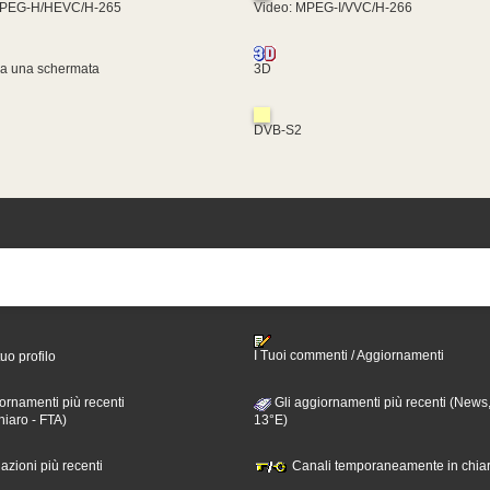
MPEG-H/HEVC/H-265
Video: MPEG-I/VVC/H-266
za una schermata
3D
DVB-S2
I Tuoi commenti / Aggiornamenti
tuo profilo
ornamenti più recenti
Gli aggiornamenti più recenti (News,
hiaro - FTA)
13°E)
nazioni più recenti
Canali temporaneamente in chiar