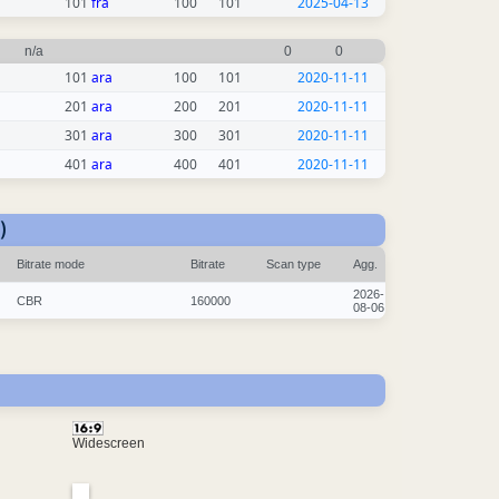
101
fra
100
101
2025-04-13
n/a
0
0
101
ara
100
101
2020-11-11
201
ara
200
201
2020-11-11
301
ara
300
301
2020-11-11
401
ara
400
401
2020-11-11
)
Bitrate mode
Bitrate
Scan type
Agg.
2026-
CBR
160000
08-06
Widescreen