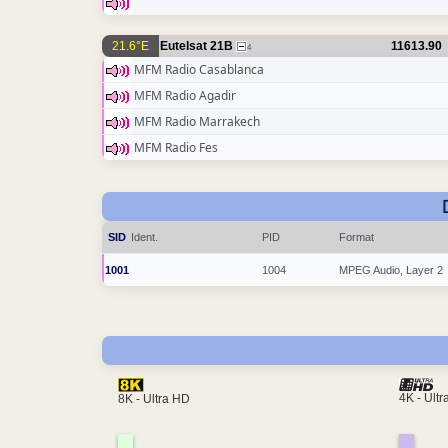
21.6°E
Eutelsat 21B
11613.90
4
MFM Radio Casablanca
MFM Radio Agadir
MFM Radio Marrakech
MFM Radio Fes
SID
Ident.
PID
Format
1001
1004
MPEG Audio, Layer 2
4K - Ult
8K - Ultra HD