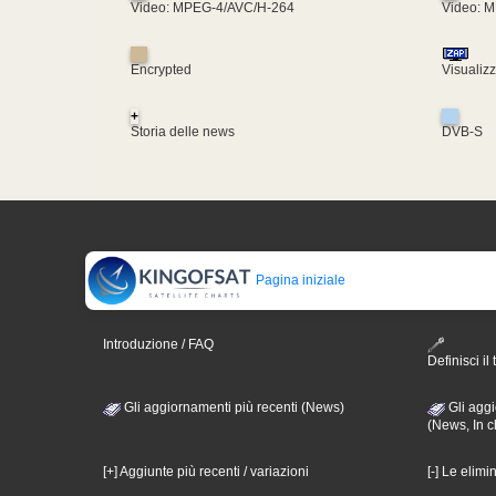
Video: MPEG-4/AVC/H-264
Video: 
Encrypted
Visualiz
+
Storia delle news
DVB-S
Pagina iniziale
Introduzione / FAQ
Definisci il 
Gli aggiornamenti più recenti (News)
Gli aggi
(News, In c
[+] Aggiunte più recenti / variazioni
[-] Le elimi