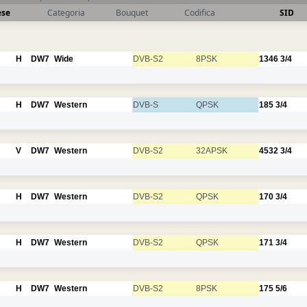
ese
Categoria
Bouquet
Codifica
SID
H
DW7
Wide
DVB-S2
8PSK
1346
3/4
H
DW7
Western
DVB-S
QPSK
185
3/4
V
DW7
Western
DVB-S2
32APSK
4532
3/4
H
DW7
Western
DVB-S2
QPSK
170
3/4
H
DW7
Western
DVB-S2
QPSK
171
3/4
H
DW7
Western
DVB-S2
8PSK
175
5/6