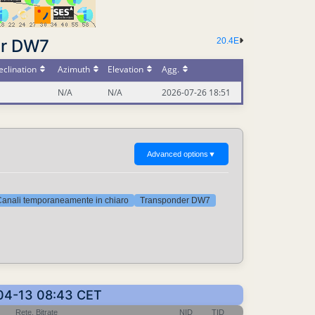
er DW7
20.4E
clination
Azimuth
Elevation
Agg.
N/A
N/A
2026-07-26 18:51
Advanced options
▼
anali temporaneamente in chiaro
Transponder DW7
5-04-13 08:43 CET
Rete, Bitrate
NID
TID