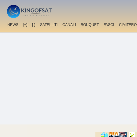
NEWS
[+]
[-]
SATELLITI
CANALI
BOUQUET
FASCI
CIMITERO