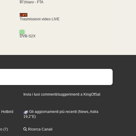
In chiaro - FTA
Trasmissioni video LIVE
DVB-S2X
Invia i tuoi commenti/suggerimenti a KingOfSat
 Hotbird
Gli aggiornamenti più recenti (News, Astra
19,2°E)
o (7)
Ricerca Canali