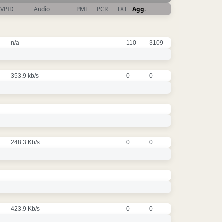
VPID
Audio
PMT
PCR
TXT
Agg.
n/a
110
3109
353.9 kb/s
0
0
248.3 Kb/s
0
0
423.9 Kb/s
0
0