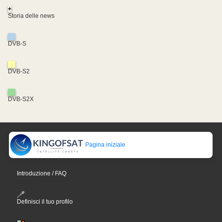
+
Storia delle news
DVB-S
DVB-S2
DVB-S2X
Pagina iniziale
Introduzione / FAQ
Definisci il tuo profilo