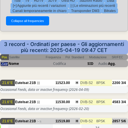
Tutti
TV
HDTV
3DTV
Ultra HD
Stazioni Radio
Data
[+] Aggiunte più recenti / variazioni
[-] Le eliminazioni più recenti
Canali temporaneamente in chiaro
Transponder DM3
Bitrates
3 record - Ordinati per paese - Gli aggiornamenti
più recenti: 2025-04-19 09:47 CET
Pos
Satellite
Frequenza
Pol
Standard
Modulazione
SR/FEC
Nome
Codifica
SID
Audio
Agg.
21.6°E
Eutelsat 21B
11523.00
H
DVB-S2
8PSK
2200
3/4
Occasional Feeds, data or inactive frequency
(2026-04-09)
21.6°E
Eutelsat 21B
11530.00
H
DVB-S2
8PSK
4583
3/4
Occasional Feeds, data or inactive frequency
(2026-02-20)
21.6°E
Eutelsat 21B
11519.80
H
DVB-S2
8PSK
2857
5/6
1
34