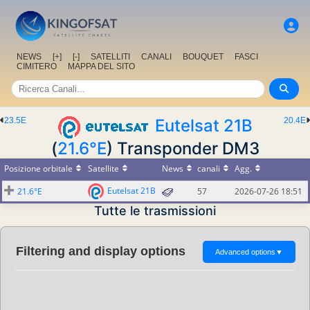
NEWS
[+]
[-]
SATELLITI
CANALI
BOUQUET
FASCI
CIMITERO
MAPPA DEL SITO
23.5E
Eutelsat 21B
20.4E
(
21.6°E
) Transponder DM3
Posizione orbitale
Satellite
News
canali
Agg.
Eutelsat 21B
21.6°E
57
2026-07-26 18:51
Tutte le trasmissioni
Filtering and display options
Advanced options
▼