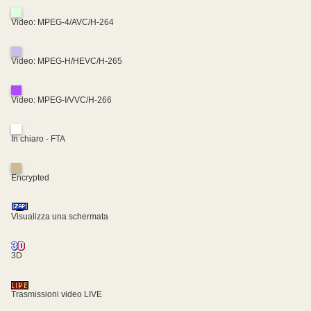
Video: MPEG-4/AVC/H-264
Video: MPEG-H/HEVC/H-265
Video: MPEG-I/VVC/H-266
In chiaro - FTA
Encrypted
Visualizza una schermata
3D
Trasmissioni video LIVE