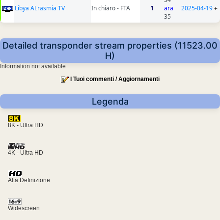
Libya ALrasmia TV
In chiaro - FTA
1
ara
2025-04-19
+
35
Detailed transponder stream properties (11523.00
H)
Information not available
I Tuoi commenti / Aggiornamenti
Legenda
8K - Ultra HD
4K - Ultra HD
Alta Definizione
Widescreen