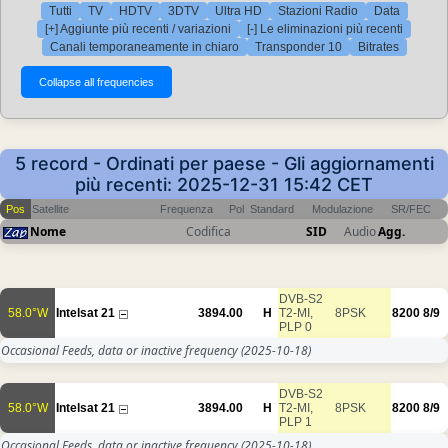
Tutti
TV
HDTV
3DTV
Ultra HD
Stazioni Radio
Data
[+] Aggiunte più recenti / variazioni
[-] Le eliminazioni più recenti
Canali temporaneamente in chiaro
Transponder 10
Bitrates
5 record - Ordinati per paese - Gli aggiornamenti
più recenti: 2025-12-31 15:42 CET
Pos
Satellite
Frequenza
Pol
Standard
Modulazione
SR/FEC
Nome
Codifica
SID
Audio
Agg.
DVB-S2
58.0°W
Intelsat 21
3894.00
H
T2-MI,
8PSK
8200
8/9
PLP 0
Occasional Feeds, data or inactive frequency
(2025-10-18)
DVB-S2
58.0°W
Intelsat 21
3894.00
H
T2-MI,
8PSK
8200
8/9
PLP 1
Occasional Feeds, data or inactive frequency
(2025-10-18)