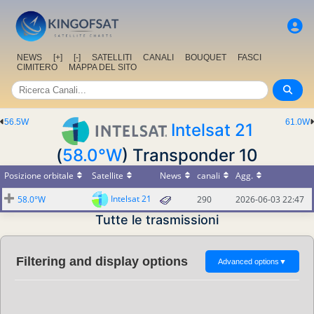
NEWS
[+]
[-]
SATELLITI
CANALI
BOUQUET
FASCI
CIMITERO
MAPPA DEL SITO
56.5W
61.0W
Intelsat 21
(
58.0°W
) Transponder 10
Posizione orbitale
Satellite
News
canali
Agg.
Intelsat 21
58.0°W
290
2026-06-03 22:47
Tutte le trasmissioni
Filtering and display options
Advanced options
▼