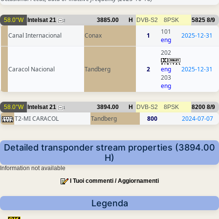
58.0°W
Intelsat 21
3885.00
H
DVB-S2
8PSK
5825
8/9
2
101
Canal Internacional
Conax
1
2025-12-31
eng
202
Caracol Nacional
Tandberg
2
eng
2025-12-31
203
eng
58.0°W
Intelsat 21
3894.00
H
DVB-S2
8PSK
8200
8/9
1
T2-MI CARACOL
Tandberg
800
2024-07-07
Detailed transponder stream properties (3894.00
H)
Information not available
I Tuoi commenti / Aggiornamenti
Legenda