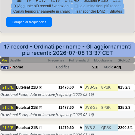
Tutti
TV
HDTV
3DTV
Ultra HD
Stazioni Radio
Data
[+] Aggiunte più recenti / variazioni
[-] Le eliminazioni più recenti
Canali temporaneamente in chiaro
Transponder DM2
Bitrates
17 record - Ordinati per nome - Gli aggiornamenti
più recenti: 2026-07-08 13:37 CET
Pos
Satellite
Frequenza
Pol
Standard
Modulazione
SR/FEC
Nome
Codifica
SID
Audio
Agg.
21.6°E
Eutelsat 21B
11476.60
V
DVB-S2
8PSK
825
2/3
Occasional Feeds, data or inactive frequency
(2025-02-16)
21.6°E
Eutelsat 21B
11477.60
V
DVB-S2
8PSK
825
2/3
Occasional Feeds, data or inactive frequency
(2025-02-16)
21.6°E
Eutelsat 21B
11479.60
V
DVB-S
QPSK
2200
3/4
Occasional Feeds, data or inactive frequency
(2026-07-18)