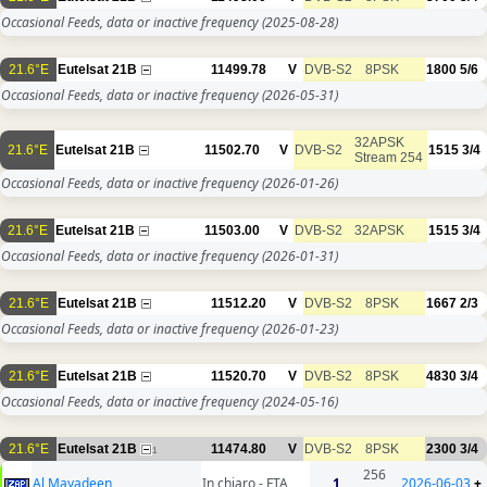
Occasional Feeds, data or inactive frequency
(2025-08-28)
21.6°E
Eutelsat 21B
11499.78
V
DVB-S2
8PSK
1800
5/6
Occasional Feeds, data or inactive frequency
(2026-05-31)
32APSK
21.6°E
Eutelsat 21B
11502.70
V
DVB-S2
1515
3/4
Stream 254
Occasional Feeds, data or inactive frequency
(2026-01-26)
21.6°E
Eutelsat 21B
11503.00
V
DVB-S2
32APSK
1515
3/4
Occasional Feeds, data or inactive frequency
(2026-01-31)
21.6°E
Eutelsat 21B
11512.20
V
DVB-S2
8PSK
1667
2/3
Occasional Feeds, data or inactive frequency
(2026-01-23)
21.6°E
Eutelsat 21B
11520.70
V
DVB-S2
8PSK
4830
3/4
Occasional Feeds, data or inactive frequency
(2024-05-16)
21.6°E
Eutelsat 21B
11474.80
V
DVB-S2
8PSK
2300
3/4
1
256
Al Mayadeen
In chiaro - FTA
1
2026-06-03
+