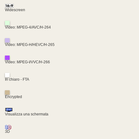
Widescreen
Video: MPEG-4/AVC/H-264
Video: MPEG-H/HEVC/H-265
Video: MPEG-I/VVC/H-266
In chiaro - FTA
Encrypted
Visualizza una schermata
3D