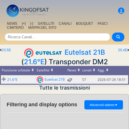
NEWS
[+]
[-]
SATELLITI
CANALI
BOUQUET
FASCI
CIMITERO
MAPPA DEL SITO
23.5E
Eutelsat 21B
20.4E
(
21.6°E
) Transponder DM2
Posizione orbitale
Satellite
News
canali
Agg.
Eutelsat 21B
21.6°E
57
2026-07-26 18:51
Tutte le trasmissioni
Filtering and display options
Advanced options
▼