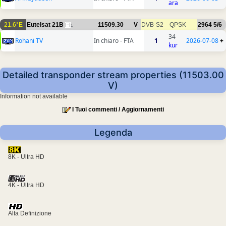
ara
21.6°E
Eutelsat 21B
11509.30
V
DVB-S2
QPSK
2964
5/6
1
34
Rohani TV
In chiaro - FTA
1
2026-07-08
+
kur
Detailed transponder stream properties (11503.00
V)
Information not available
I Tuoi commenti / Aggiornamenti
Legenda
8K - Ultra HD
4K - Ultra HD
Alta Definizione