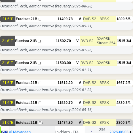
Occasional Feeds, data or inactive frequency
(2025-08-28)
21.6°E
Eutelsat 21B
11499.78
V
DVB-S2
8PSK
1800
5/6
Occasional Feeds, data or inactive frequency
(2026-05-31)
32APSK
21.6°E
Eutelsat 21B
11502.70
V
DVB-S2
1515
3/4
Stream 254
Occasional Feeds, data or inactive frequency
(2026-01-26)
21.6°E
Eutelsat 21B
11503.00
V
DVB-S2
32APSK
1515
3/4
Occasional Feeds, data or inactive frequency
(2026-01-31)
21.6°E
Eutelsat 21B
11512.20
V
DVB-S2
8PSK
1667
2/3
Occasional Feeds, data or inactive frequency
(2026-01-23)
21.6°E
Eutelsat 21B
11520.70
V
DVB-S2
8PSK
4830
3/4
Occasional Feeds, data or inactive frequency
(2024-05-16)
21.6°E
Eutelsat 21B
11474.80
V
DVB-S2
8PSK
2300
3/4
1
256
Al Mayadeen
In chiaro - FTA
1
2026-06-03
+