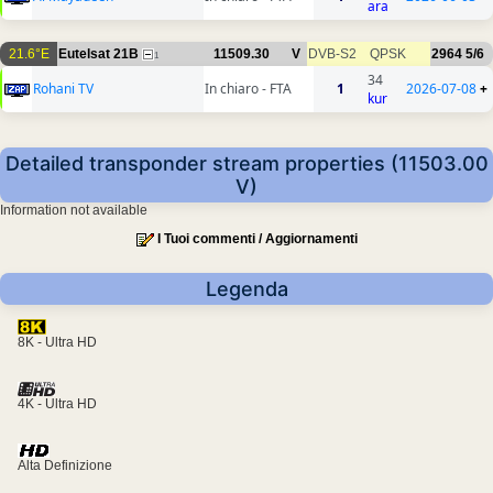
ara
21.6°E
Eutelsat 21B
11509.30
V
DVB-S2
QPSK
2964
5/6
1
34
Rohani TV
In chiaro - FTA
1
2026-07-08
+
kur
Detailed transponder stream properties (11503.00
V)
Information not available
I Tuoi commenti / Aggiornamenti
Legenda
8K - Ultra HD
4K - Ultra HD
Alta Definizione