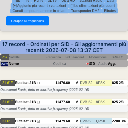
Tutti
TV
HDTV
3DTV
Ultra HD
Stazioni Radio
Data
[+] Aggiunte più recenti / variazioni
[-] Le eliminazioni più recenti
Canali temporaneamente in chiaro
Transponder DM2
Bitrates
17 record - Ordinati per SID - Gli aggiornamenti più
recenti: 2026-07-08 13:37 CET
Pos
Satellite
Frequenza
Pol
Standard
Modulazione
SR/FEC
Nome
Codifica
SID
Audio
Agg.
21.6°E
Eutelsat 21B
11476.60
V
DVB-S2
8PSK
825
2/3
Occasional Feeds, data or inactive frequency
(2025-02-16)
21.6°E
Eutelsat 21B
11477.60
V
DVB-S2
8PSK
825
2/3
Occasional Feeds, data or inactive frequency
(2025-02-16)
21.6°E
Eutelsat 21B
11479.60
V
DVB-S
QPSK
2200
3/4
Occasional Feeds, data or inactive frequency
(2026-07-18)