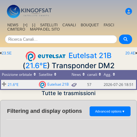
NEWS
[+]
[-]
SATELLITI
CANALI
BOUQUET
FASCI
CIMITERO
MAPPA DEL SITO
23.5E
Eutelsat 21B
20.4E
(
21.6°E
) Transponder DM2
Posizione orbitale
Satellite
News
canali
Agg.
Eutelsat 21B
21.6°E
57
2026-07-26 18:51
Tutte le trasmissioni
Filtering and display options
Advanced options
▼