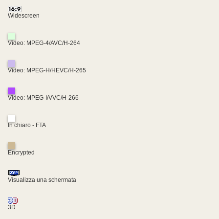
Widescreen
Video: MPEG-4/AVC/H-264
Video: MPEG-H/HEVC/H-265
Video: MPEG-I/VVC/H-266
In chiaro - FTA
Encrypted
Visualizza una schermata
3D