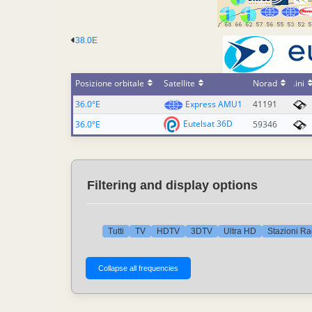
38.0E
Posizione orbitale
Satellite
Norad
.ini
36.0°E
Express AMU1
41191
Eutelsat 36D
36.0°E
59346
Filtering and display options
Tutti
TV
HDTV
3DTV
Ultra HD
Stazioni Ra