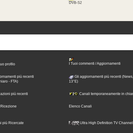
DVB-S2
I Tuoi commenti / Aggiornamenti
tuo profilo
ornamenti più recenti
Gli aggiornamenti più recenti (News,
hiaro - FTA)
13°E)
nazioni più recenti
Canali temporaneamente in chiar
i Ricezione
Elenco Canali
i più Ricercate
Ultra High Definition TV Channel