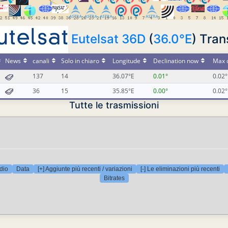
Eutelsat 36D
(
36.0°E
) Tra
News
canali
Solo in chiaro
Longitude
Declination now
Max d
137
14
36.07°E
0.01°
0.02°
36
15
35.85°E
0.00°
0.02°
Tutte le trasmissioni
dio
Data
[+] Aggiunte più recenti / variazioni
[-] Le eliminazioni più recenti
Bitrates