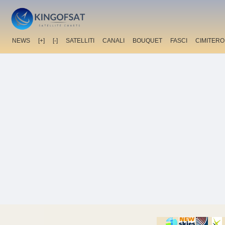
NEWS
[+]
[-]
SATELLITI
CANALI
BOUQUET
FASCI
CIMITERO