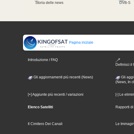
Storia delle news
DVB-S
Pagina iniziale
Introduzione / FAQ
Definisci il 
Gli aggiornamenti più recenti (News)
Gli aggi
(News, In c
[+] Aggiunte più recenti / variazioni
[-] Le elimi
Elenco Satelliti
Rapporti d
Il Cimitero Dei Canali
Le Immagin