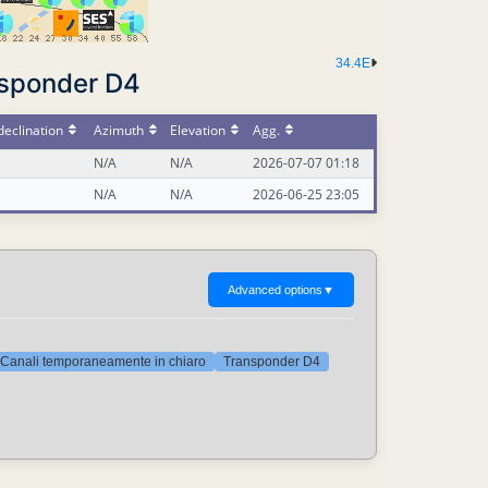
34.4E
nsponder D4
eclination
Azimuth
Elevation
Agg.
N/A
N/A
2026-07-07 01:18
N/A
N/A
2026-06-25 23:05
Advanced options
▼
Canali temporaneamente in chiaro
Transponder D4