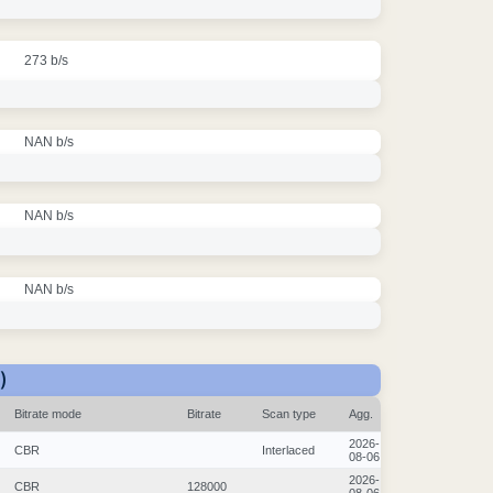
273 b/s
NAN b/s
NAN b/s
NAN b/s
)
Bitrate mode
Bitrate
Scan type
Agg.
2026-
CBR
Interlaced
08-06
2026-
CBR
128000