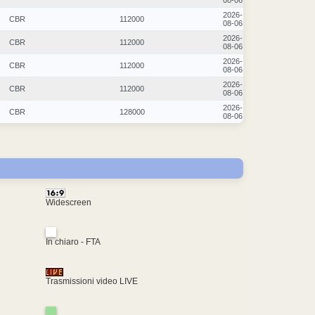
08-06
2026-
CBR
112000
08-06
2026-
CBR
112000
08-06
2026-
CBR
112000
08-06
2026-
CBR
112000
08-06
2026-
CBR
128000
08-06
Widescreen
In chiaro - FTA
Trasmissioni video LIVE