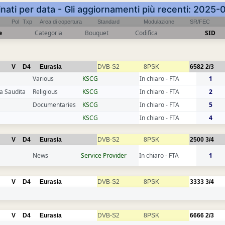
inati per data - Gli aggiornamenti più recenti: 2025
Pol
Txp
Area di copertura
Standard
Modulazione
SR/FEC
e
Categoria
Bouquet
Codifica
SID
V
D4
Eurasia
DVB-S2
8PSK
6582
2/3
Various
KSCG
In chiaro - FTA
1
a Saudita
Religious
KSCG
In chiaro - FTA
2
Documentaries
KSCG
In chiaro - FTA
5
KSCG
In chiaro - FTA
4
V
D4
Eurasia
DVB-S2
8PSK
2500
3/4
News
Service Provider
In chiaro - FTA
1
V
D4
Eurasia
DVB-S2
8PSK
3333
3/4
V
D4
Eurasia
DVB-S2
8PSK
6666
2/3