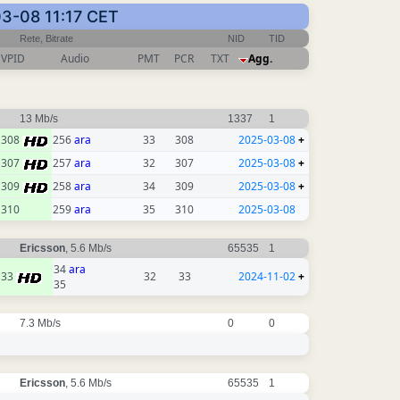
-03-08 11:17 CET
Rete, Bitrate
NID
TID
VPID
Audio
PMT
PCR
TXT
Agg.
13 Mb/s
1337
1
308
256
ara
33
308
2025-03-08
+
307
257
ara
32
307
2025-03-08
+
309
258
ara
34
309
2025-03-08
+
310
259
ara
35
310
2025-03-08
Ericsson
, 5.6 Mb/s
65535
1
34
ara
33
32
33
2024-11-02
+
35
7.3 Mb/s
0
0
Ericsson
, 5.6 Mb/s
65535
1