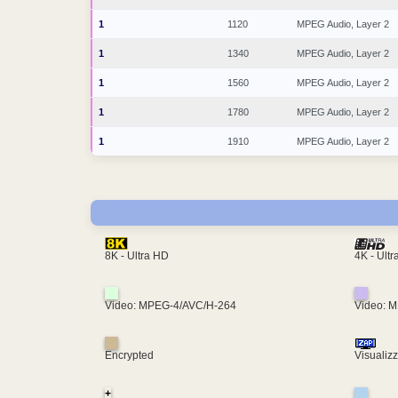
1
1120
MPEG Audio, Layer 2
1
1340
MPEG Audio, Layer 2
1
1560
MPEG Audio, Layer 2
1
1780
MPEG Audio, Layer 2
1
1910
MPEG Audio, Layer 2
4K - Ult
8K - Ultra HD
Video: MPEG-4/AVC/H-264
Video: 
Encrypted
Visualiz
+