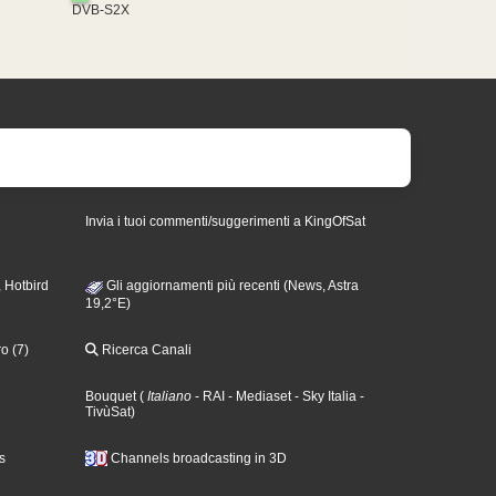
DVB-S2X
Invia i tuoi commenti/suggerimenti a KingOfSat
 Hotbird
Gli aggiornamenti più recenti (News, Astra
19,2°E)
o (7)
Ricerca Canali
Bouquet
(
Italiano
- RAI
- Mediaset
- Sky Italia
-
TivùSat
)
s
Channels broadcasting in 3D