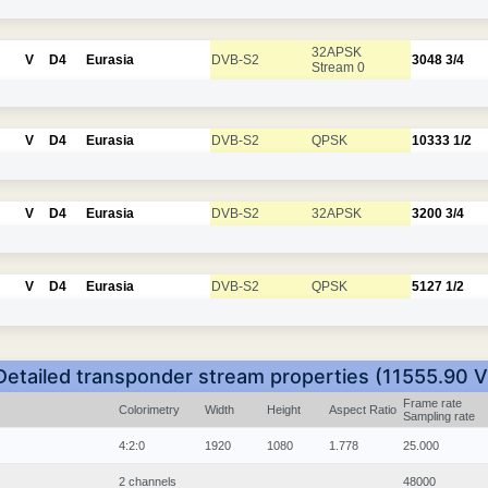
32APSK
V
D4
Eurasia
DVB-S2
3048
3/4
Stream 0
V
D4
Eurasia
DVB-S2
QPSK
10333
1/2
V
D4
Eurasia
DVB-S2
32APSK
3200
3/4
V
D4
Eurasia
DVB-S2
QPSK
5127
1/2
Detailed transponder stream properties (11555.90 V
Frame rate
Colorimetry
Width
Height
Aspect Ratio
Sampling rate
4:2:0
1920
1080
1.778
25.000
2 channels
48000