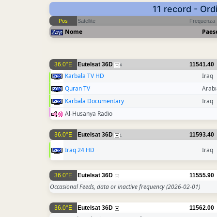
11 record - Ord
Pos
Satellite
Frequenza
Nome
Paes
36.0°E
Eutelsat 36D
11541.40
4
Karbala TV HD
Iraq
Quran TV
Arabi
Karbala Documentary
Iraq
Al-Husanya Radio
36.0°E
Eutelsat 36D
11593.40
1
Iraq 24 HD
Iraq
36.0°E
Eutelsat 36D
11555.90
Occasional Feeds, data or inactive frequency
(2026-02-01)
36.0°E
Eutelsat 36D
11562.00