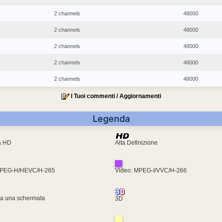
2 channels
48000
2 channels
48000
2 channels
48000
2 channels
48000
2 channels
48000
I Tuoi commenti / Aggiornamenti
Legenda
ra HD
Alta Definizione
MPEG-H/HEVC/H-265
Video: MPEG-I/VVC/H-266
za una schermata
3D