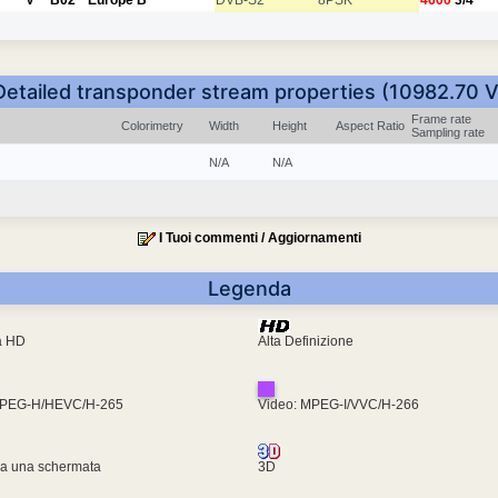
Detailed transponder stream properties (10982.70 V
Frame rate
Colorimetry
Width
Height
Aspect Ratio
Sampling rate
N/A
N/A
I Tuoi commenti / Aggiornamenti
Legenda
ra HD
Alta Definizione
MPEG-H/HEVC/H-265
Video: MPEG-I/VVC/H-266
za una schermata
3D