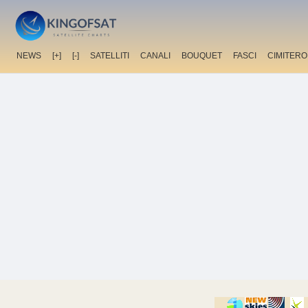
NEWS
[+]
[-]
SATELLITI
CANALI
BOUQUET
FASCI
CIMITERO