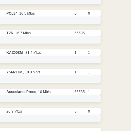
POL34
, 10.5 Mb/s
0
0
TVN
, 16.7 Mb/s
65535
1
KAZ008M
, 31.4 Mb/s
1
1
YSM-13M
, 10.8 Mb/s
1
1
Associated Press
, 10 Mb/s
65535
1
20.9 Mb/s
0
0