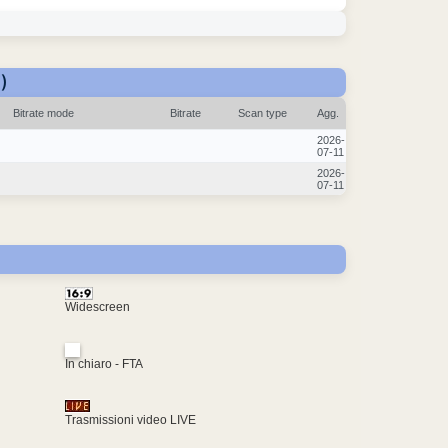
)
Bitrate mode
Bitrate
Scan type
Agg.
2026-
07-11
2026-
07-11
Widescreen
In chiaro - FTA
Trasmissioni video LIVE