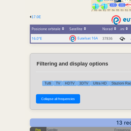
17.0E
Posizione orbitale
Satellite
Norad
.ini
Eutelsat 16A
16.0°E
37836
Filtering and display options
Tutti
TV
HDTV
3DTV
Ultra HD
Stazioni Ra
13 re
Pos
Satellite
Frequenza