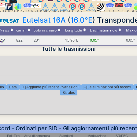
Eutelsat 16A
(
16.0°E
) Transpond
News
canali
Solo in chiaro
Longitude
Declination now
Max de
822
231
15.96°E
0.05°
0.05°
Tutte le trasmissioni
dio
Data
[+] Aggiunte più recenti / variazioni
[-] Le eliminazioni più recenti
Bitrates
cord - Ordinati per SID - Gli aggiornamenti più recent
Pol
Txp
Area di copertura
Standard
Modulazione
SR/FEC