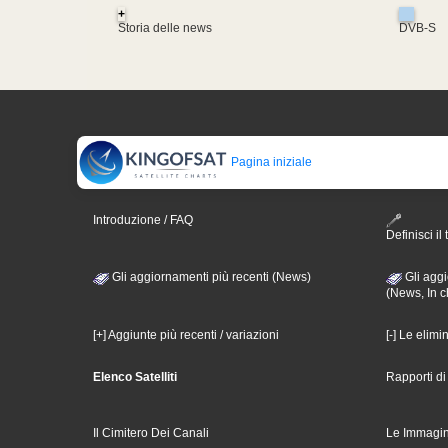
+
Storia delle news
DVB-S
Pagina iniziale
Introduzione / FAQ
Definisci il 
Gli aggiornamenti più recenti (News)
Gli aggi
(News, In c
[+] Aggiunte più recenti / variazioni
[-] Le elimi
Elenco Satelliti
Rapporti d
Il Cimitero Dei Canali
Le Immagin