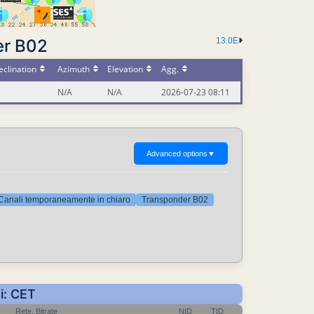
er B02
13.0E
clination
Azimuth
Elevation
Agg.
N/A
N/A
2026-07-23 08:11
Advanced options
▼
Canali temporaneamente in chiaro
Transponder B02
i: CET
Rete, Bitrate
NID
TID