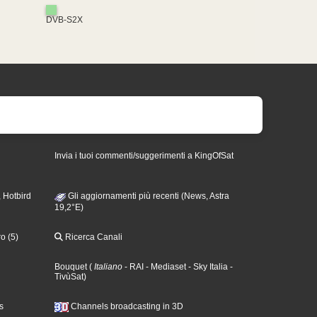
DVB-S2X
Invia i tuoi commenti/suggerimenti a KingOfSat
 Hotbird
Gli aggiornamenti più recenti (News, Astra
19,2°E)
o (5)
Ricerca Canali
Bouquet
(
Italiano
- RAI
- Mediaset
- Sky Italia
-
TivùSat
)
s
Channels broadcasting in 3D