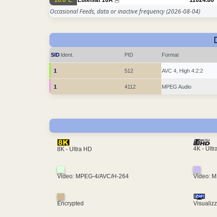
Occasional Feeds, data or inactive frequency
(2026-08-04)
SID
Ident.
PID
Format
1
512
AVC 4, High 4:2:2
1
4112
MPEG Audio
4K - Ult
8K - Ultra HD
Video: MPEG-4/AVC/H-264
Video: 
Encrypted
Visualiz