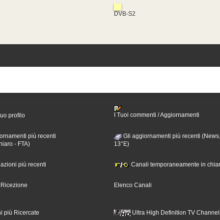
DVB-S2
I Tuoi commenti / Aggiornamenti
tuo profilo
ornamenti più recenti
Gli aggiornamenti più recenti (News,
hiaro - FTA)
13°E)
nazioni più recenti
Canali temporaneamente in chiar
i Ricezione
Elenco Canali
i più Ricercate
Ultra High Definition TV Channel