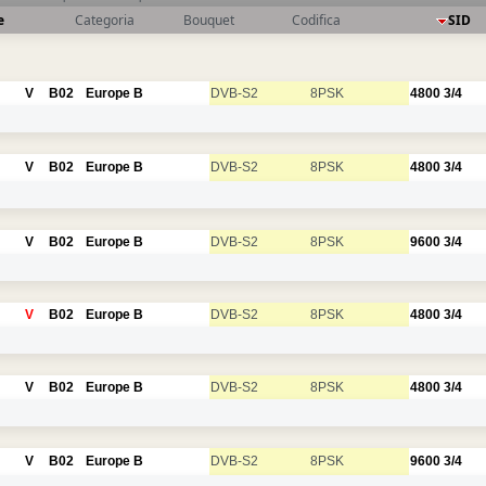
e
Categoria
Bouquet
Codifica
SID
V
B02
Europe B
DVB-S2
8PSK
4800
3/4
V
B02
Europe B
DVB-S2
8PSK
4800
3/4
V
B02
Europe B
DVB-S2
8PSK
9600
3/4
V
B02
Europe B
DVB-S2
8PSK
4800
3/4
V
B02
Europe B
DVB-S2
8PSK
4800
3/4
V
B02
Europe B
DVB-S2
8PSK
9600
3/4