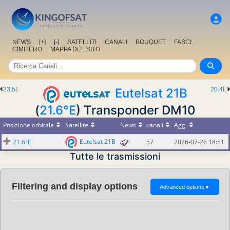
NEWS
[+]
[-]
SATELLITI
CANALI
BOUQUET
FASCI
CIMITERO
MAPPA DEL SITO
23.5E
Eutelsat 21B
20.4E
(
21.6°E
) Transponder DM10
Posizione orbitale
Satellite
News
canali
Agg.
Eutelsat 21B
21.6°E
57
2026-07-26 18:51
Tutte le trasmissioni
Filtering and display options
Advanced options
▼