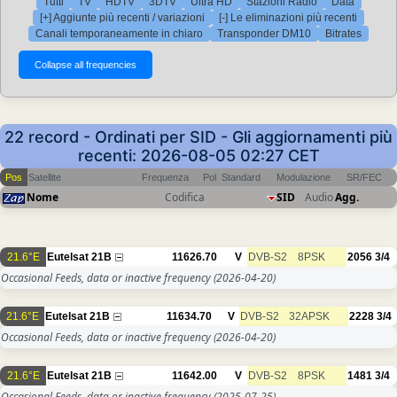
Tutti
TV
HDTV
3DTV
Ultra HD
Stazioni Radio
Data
[+] Aggiunte più recenti / variazioni
[-] Le eliminazioni più recenti
Canali temporaneamente in chiaro
Transponder DM10
Bitrates
22 record - Ordinati per SID - Gli aggiornamenti più
recenti: 2026-08-05 02:27 CET
Pos
Satellite
Frequenza
Pol
Standard
Modulazione
SR/FEC
Nome
Codifica
SID
Audio
Agg.
21.6°E
Eutelsat 21B
11626.70
V
DVB-S2
8PSK
2056
3/4
Occasional Feeds, data or inactive frequency
(2026-04-20)
21.6°E
Eutelsat 21B
11634.70
V
DVB-S2
32APSK
2228
3/4
Occasional Feeds, data or inactive frequency
(2026-04-20)
21.6°E
Eutelsat 21B
11642.00
V
DVB-S2
8PSK
1481
3/4
Occasional Feeds, data or inactive frequency
(2025-07-25)