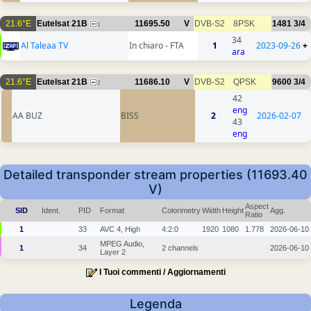
21.6°E
Eutelsat 21B
11695.50
V
DVB-S2
8PSK
1481
3/4
1
34
Al Taleaa TV
In chiaro - FTA
1
2023-09-26
+
ara
21.6°E
Eutelsat 21B
11686.10
V
DVB-S2
QPSK
9600
3/4
2
42
eng
AA BUZ
BISS
2
2026-02-07
43
eng
Detailed transponder stream properties (11693.40
V)
Aspect
SID
Ident.
PID
Format
Colorimetry
Width
Height
Agg.
Ratio
1
33
AVC 4, High
4:2:0
1920
1080
1.778
2026-06-10
MPEG Audio,
1
34
2 channels
2026-06-10
Layer 2
I Tuoi commenti / Aggiornamenti
Legenda