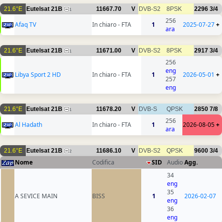
21.6°E
Eutelsat 21B
11667.70
V
DVB-S2
8PSK
2296
3/4
1
256
Afaq TV
In chiaro - FTA
1
2025-07-27
+
ara
21.6°E
Eutelsat 21B
11671.00
V
DVB-S2
8PSK
2917
3/4
1
256
eng
Libya Sport 2 HD
In chiaro - FTA
1
2026-05-01
+
257
eng
21.6°E
Eutelsat 21B
11678.20
V
DVB-S
QPSK
2850
7/8
1
256
Al Hadath
In chiaro - FTA
1
2026-08-05
+
ara
21.6°E
Eutelsat 21B
11686.10
V
DVB-S2
QPSK
9600
3/4
2
Nome
Codifica
SID
Audio
Agg.
34
eng
35
A SEVICE MAIN
BISS
1
2026-02-07
eng
36
eng