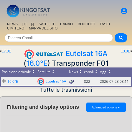
NEWS
[+]
[-]
SATELLITI
CANALI
BOUQUET
FASCI
CIMITERO
MAPPA DEL SITO
17.0E
Eutelsat 16A
13.0E
(
16.0°E
) Transponder F01
Posizione orbitale
Satellite
News
canali
Agg.
Eutelsat 16A
16.0°E
822
2026-07-23 08:11
Tutte le trasmissioni
Filtering and display options
Advanced options
▼