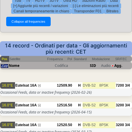
Tutti
TV
HDTV
3DTV
Ultra HD
Stazioni Radio
Data
[+] Aggiunte più recenti / variazioni
[-] Le eliminazioni più recenti
Canali temporaneamente in chiaro
Transponder F01
Bitrates
14 record - Ordinati per data - Gli aggiornamenti
più recenti: CET
Pos
Satellite
Frequenza
Pol
Standard
Modulazione
SR/FEC
Nome
Codifica
SID
Audio
Agg.
16.0°E
Eutelsat 16A
12509.90
H
DVB-S2
8PSK
7200
3/4
Occasional Feeds, data or inactive frequency
(2026-02-26)
16.0°E
Eutelsat 16A
12516.50
H
DVB-S2
8PSK
3200
3/4
Occasional Feeds, data or inactive frequency
(2026-04-15)
16.0°E
Eutelsat 16A
12520.50
H
DVB-S2
8PSK
3200
3/4
Occasional Feeds, data or inactive frequency
(2026-03-17)