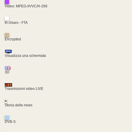
Video: MPEG-I/VVC/H-266
In chiaro - FTA
Encrypted
Visualizza una schermata
3D
Trasmissioni video LIVE
+
Storia delle news
DVB-S