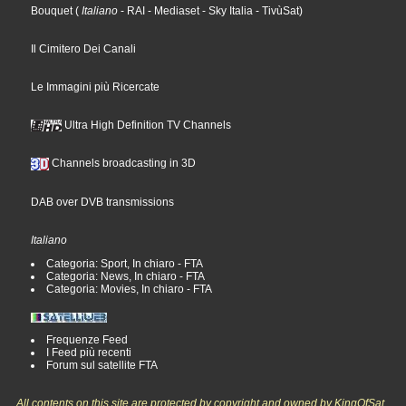
Bouquet
(
Italiano
- RAI
- Mediaset
- Sky Italia
- TivùSat
)
Il Cimitero Dei Canali
Le Immagini più Ricercate
Ultra High Definition TV Channels
Channels broadcasting in 3D
DAB over DVB transmissions
Italiano
Categoria: Sport, In chiaro - FTA
Categoria: News, In chiaro - FTA
Categoria: Movies, In chiaro - FTA
Frequenze Feed
I Feed più recenti
Forum sul satellite FTA
All contents on this site are protected by copyright and owned by KingOfSat,