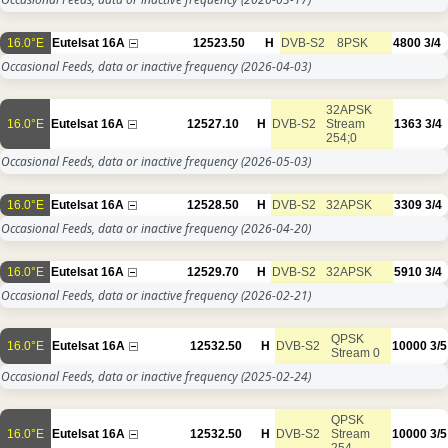
16.0°E
Eutelsat 16A
12523.50
H
DVB-S2
8PSK
4800
3/4
Occasional Feeds, data or inactive frequency
(2026-04-03)
32APSK
16.0°E
Eutelsat 16A
12527.10
H
DVB-S2
Stream
1363
3/4
254;0
Occasional Feeds, data or inactive frequency
(2026-05-03)
16.0°E
Eutelsat 16A
12528.50
H
DVB-S2
32APSK
3309
3/4
Occasional Feeds, data or inactive frequency
(2026-04-20)
16.0°E
Eutelsat 16A
12529.70
H
DVB-S2
32APSK
5910
3/4
Occasional Feeds, data or inactive frequency
(2026-02-21)
QPSK
16.0°E
Eutelsat 16A
12532.50
H
DVB-S2
10000
3/5
Stream 0
Occasional Feeds, data or inactive frequency
(2025-02-24)
QPSK
16.0°E
Eutelsat 16A
12532.50
H
DVB-S2
Stream
10000
3/5
254