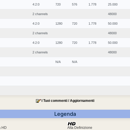
4:2:0
720
576
1.778
25.000
2 channels
48000
4:2:0
1280
720
1.778
50.000
2 channels
48000
4:2:0
1280
720
1.778
50.000
2 channels
48000
N/A
N/A
I Tuoi commenti / Aggiornamenti
Legenda
ra HD
Alta Definizione