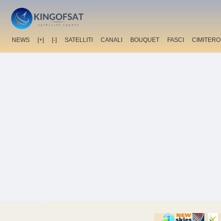
NEWS
[+]
[-]
SATELLITI
CANALI
BOUQUET
FASCI
CIMITERO