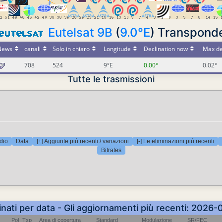
Eutelsat 9B
(
9.0°E
) Transpond
News
canali
Solo in chiaro
Longitude
Declination now
Max de
708
524
9°E
0.00°
0.02°
Tutte le trasmissioni
dio
Data
[+] Aggiunte più recenti / variazioni
[-] Le eliminazioni più recenti
Bitrates
inati per data - Gli aggiornamenti più recenti: 2026
Pol
Txp
Area di copertura
Standard
Modulazione
SR/FEC