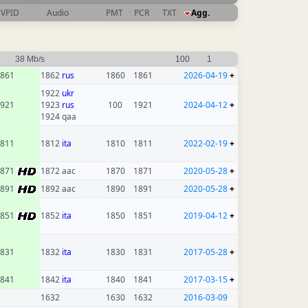
VPID
Audio
PMT
PCR
TXT
Agg.
38 Mb/s
100
1
861
1862
rus
1860
1861
2026-04-19
+
1922
ukr
921
1923
rus
100
1921
2024-04-12
+
1924 qaa
811
1812
ita
1810
1811
2022-02-19
+
1871
1872 aac
1870
1871
2020-05-28
+
1891
1892 aac
1890
1891
2020-05-28
+
1851
1852
ita
1850
1851
2019-04-12
+
831
1832
ita
1830
1831
2017-05-28
+
841
1842
ita
1840
1841
2017-03-15
+
1632
1630
1632
2016-03-09