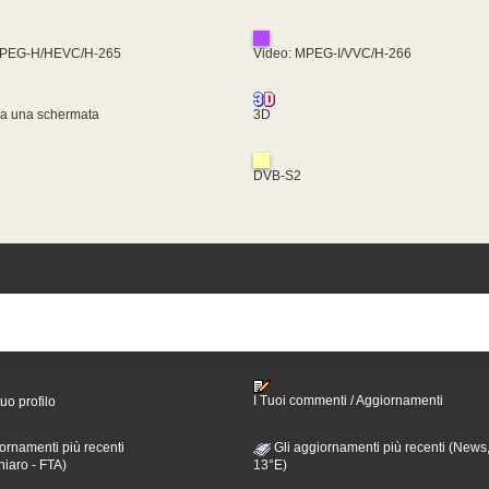
MPEG-H/HEVC/H-265
Video: MPEG-I/VVC/H-266
za una schermata
3D
DVB-S2
I Tuoi commenti / Aggiornamenti
tuo profilo
ornamenti più recenti
Gli aggiornamenti più recenti (News,
hiaro - FTA)
13°E)