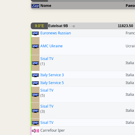
Nome
Paes
9.0°E
Eutelsat 9B
11823.50
10
Euronews Russian
Franc
AMC Ukraine
Ucra
Sisal TV
Italia
(1)
Italy Service 3
Italia
Italy Service 5
Italia
Sisal TV
Italia
(5)
Sisal TV
Italia
(3)
Sisal TV
Italia
Carrefour Iper