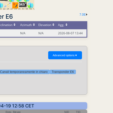
er E6
7.0E
clination
Azimuth
Elevation
Agg.
N/A
N/A
2026-08-07 13:44
Advanced options
▼
Canali temporaneamente in chiaro
Transponder E6
-04-19 12:58 CET
Rete, Bitrate
NID
TID