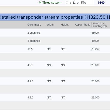
M-Three satcom
In chiaro - FTA
1640
Detailed transponder stream properties (11823.50 H
Frame rate
Colorimetry
Width
Height
Aspect Ratio
Sampling rate
2 channels
48000
2 channels
48000
4:2:0
N/A
N/A
25.000
4:2:0
N/A
N/A
25.000
4:2:0
N/A
N/A
25.000
4:2:0
N/A
N/A
25.000