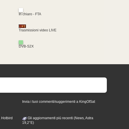
In chiaro - FTA
Trasmissioni video LIVE
DVB-S2X
Invia i tuoi commenti/suggerimenti a KingOfSat
 Hotbird
Gli aggiornamenti più recenti (News, Astra
19,2°E)