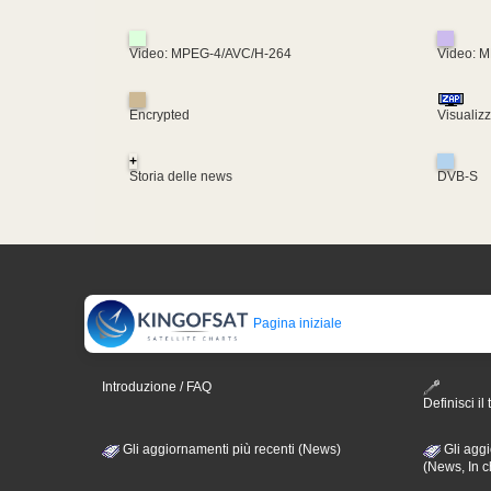
Video: MPEG-4/AVC/H-264
Video: 
Encrypted
Visualiz
+
Storia delle news
DVB-S
Pagina iniziale
Introduzione / FAQ
Definisci il 
Gli aggiornamenti più recenti (News)
Gli aggi
(News, In c