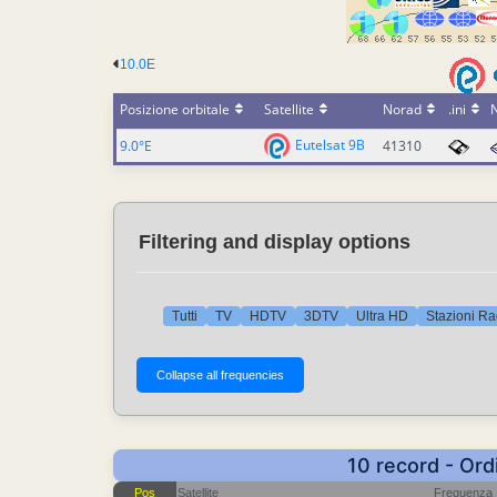
10.0E
Posizione orbitale
Satellite
Norad
.ini
Eutelsat 9B
9.0°E
41310
Filtering and display options
Tutti
TV
HDTV
3DTV
Ultra HD
Stazioni Ra
10 record - Ord
Pos
Satellite
Frequenza