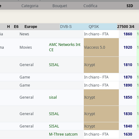
e
Categoria
Bouquet
Codifica
SID
H
E6
Europe
DVB-S
QPSK
27500
3/4
ia
News
In chiaro - FTA
1860
1
AMC Networks Int
ina
Movies
Viaccess 5.0
1920
1
CE
General
SISAL
Xcrypt
1810
1
Game
In chiaro - FTA
1870
Game
In chiaro - FTA
1890
General
sisal
Xcrypt
1850
General
SISAL
Xcrypt
1830
1
General
SISAL
Xcrypt
1840
1
M-Three satcom
In chiaro - FTA
1630