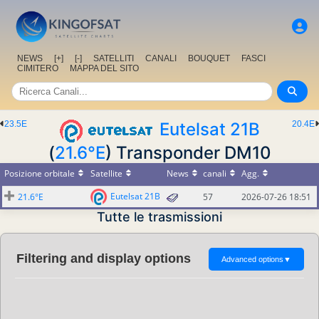
NEWS
[+]
[-]
SATELLITI
CANALI
BOUQUET
FASCI
CIMITERO
MAPPA DEL SITO
23.5E
Eutelsat 21B
20.4E
(
21.6°E
) Transponder DM10
Posizione orbitale
Satellite
News
canali
Agg.
Eutelsat 21B
21.6°E
57
2026-07-26 18:51
Tutte le trasmissioni
Filtering and display options
Advanced options
▼