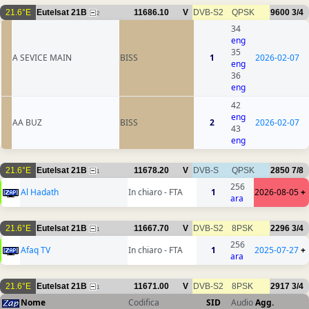
21.6°E
Eutelsat 21B
11686.10
V
DVB-S2
QPSK
9600
3/4
2
34
eng
35
A SEVICE MAIN
BISS
1
2026-02-07
eng
36
eng
42
eng
AA BUZ
BISS
2
2026-02-07
43
eng
21.6°E
Eutelsat 21B
11678.20
V
DVB-S
QPSK
2850
7/8
1
256
Al Hadath
In chiaro - FTA
1
2026-08-05
+
ara
21.6°E
Eutelsat 21B
11667.70
V
DVB-S2
8PSK
2296
3/4
1
256
Afaq TV
In chiaro - FTA
1
2025-07-27
+
ara
21.6°E
Eutelsat 21B
11671.00
V
DVB-S2
8PSK
2917
3/4
1
Nome
Codifica
SID
Audio
Agg.