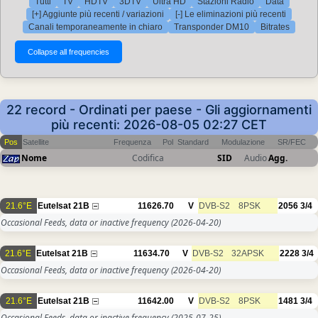
Tutti
TV
HDTV
3DTV
Ultra HD
Stazioni Radio
Data
[+] Aggiunte più recenti / variazioni
[-] Le eliminazioni più recenti
Canali temporaneamente in chiaro
Transponder DM10
Bitrates
22 record - Ordinati per paese - Gli aggiornamenti
più recenti: 2026-08-05 02:27 CET
Pos
Satellite
Frequenza
Pol
Standard
Modulazione
SR/FEC
Nome
Codifica
SID
Audio
Agg.
21.6°E
Eutelsat 21B
11626.70
V
DVB-S2
8PSK
2056
3/4
Occasional Feeds, data or inactive frequency
(2026-04-20)
21.6°E
Eutelsat 21B
11634.70
V
DVB-S2
32APSK
2228
3/4
Occasional Feeds, data or inactive frequency
(2026-04-20)
21.6°E
Eutelsat 21B
11642.00
V
DVB-S2
8PSK
1481
3/4
Occasional Feeds, data or inactive frequency
(2025-07-25)