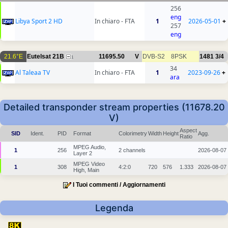
256
eng
Libya Sport 2 HD
In chiaro - FTA
1
2026-05-01
+
257
eng
21.6°E
Eutelsat 21B
11695.50
V
DVB-S2
8PSK
1481
3/4
1
34
Al Taleaa TV
In chiaro - FTA
1
2023-09-26
+
ara
Detailed transponder stream properties (11678.20
V)
Aspect
SID
Ident.
PID
Format
Colorimetry
Width
Height
Agg.
Ratio
MPEG Audio,
1
256
2 channels
2026-08-07
Layer 2
MPEG Video
1
308
4:2:0
720
576
1.333
2026-08-07
High, Main
I Tuoi commenti / Aggiornamenti
Legenda