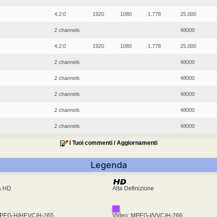
4:2:0
1920
1080
1.778
25.000
2 channels
48000
4:2:0
1920
1080
1.778
25.000
2 channels
48000
2 channels
48000
2 channels
48000
2 channels
48000
2 channels
48000
I Tuoi commenti / Aggiornamenti
Legenda
ra HD
Alta Definizione
MPEG-H/HEVC/H-265
Video: MPEG-I/VVC/H-266