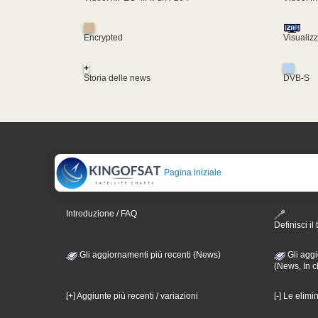
Encrypted
Visualiz
+
Storia delle news
DVB-S
Pagina iniziale
Introduzione / FAQ
Definisci il 
Gli aggiornamenti più recenti (News)
Gli aggi
(News, In c
[+] Aggiunte più recenti / variazioni
[-] Le elimi