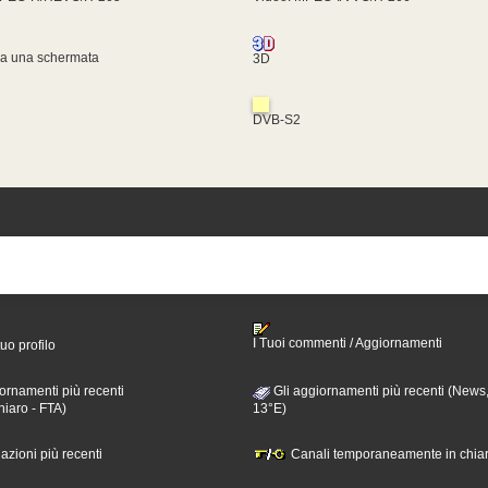
za una schermata
3D
DVB-S2
I Tuoi commenti / Aggiornamenti
tuo profilo
ornamenti più recenti
Gli aggiornamenti più recenti (News,
hiaro - FTA)
13°E)
nazioni più recenti
Canali temporaneamente in chiar