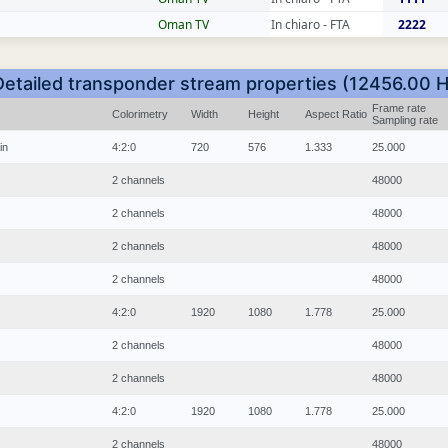
Oman TV
In chiaro - FTA
2222
Detailed transponder stream properties (12456.00 H
Frame rate
Colorimetry
Width
Height
Aspect Ratio
Sampling rate
in
4:2:0
720
576
1.333
25.000
2 channels
48000
2 channels
48000
2 channels
48000
2 channels
48000
4:2:0
1920
1080
1.778
25.000
2 channels
48000
2 channels
48000
4:2:0
1920
1080
1.778
25.000
2 channels
48000