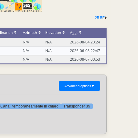
25.5E
ination
Azimuth
Elevation
Agg.
N/A
N/A
2026-08-04 23:24
N/A
N/A
2026-06-08 22:47
N/A
N/A
2026-08-07 00:53
Advanced options
▼
Canali temporaneamente in chiaro
Transponder 39