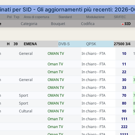
inati per SID - Gli aggiornamenti più recenti: 2026
Pol
Txp
Area di copertura
Standard
Modulazione
SR/FEC
e
Categoria
Bouquet
Codifica
SID
H
39
EMENA
DVB-S
QPSK
27500
3/4
n
General
OMAN TV
In chiaro - FTA
10
Oman TV
In chiaro - FTA
11
Oman TV
In chiaro - FTA
22
n
General
OMAN TV
In chiaro - FTA
30
OMAN TV
In chiaro - FTA
33
n
Sport
OMAN TV
In chiaro - FTA
70
n
Sport
OMAN TV
In chiaro - FTA
80
n
Cultural
OMAN TV
In chiaro - FTA
90
Oman TV
In chiaro - FTA
111
Oman TV
In chiaro - FTA
222
Oman TV
In chiaro - FTA
1111