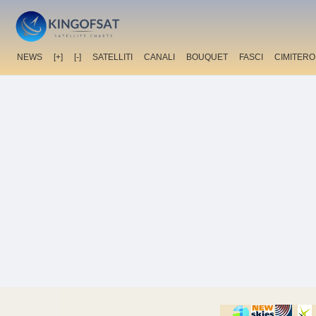
NEWS
[+]
[-]
SATELLITI
CANALI
BOUQUET
FASCI
CIMITERO