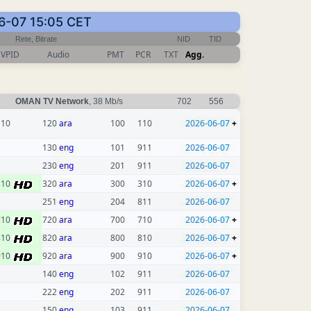
-06-07 15:05 CET
Rete, Bitrate
NID
TID
VPID
Audio
PMT
PCR
TXT
Agg.
OMAN TV Network
, 38 Mb/s
702
556
110
120
ara
100
110
2026-06-07
+
130
eng
101
911
2026-06-07
230
eng
201
911
2026-06-07
310
320
ara
300
310
2026-06-07
+
251
eng
204
811
2026-06-07
710
720
ara
700
710
2026-06-07
+
810
820
ara
800
810
2026-06-07
+
910
920
ara
900
910
2026-06-07
+
140
eng
102
911
2026-06-07
222
eng
202
911
2026-06-07
150
eng
103
911
2026-06-07