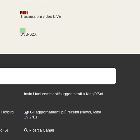
Trasmissioni video LIVE
DVB-S2X
Invia i tuoi commenti/suggerimenti a KingOfSat
 Hotbird
Gli aggiornamenti più recenti (News, Astra
19,2°E)
o (5)
Ricerca Canali