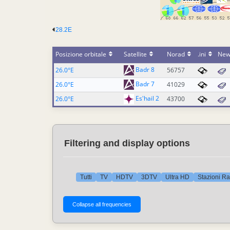
28.2E
Posizione orbitale
Satellite
Norad
.ini
New
Badr 8
26.0°E
56757
Badr 7
26.0°E
41029
Es'hail 2
26.0°E
43700
Filtering and display options
Tutti
TV
HDTV
3DTV
Ultra HD
Stazioni Ra