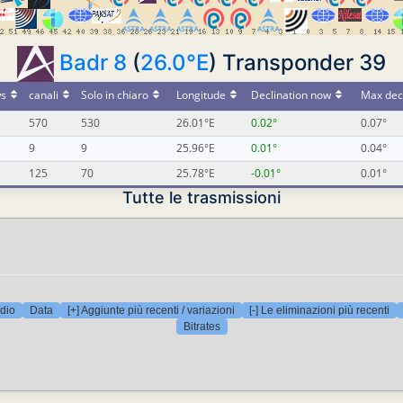
Badr 8
(
26.0°E
) Transponder 39
s
canali
Solo in chiaro
Longitude
Declination now
Max decl
570
530
26.01°E
0.02°
0.07°
9
9
25.96°E
0.01°
0.04°
125
70
25.78°E
-0.01°
0.01°
Tutte le trasmissioni
dio
Data
[+] Aggiunte più recenti / variazioni
[-] Le eliminazioni più recenti
Bitrates