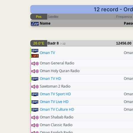
12 record - Ord
Pos
Satellite
Frequenza
Nome
Paes
26.0°E
Badr 8
12456.00
12
Oman TV
Oma
Oman General Radio
Oman Holy Quran Radio
Oman TV HD
Oma
Sawtoman 2 Radio
Oman TV Sport HD
Oma
Oman TV Live HD
Oma
Oman TV Culture HD
Oma
Oman Shabab Radio
Oman Classic Radio
Oman English Radio