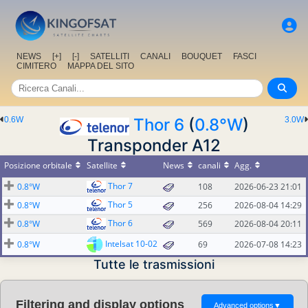
NEWS
[+]
[-]
SATELLITI
CANALI
BOUQUET
FASCI
CIMITERO
MAPPA DEL SITO
0.6W
Thor 6
(
0.8°W
)
3.0W
Transponder A12
Posizione orbitale
Satellite
News
canali
Agg.
Thor 7
0.8°W
108
2026-06-23 21:01
Thor 5
0.8°W
256
2026-08-04 14:29
Thor 6
0.8°W
569
2026-08-04 20:11
Intelsat 10-02
0.8°W
69
2026-07-08 14:23
Tutte le trasmissioni
Filtering and display options
Advanced options
▼