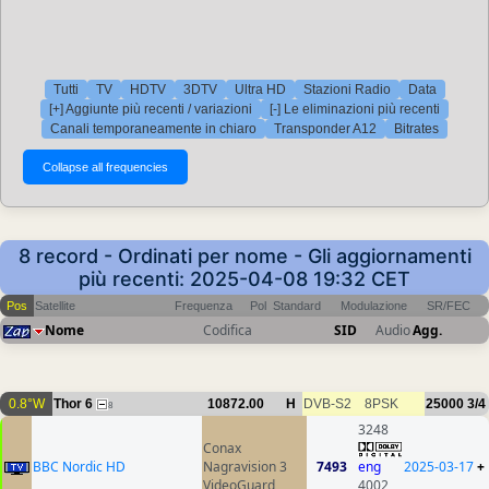
Tutti
TV
HDTV
3DTV
Ultra HD
Stazioni Radio
Data
[+] Aggiunte più recenti / variazioni
[-] Le eliminazioni più recenti
Canali temporaneamente in chiaro
Transponder A12
Bitrates
8 record - Ordinati per nome - Gli aggiornamenti
più recenti: 2025-04-08 19:32 CET
Pos
Satellite
Frequenza
Pol
Standard
Modulazione
SR/FEC
Nome
Codifica
SID
Audio
Agg.
0.8°W
Thor 6
10872.00
H
DVB-S2
8PSK
25000
3/4
8
3248
Conax
BBC Nordic HD
Nagravision 3
7493
eng
2025-03-17
+
VideoGuard
4002