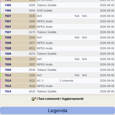
7495
6059
Teletext Subtitle
2026-08-06
7495
6656
DVB Subtitle
2026-08-06
7507
1535
AVC
N/A
N/A
2026-08-06
7507
3365
MPEG Audio
2026-08-06
7507
4009
MPEG Audio
2026-08-06
7507
6175
Teletext Subtitle
2026-08-06
7508
1542
AVC
N/A
N/A
2026-08-06
7508
3377
MPEG Audio
2026-08-06
7508
4011
MPEG Audio
2026-08-06
7508
6072
Teletext Subtitle
2026-08-06
7509
1547
AVC
N/A
N/A
2026-08-06
7509
3337
MPEG Audio
2026-08-06
7509
6538
Teletext Subtitle
2026-08-06
7514
1001
AVC
N/A
N/A
2026-08-06
7514
3012
AC-3
2 channels
2026-08-06
7514
4018
MPEG Audio
2026-08-06
7514
6015
Teletext Subtitle
2026-08-06
I Tuoi commenti / Aggiornamenti
Legenda