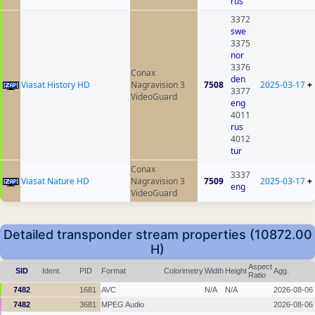
rus
3372
swe
3375
nor
3376
Conax
den
Viasat History HD
Nagravision 3
7508
2025-03-17
+
3377
VideoGuard
eng
4011
rus
4012
tur
Conax
3337
Viasat Nature HD
Nagravision 3
7509
2025-03-17
+
eng
VideoGuard
Detailed transponder stream properties (10872.00
H)
Aspect
SID
Ident.
PID
Format
Colorimetry
Width
Height
Agg.
Ratio
7482
1681
AVC
N/A
N/A
2026-08-06
7482
3681
MPEG Audio
2026-08-06