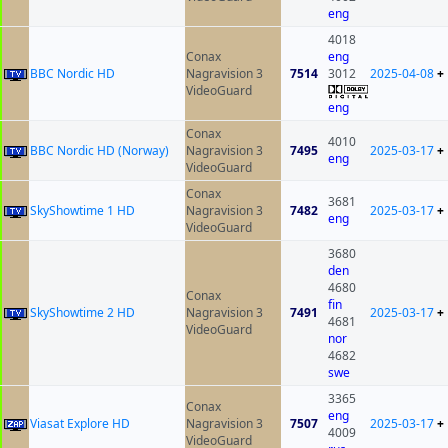
eng
4018
Conax
eng
BBC Nordic HD
Nagravision 3
7514
3012
2025-04-08
+
VideoGuard
eng
Conax
4010
BBC Nordic HD (Norway)
Nagravision 3
7495
2025-03-17
+
eng
VideoGuard
Conax
3681
SkyShowtime 1 HD
Nagravision 3
7482
2025-03-17
+
eng
VideoGuard
3680
den
4680
Conax
fin
SkyShowtime 2 HD
Nagravision 3
7491
2025-03-17
+
4681
VideoGuard
nor
4682
swe
3365
Conax
eng
Viasat Explore HD
Nagravision 3
7507
2025-03-17
+
4009
VideoGuard