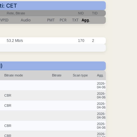
ti: CET
Rete, Bitrate
NID
TID
VPID
Audio
PMT
PCR
TXT
Agg.
53.2 Mb/s
170
2
)
Bitrate mode
Bitrate
Scan type
Agg.
2026-
04-06
2026-
CBR
04-06
2026-
CBR
04-06
2026-
04-06
2026-
CBR
04-06
2026-
CBR