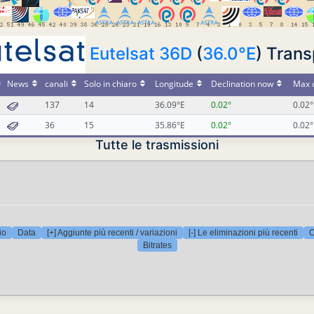
Eutelsat 36D
(
36.0°E
) Tran
News
canali
Solo in chiaro
Longitude
Declination now
Max d
137
14
36.09°E
0.02°
0.02°
36
15
35.86°E
0.02°
0.02°
Tutte le trasmissioni
io
Data
[+] Aggiunte più recenti / variazioni
[-] Le eliminazioni più recenti
C
Bitrates