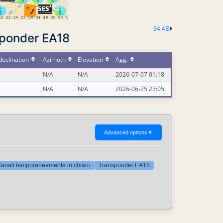
34.4E
sponder EA18
eclination
Azimuth
Elevation
Agg.
N/A
N/A
2026-07-07 01:18
N/A
N/A
2026-06-25 23:05
Advanced options
▼
anali temporaneamente in chiaro
Transponder EA18