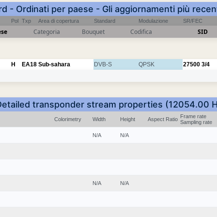
rd - Ordinati per paese - Gli aggiornamenti più recen
Pol
Txp
Area di copertura
Standard
Modulazione
SR/FEC
ese
Categoria
Bouquet
Codifica
SID
H
EA18
Sub-sahara
DVB-S
QPSK
27500
3/4
Detailed transponder stream properties (12054.00 H
Frame rate
Colorimetry
Width
Height
Aspect Ratio
Sampling rate
N/A
N/A
N/A
N/A