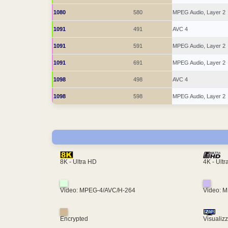
1080
580
MPEG Audio, Layer 2
1091
491
AVC 4
1091
591
MPEG Audio, Layer 2
1091
691
MPEG Audio, Layer 2
1098
498
AVC 4
1098
598
MPEG Audio, Layer 2
4K - Ult
8K - Ultra HD
Video: MPEG-4/AVC/H-264
Video: 
Encrypted
Visualiz