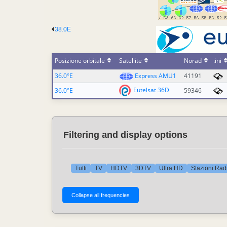
38.0E
Posizione orbitale
Satellite
Norad
.ini
36.0°E
Express AMU1
41191
Eutelsat 36D
36.0°E
59346
Filtering and display options
Tutti
TV
HDTV
3DTV
Ultra HD
Stazioni Rad