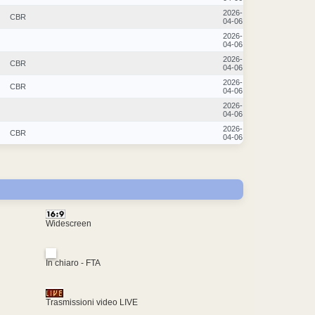
2026-
CBR
04-06
2026-
04-06
2026-
CBR
04-06
2026-
CBR
04-06
2026-
04-06
2026-
CBR
04-06
Widescreen
In chiaro - FTA
Trasmissioni video LIVE