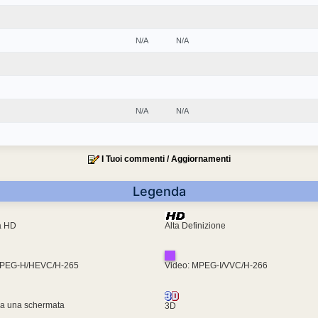
N/A
N/A
N/A
N/A
I Tuoi commenti / Aggiornamenti
Legenda
ra HD
Alta Definizione
MPEG-H/HEVC/H-265
Video: MPEG-I/VVC/H-266
za una schermata
3D