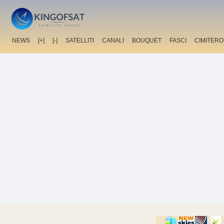
NEWS
[+]
[-]
SATELLITI
CANALI
BOUQUET
FASCI
CIMITERO