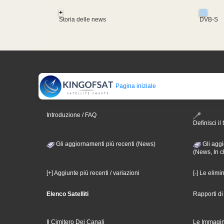
+
Storia delle news
DVB-S
Pagina iniziale
Introduzione / FAQ
Definisci il 
Gli aggiornamenti più recenti (News)
Gli aggi
(News, In c
[+] Aggiunte più recenti / variazioni
[-] Le elimi
Elenco Satelliti
Rapporti d
Il Cimitero Dei Canali
Le Immagin