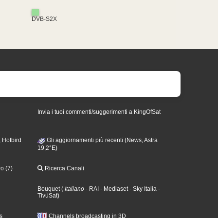
DVB-S2X
Invia i tuoi commenti/suggerimenti a KingOfSat
 Hotbird
Gli aggiornamenti più recenti (News, Astra
19,2°E)
o (7)
Ricerca Canali
Bouquet
(
Italiano
- RAI
- Mediaset
- Sky Italia
-
TivùSat
)
s
Channels broadcasting in 3D