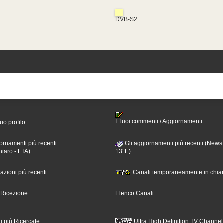
DVB-S2
I Tuoi commenti / Aggiornamenti
tuo profilo
ornamenti più recenti
Gli aggiornamenti più recenti (News,
hiaro - FTA)
13°E)
nazioni più recenti
Canali temporaneamente in chiar
i Ricezione
Elenco Canali
i più Ricercate
Ultra High Definition TV Channel