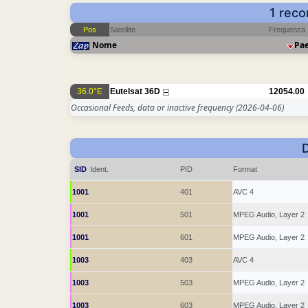
1 reco
Pos
Satellite
Frequenza
Nome
Pa
36.0°E
Eutelsat 36D
12054.00
Occasional Feeds, data or inactive frequency
(2026-04-06)
SID
Ident.
PID
Format
1001
401
AVC 4
1001
501
MPEG Audio, Layer 2
1001
601
MPEG Audio, Layer 2
1003
403
AVC 4
1003
503
MPEG Audio, Layer 2
1003
603
MPEG Audio, Layer 2