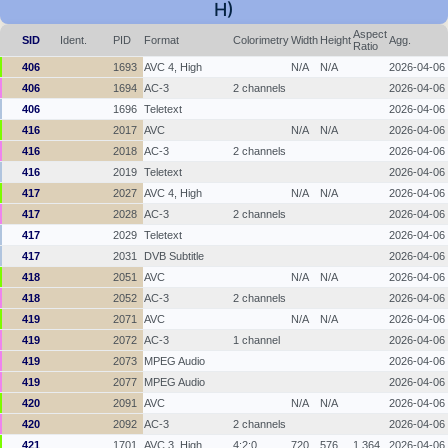
H)
Aspect
SID
Ident.
PID
Format
Colorimetry
Width
Height
Agg.
Ratio
406
1693
AVC 4, High
N/A
N/A
2026-04-06
406
1694
AC-3
2 channels
2026-04-06
406
1696
Teletext
2026-04-06
416
2017
AVC
N/A
N/A
2026-04-06
416
2018
AC-3
2 channels
2026-04-06
416
2019
Teletext
2026-04-06
417
2027
AVC 4, High
N/A
N/A
2026-04-06
417
2028
AC-3
2 channels
2026-04-06
417
2029
Teletext
2026-04-06
417
2031
DVB Subtitle
2026-04-06
418
2051
AVC
N/A
N/A
2026-04-06
418
2052
AC-3
2 channels
2026-04-06
419
2071
AVC
N/A
N/A
2026-04-06
419
2072
AC-3
1 channel
2026-04-06
419
2073
MPEG Audio
2026-04-06
419
2077
MPEG Audio
2026-04-06
420
2091
AVC
N/A
N/A
2026-04-06
420
2092
AC-3
2 channels
2026-04-06
421
1701
AVC 3, High
4:2:0
720
576
1.364
2026-04-06