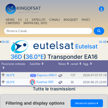
NEWS
[+]
[-]
SATELLITI
CANALI
BOUQUET
FASCI
CIMITERO
MAPPA DEL SITO
38.0E
34.4E
Eutelsat
36D
(
36.0°E
) Transponder EA16
Posizione orbitale
Satellite
News
canali
Agg.
36.0°E
Express AMU1
137
2026-07-07 01:18
Eutelsat 36D
36.0°E
36
2026-06-25 23:05
Tutte le trasmissioni
Filtering and display options
Advanced options
▼