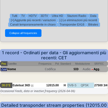
Tutti
TV
HDTV
3DTV
Ultra HD
Stazioni Radio
Data
[+] Aggiunte più recenti / variazioni
[-] Le eliminazioni più recenti
Canali temporaneamente in chiaro
Transponder EA16
Bitrates
1 record - Ordinati per data - Gli aggiornamenti più
recenti: CET
Pos
Satellite
Frequenza
Pol
Standard
Modulazione
SR/FEC
Nome
Codifica
SID
Audio
Agg.
36.0°E
Eutelsat 36D
12015.00
H
DVB-S
QPSK
27500
3/4
Occasional Feeds, data or inactive frequency
(2026-04-06)
Detailed transponder stream properties (12015.00