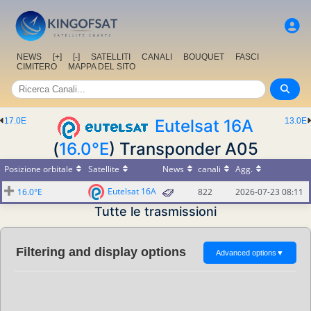
NEWS
[+]
[-]
SATELLITI
CANALI
BOUQUET
FASCI
CIMITERO
MAPPA DEL SITO
17.0E
Eutelsat 16A
13.0E
(
16.0°E
) Transponder A05
Posizione orbitale
Satellite
News
canali
Agg.
Eutelsat 16A
16.0°E
822
2026-07-23 08:11
Tutte le trasmissioni
Filtering and display options
Advanced options
▼