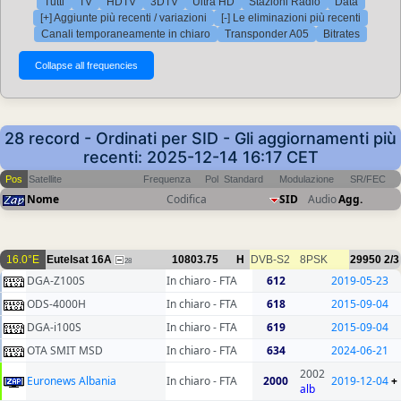
Tutti
TV
HDTV
3DTV
Ultra HD
Stazioni Radio
Data
[+] Aggiunte più recenti / variazioni
[-] Le eliminazioni più recenti
Canali temporaneamente in chiaro
Transponder A05
Bitrates
28 record - Ordinati per SID - Gli aggiornamenti più
recenti: 2025-12-14 16:17 CET
Pos
Satellite
Frequenza
Pol
Standard
Modulazione
SR/FEC
Nome
Codifica
SID
Audio
Agg.
16.0°E
Eutelsat 16A
10803.75
H
DVB-S2
8PSK
29950
2/3
28
DGA-Z100S
In chiaro - FTA
612
2019-05-23
ODS-4000H
In chiaro - FTA
618
2015-09-04
DGA-i100S
In chiaro - FTA
619
2015-09-04
OTA SMIT MSD
In chiaro - FTA
634
2024-06-21
2002
Euronews Albania
In chiaro - FTA
2000
2019-12-04
+
alb