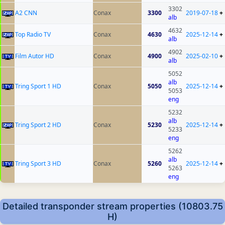
3302
A2 CNN
Conax
3300
2019-07-18
+
alb
4632
Top Radio TV
Conax
4630
2025-12-14
+
alb
4902
Film Autor HD
Conax
4900
2025-02-10
+
alb
5052
alb
Tring Sport 1 HD
Conax
5050
2025-12-14
+
5053
eng
5232
alb
Tring Sport 2 HD
Conax
5230
2025-12-14
+
5233
eng
5262
alb
Tring Sport 3 HD
Conax
5260
2025-12-14
+
5263
eng
Detailed transponder stream properties (10803.75
H)