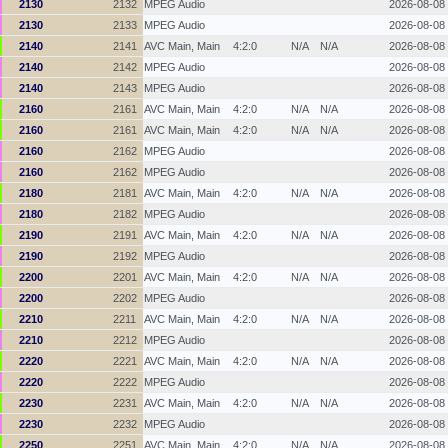
2130
2132
MPEG Audio
2026-08-08
2130
2133
MPEG Audio
2026-08-08
2140
2141
AVC Main, Main
4:2:0
N/A
N/A
2026-08-08
2140
2142
MPEG Audio
2026-08-08
2140
2143
MPEG Audio
2026-08-08
2160
2161
AVC Main, Main
4:2:0
N/A
N/A
2026-08-08
2160
2161
AVC Main, Main
4:2:0
N/A
N/A
2026-08-08
2160
2162
MPEG Audio
2026-08-08
2160
2162
MPEG Audio
2026-08-08
2180
2181
AVC Main, Main
4:2:0
N/A
N/A
2026-08-08
2180
2182
MPEG Audio
2026-08-08
2190
2191
AVC Main, Main
4:2:0
N/A
N/A
2026-08-08
2190
2192
MPEG Audio
2026-08-08
2200
2201
AVC Main, Main
4:2:0
N/A
N/A
2026-08-08
2200
2202
MPEG Audio
2026-08-08
2210
2211
AVC Main, Main
4:2:0
N/A
N/A
2026-08-08
2210
2212
MPEG Audio
2026-08-08
2220
2221
AVC Main, Main
4:2:0
N/A
N/A
2026-08-08
2220
2222
MPEG Audio
2026-08-08
2230
2231
AVC Main, Main
4:2:0
N/A
N/A
2026-08-08
2230
2232
MPEG Audio
2026-08-08
2250
2251
AVC Main, Main
4:2:0
N/A
N/A
2026-08-08