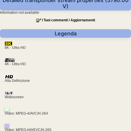
Detailed transponder stream properties (3790.00
V)
Information not available
I Tuoi commenti / Aggiornamenti
Legenda
8K - Ultra HD
4K - Ultra HD
Alta Definizione
Widescreen
Video: MPEG-4/AVC/H-264
Video: MPEG-H/HEVC/H-265