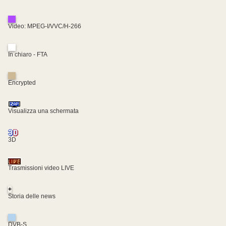
Video: MPEG-I/VVC/H-266
In chiaro - FTA
Encrypted
Visualizza una schermata
3D
Trasmissioni video LIVE
+
Storia delle news
DVB-S