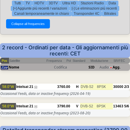
Tutti
TV
HDTV
3DTV
Ultra HD
Stazioni Radio
Data
[+] Aggiunte più recenti / variazioni
[-] Le eliminazioni più recenti
Canali temporaneamente in chiaro
Transponder 4C
Bitrates
2 record - Ordinati per data - Gli aggiornamenti più
recenti: CET
Pos
Satellite
Frequenza
Pol
Standard
Modulazione
SR/FEC
Nome
Codifica
SID
Audio
Agg.
58.0°W
Intelsat 21
3760.00
H
DVB-S2
8PSK
30000
2/3
Occasional Feeds, data or inactive frequency
(2026-04-19)
58.0°W
Intelsat 21
3790.00
V
DVB-S2
8PSK
13463
5/6
Occasional Feeds, data or inactive frequency
(2023-08-20)