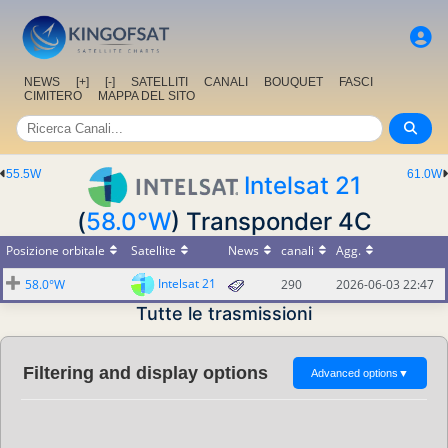
NEWS
[+]
[-]
SATELLITI
CANALI
BOUQUET
FASCI
CIMITERO
MAPPA DEL SITO
55.5W
61.0W
Intelsat 21
(
58.0°W
) Transponder 4C
Posizione orbitale
Satellite
News
canali
Agg.
Intelsat 21
58.0°W
290
2026-06-03 22:47
Tutte le trasmissioni
Filtering and display options
Advanced options
▼