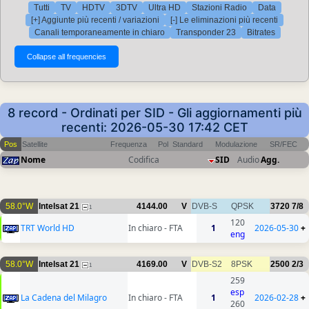
Tutti
TV
HDTV
3DTV
Ultra HD
Stazioni Radio
Data
[+] Aggiunte più recenti / variazioni
[-] Le eliminazioni più recenti
Canali temporaneamente in chiaro
Transponder 23
Bitrates
8 record - Ordinati per SID - Gli aggiornamenti più
recenti: 2026-05-30 17:42 CET
Pos
Satellite
Frequenza
Pol
Standard
Modulazione
SR/FEC
Nome
Codifica
SID
Audio
Agg.
58.0°W
Intelsat 21
4144.00
V
DVB-S
QPSK
3720
7/8
1
120
TRT World HD
In chiaro - FTA
1
2026-05-30
+
eng
58.0°W
Intelsat 21
4169.00
V
DVB-S2
8PSK
2500
2/3
1
259
esp
La Cadena del Milagro
In chiaro - FTA
1
2026-02-28
+
260