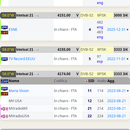
eng
58.0°W
Intelsat 21
4151.00
V
DVB-S2
8PSK
3000
3/4
1
482
eng
ESNE
In chiaro - FTA
4
2025-12-31
+
483
eng
58.0°W
Intelsat 21
4155.00
V
DVB-S2
8PSK
3333
3/4
1
97
TV Record EEUU
In chiaro - FTA
5
2022-11-01
+
esp
58.0°W
Intelsat 21
4174.00
V
DVB-S2
8PSK
3333
3/4
4
Nome
Codifica
SID
Audio
Agg.
Maria Vision
In chiaro - FTA
11
114
2023-08-21
+
MV USA
In chiaro - FTA
12
124
2023-08-21
MVradioMX
In chiaro - FTA
21
214
2023-08-21
MVradioUSA
In chiaro - FTA
22
224
2023-08-21