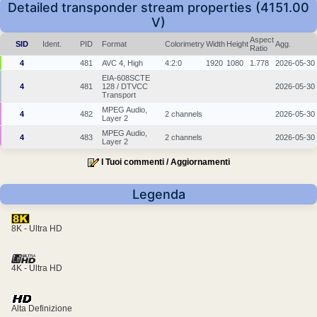
Detailed transponder stream properties (4151.00
V)
Aspect
SID
Ident.
PID
Format
Colorimetry
Width
Height
Agg.
Ratio
4
481
AVC 4, High
4:2:0
1920
1080
1.778
2026-05-30
EIA-608SCTE
4
481
128 / DTVCC
2026-05-30
Transport
MPEG Audio,
4
482
2 channels
2026-05-30
Layer 2
MPEG Audio,
4
483
2 channels
2026-05-30
Layer 2
I Tuoi commenti / Aggiornamenti
Legenda
8K - Ultra HD
4K - Ultra HD
Alta Definizione