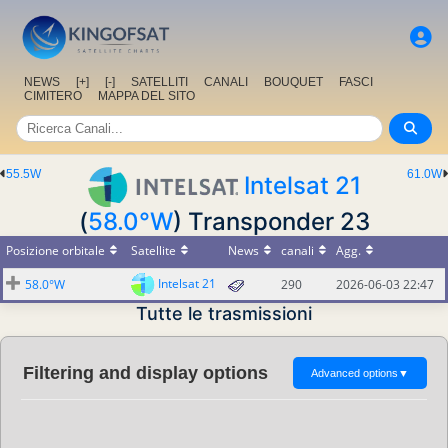
NEWS
[+]
[-]
SATELLITI
CANALI
BOUQUET
FASCI
CIMITERO
MAPPA DEL SITO
55.5W
61.0W
Intelsat 21
(
58.0°W
) Transponder 23
Posizione orbitale
Satellite
News
canali
Agg.
Intelsat 21
58.0°W
290
2026-06-03 22:47
Tutte le trasmissioni
Filtering and display options
Advanced options
▼