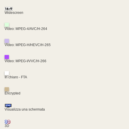
Widescreen
Video: MPEG-4/AVC/H-264
Video: MPEG-H/HEVC/H-265
Video: MPEG-I/VVC/H-266
In chiaro - FTA
Encrypted
Visualizza una schermata
3D