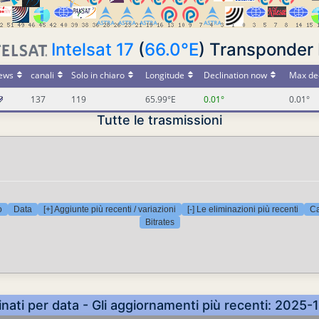
Intelsat 17
(
66.0°E
) Transponde
ews
canali
Solo in chiaro
Longitude
Declination now
Max dec
137
119
65.99°E
0.01°
0.01°
Tutte le trasmissioni
o
Data
[+] Aggiunte più recenti / variazioni
[-] Le eliminazioni più recenti
Ca
Bitrates
inati per data - Gli aggiornamenti più recenti: 2025