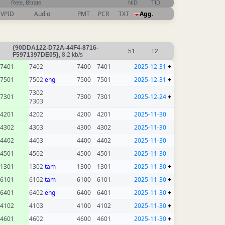
Rete, Bitrate
NID
TID
VPID
Audio
PMT
PCR
TXT
Agg.
{90DDA122-D72A-44F4-8716-
51
12
F5971397DE05}
, 8.2 kb/s
7401
7402
7400
7401
2025-12-31
+
7501
7502
eng
7500
7501
2025-12-31
+
7302
7301
7300
7301
2025-12-24
+
7303
4201
4202
4200
4201
2025-11-30
4302
4303
4300
4302
2025-11-30
4402
4403
4400
4402
2025-11-30
4501
4502
4500
4501
2025-11-30
1301
1302
tam
1300
1301
2025-11-30
+
6101
6102
tam
6100
6101
2025-11-30
+
6401
6402
eng
6400
6401
2025-11-30
+
4102
4103
4100
4102
2025-11-30
+
4601
4602
4600
4601
2025-11-30
+