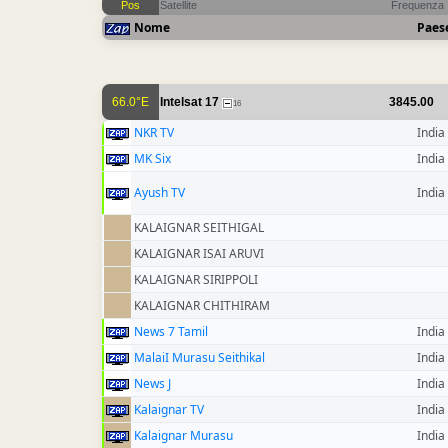
Pos
Satellite
Frequenza
Nome
Paes
66.0°E
Intelsat 17
3845.00
16
NKR TV
India
MK Six
India
Ayush TV
India
KALAIGNAR SEITHIGAL
KALAIGNAR ISAI ARUVI
KALAIGNAR SIRIPPOLI
KALAIGNAR CHITHIRAM
News 7 Tamil
India
MalaiI Murasu Seithikal
India
News J
India
Kalaignar TV
India
Kalaignar Murasu
India