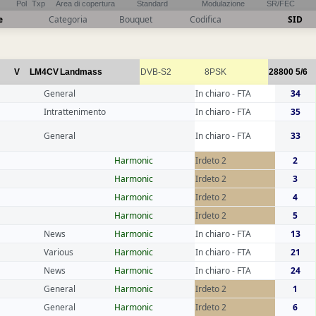
Pol
Txp
Area di copertura
Standard
Modulazione
SR/FEC
e
Categoria
Bouquet
Codifica
SID
V
LM4CV
Landmass
DVB-S2
8PSK
28800
5/6
General
In chiaro - FTA
34
Intrattenimento
In chiaro - FTA
35
General
In chiaro - FTA
33
Harmonic
Irdeto 2
2
Harmonic
Irdeto 2
3
Harmonic
Irdeto 2
4
Harmonic
Irdeto 2
5
News
Harmonic
In chiaro - FTA
13
Various
Harmonic
In chiaro - FTA
21
News
Harmonic
In chiaro - FTA
24
General
Harmonic
Irdeto 2
1
General
Harmonic
Irdeto 2
6