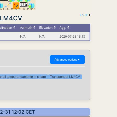
65.0E
r LM4CV
lination
Azimuth
Elevation
Agg.
N/A
N/A
2026-07-28 13:15
Advanced options
▼
nali temporaneamente in chiaro
Transponder LM4CV
-12-31 12:02 CET