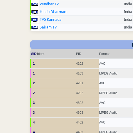
Vendhar TV
India
Hindu Dharmam
India
TV5 Kannada
India
Sairam TV
India
SID
Ident.
PID
Format
1
4102
AVC
1
4103
MPEG Audio
2
4201
AVC
2
4202
MPEG Audio
3
4302
AVC
3
4303
MPEG Audio
4
4402
AVC
4
4403
MPEG Audio