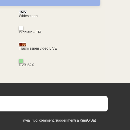
Widescreen
In chiaro - FTA
Trasmissioni video LIVE
DVB-S2X
Invia i tuoi commenti/suggerimenti a KingOfSat