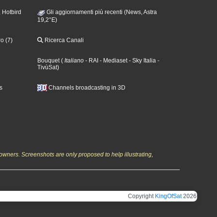
 Hotbird
Gli aggiornamenti più recenti (News, Astra
19,2°E)
o (7)
Ricerca Canali
Bouquet
(
Italiano
- RAI
- Mediaset
- Sky Italia
-
TivùSat
)
s
Channels broadcasting in 3D
owners. Screenshots are only proposed to help illustrating,
Copyright
KingOfSat
2026