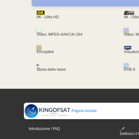
4K - Ult
8K - Ultra HD
Video: MPEG-4/AVC/H-264
Video: 
Encrypted
Visualiz
+
Storia delle news
DVB-S
Pagina iniziale
Introduzione / FAQ
Definisci il 