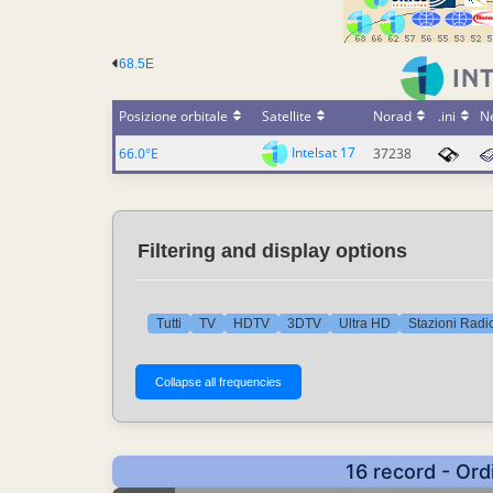
68.5E
Posizione orbitale
Satellite
Norad
.ini
N
Intelsat 17
66.0°E
37238
Filtering and display options
Tutti
TV
HDTV
3DTV
Ultra HD
Stazioni Radi
16 record - Ord