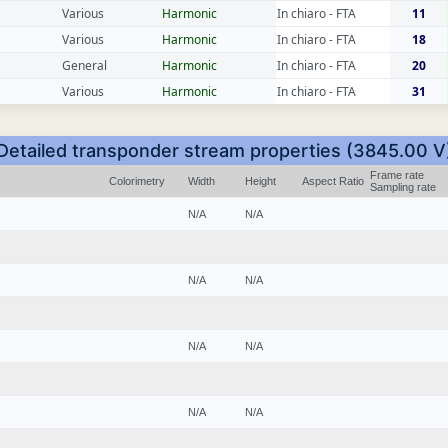
Various
Harmonic
In chiaro - FTA
11
Various
Harmonic
In chiaro - FTA
18
General
Harmonic
In chiaro - FTA
20
Various
Harmonic
In chiaro - FTA
31
Detailed transponder stream properties (3845.00 V
Frame rate
Colorimetry
Width
Height
Aspect Ratio
Sampling rate
N/A
N/A
N/A
N/A
N/A
N/A
N/A
N/A