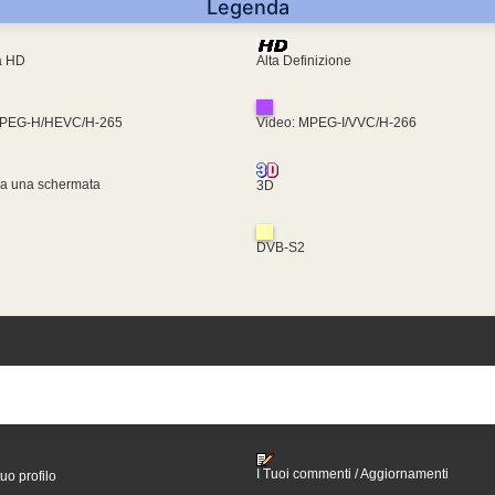
Legenda
ra HD
Alta Definizione
MPEG-H/HEVC/H-265
Video: MPEG-I/VVC/H-266
za una schermata
3D
DVB-S2
I Tuoi commenti / Aggiornamenti
tuo profilo