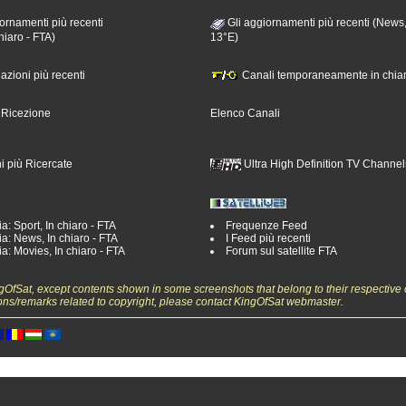
ornamenti più recenti
Gli aggiornamenti più recenti (News,
hiaro - FTA)
13°E)
nazioni più recenti
Canali temporaneamente in chiar
i Ricezione
Elenco Canali
i più Ricercate
Ultra High Definition TV Channel
a: Sport, In chiaro - FTA
Frequenze Feed
a: News, In chiaro - FTA
I Feed più recenti
a: Movies, In chiaro - FTA
Forum sul satellite FTA
ngOfSat, except contents shown in some screenshots that belong to their respective 
ons/remarks related to copyright, please contact KingOfSat webmaster.