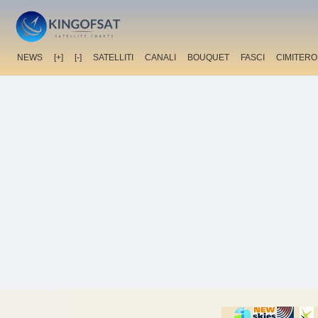
NEWS
[+]
[-]
SATELLITI
CANALI
BOUQUET
FASCI
CIMITERO