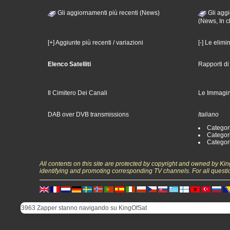
Gli aggiornamenti più recenti (News)
Gli aggi
(News, In c
[+] Aggiunte più recenti / variazioni
[-] Le elimi
Elenco Satelliti
Rapporti d
Il Cimitero Dei Canali
Le Immagin
DAB over DVB transmissions
Italiano
Categori
Categori
Categori
All contents on this site are protected by copyright and owned by Ki
identifying and promoting corresponding TV channels. For all questi
3963 Zapper stanno navigando su KingOfSat