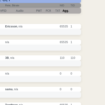
Rete, Bitrate
NID
TID
VPID
Audio
PMT
PCR
TXT
Agg.
Ericsson
, n/a
65535
1
n/a
65535
1
3B
, n/a
110
110
n/a
0
0
sama
, n/a
0
0
Tandberg
, n/a
65535
1