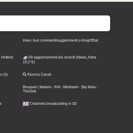
Invia i tuoi commenti/suggerimenti a KingOfSat
 Hotbird
Gli aggiornamenti più recenti (News, Astra
19,2°E)
o (5)
Ricerca Canali
Bouquet
(
Italiano
- RAI
- Mediaset
- Sky Italia
-
TivùSat
)
s
Channels broadcasting in 3D