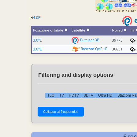
4.0E
Posizione orbitale
Satellite
Norad
.ini
Eutelsat 3B
3.0°E
39773
Rascom QAF 1R
3.0°E
36831
Filtering and display options
Tutti
TV
HDTV
3DTV
Ultra HD
Stazioni Ra
6 rec