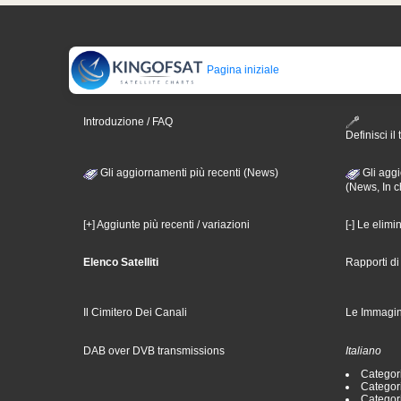
Pagina iniziale
Introduzione / FAQ
Definisci il 
Gli aggiornamenti più recenti (News)
Gli aggi
(News, In c
[+] Aggiunte più recenti / variazioni
[-] Le elimi
Elenco Satelliti
Rapporti d
Il Cimitero Dei Canali
Le Immagin
DAB over DVB transmissions
Italiano
Categori
Categori
Categori