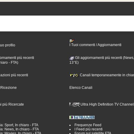
I Tuoi commenti / Aggiornamenti
tuo profilo
ornamenti più recenti
Gli aggiornamenti più recenti (News,
hiaro - FTA)
13°E)
nazioni più recenti
Canali temporaneamente in chiar
i Ricezione
Elenco Canali
i più Ricercate
Ultra High Definition TV Channel
a: Sport, In chiaro - FTA
Frequenze Feed
a: News, In chiaro - FTA
I Feed più recenti
a: Movies, In chiaro - FTA
Forum sul satellite FTA