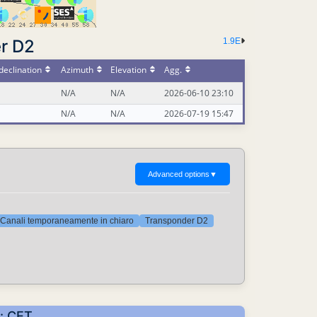
r D2
1.9E
declination
Azimuth
Elevation
Agg.
N/A
N/A
2026-06-10 23:10
N/A
N/A
2026-07-19 15:47
Advanced options
▼
Canali temporaneamente in chiaro
Transponder D2
i: CET