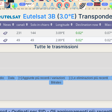
Eutelsat 3B
(
3.0°E
) Transponde
News
canali
Solo in chiaro
Longitude
Declination now
Max 
231
144
3.09°E
0.02°
0.07°
49
49
2.89°E
0.02°
0.02°
Tutte le trasmissioni
dio
Data
[+] Aggiunte più recenti / variazioni
[-] Le eliminazioni più recenti
Bitrates
ord - Ordinati per SID - Gli aggiornamenti più recent