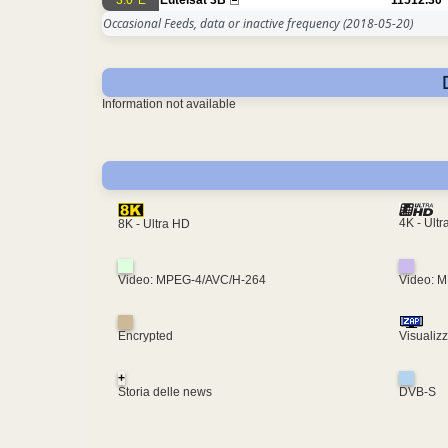
Occasional Feeds, data or inactive frequency
(2018-05-20)
Information not available
4K - Ult
8K - Ultra HD
Video: MPEG-4/AVC/H-264
Video: 
Encrypted
Visualiz
+
Storia delle news
DVB-S