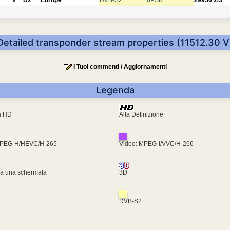
Detailed transponder stream properties (11512.30 V
I Tuoi commenti / Aggiornamenti
Legenda
ra HD
Alta Definizione
MPEG-H/HEVC/H-265
Video: MPEG-I/VVC/H-266
za una schermata
3D
DVB-S2