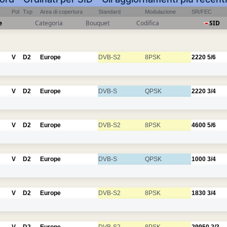
Pol
Txp
Area di copertura
Standard
Modulazione
SR/FEC
e
Categoria
Bouquet
Codifica
SID
V
D2
Europe
DVB-S2
8PSK
2220
5/6
V
D2
Europe
DVB-S
QPSK
2220
3/4
V
D2
Europe
DVB-S2
8PSK
4600
5/6
V
D2
Europe
DVB-S
QPSK
1000
3/4
V
D2
Europe
DVB-S2
8PSK
1830
3/4
V
D2
Europe
DVB-S2
8PSK
29950
2/3