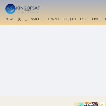
NEWS
[+]
[-]
SATELLITI
CANALI
BOUQUET
FASCI
CIMITERO