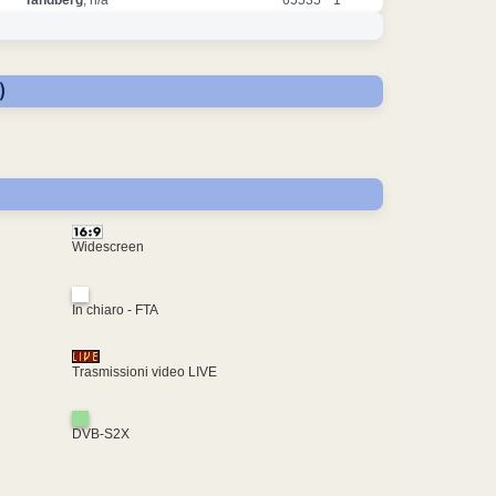
)
Widescreen
In chiaro - FTA
Trasmissioni video LIVE
DVB-S2X