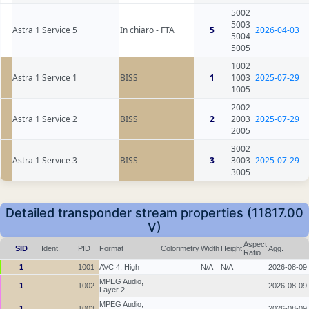
5002
5003
Astra 1 Service 5
In chiaro - FTA
5
2026-04-03
5004
5005
1002
Astra 1 Service 1
BISS
1
1003
2025-07-29
1005
2002
Astra 1 Service 2
BISS
2
2003
2025-07-29
2005
3002
Astra 1 Service 3
BISS
3
3003
2025-07-29
3005
Detailed transponder stream properties (11817.00
V)
Aspect
SID
Ident.
PID
Format
Colorimetry
Width
Height
Agg.
Ratio
1
1001
AVC 4, High
N/A
N/A
2026-08-09
MPEG Audio,
1
1002
2026-08-09
Layer 2
MPEG Audio,
1
1003
2026-08-09