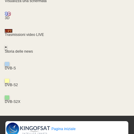
Visualizza una schermata
3D
Trasmissioni video LIVE
+
Storia delle news
DVB-S
DVB-S2
DVB-S2X
Pagina iniziale