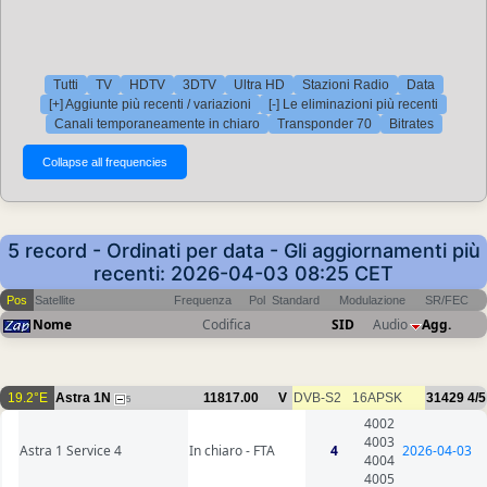
Tutti
TV
HDTV
3DTV
Ultra HD
Stazioni Radio
Data
[+] Aggiunte più recenti / variazioni
[-] Le eliminazioni più recenti
Canali temporaneamente in chiaro
Transponder 70
Bitrates
5 record - Ordinati per data - Gli aggiornamenti più
recenti: 2026-04-03 08:25 CET
Pos
Satellite
Frequenza
Pol
Standard
Modulazione
SR/FEC
Nome
Codifica
SID
Audio
Agg.
19.2°E
Astra 1N
11817.00
V
DVB-S2
16APSK
31429
4/5
5
4002
4003
Astra 1 Service 4
In chiaro - FTA
4
2026-04-03
4004
4005