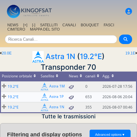
NEWS
[+]
[-]
SATELLITI
CANALI
BOUQUET
FASCI
CIMITERO
MAPPA DEL SITO
20.0E
19.1E
Astra 1N
(
19.2°E
)
Transponder 70
Posizione orbitale
Satellite
News
canali
Agg.
Astra 1M
19.2°E
0
2026-07-28 17:56
Astra 1P
19.2°E
653
2026-08-06 20:04
Astra 1N
19.2°E
355
2026-08-07 00:46
Tutte le trasmissioni
Filtering and display options
Advanced options
▼