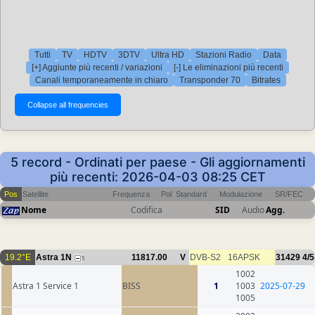
Tutti
TV
HDTV
3DTV
Ultra HD
Stazioni Radio
Data
[+] Aggiunte più recenti / variazioni
[-] Le eliminazioni più recenti
Canali temporaneamente in chiaro
Transponder 70
Bitrates
5 record - Ordinati per paese - Gli aggiornamenti
più recenti: 2026-04-03 08:25 CET
Pos
Satellite
Frequenza
Pol
Standard
Modulazione
SR/FEC
Nome
Codifica
SID
Audio
Agg.
19.2°E
Astra 1N
11817.00
V
DVB-S2
16APSK
31429
4/5
5
1002
Astra 1 Service 1
BISS
1
1003
2025-07-29
1005