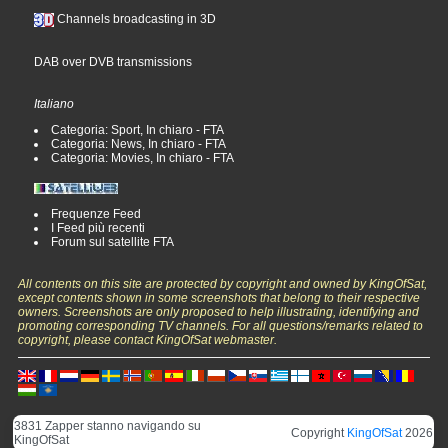
Channels broadcasting in 3D
DAB over DVB transmissions
Italiano
Categoria: Sport, In chiaro - FTA
Categoria: News, In chiaro - FTA
Categoria: Movies, In chiaro - FTA
Frequenze Feed
I Feed più recenti
Forum sul satellite FTA
All contents on this site are protected by copyright and owned by KingOfSat,
except contents shown in some screenshots that belong to their respective
owners. Screenshots are only proposed to help illustrating, identifying and
promoting corresponding TV channels. For all questions/remarks related to
copyright, please contact KingOfSat webmaster.
3831 Zapper stanno navigando su
Copyright
KingOfSat
2026
KingOfSat