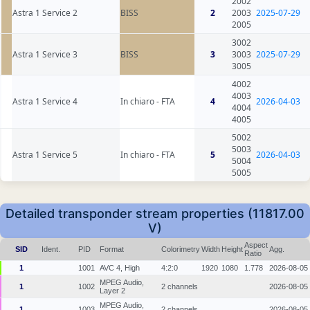
2002
Astra 1 Service 2
BISS
2
2003
2025-07-29
2005
3002
Astra 1 Service 3
BISS
3
3003
2025-07-29
3005
4002
4003
Astra 1 Service 4
In chiaro - FTA
4
2026-04-03
4004
4005
5002
5003
Astra 1 Service 5
In chiaro - FTA
5
2026-04-03
5004
5005
Detailed transponder stream properties (11817.00
V)
Aspect
SID
Ident.
PID
Format
Colorimetry
Width
Height
Agg.
Ratio
1
1001
AVC 4, High
4:2:0
1920
1080
1.778
2026-08-05
MPEG Audio,
1
1002
2 channels
2026-08-05
Layer 2
MPEG Audio,
1
1003
2 channels
2026-08-05