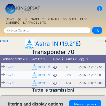
NEWS
[+]
[-]
SATELLITI
CANALI
BOUQUET
FASCI
CIMITERO
MAPPA DEL SITO
20.0E
19.1E
Astra 1N
(
19.2°E
)
Transponder 70
Posizione orbitale
Satellite
News
canali
Agg.
Astra 1M
19.2°E
0
2026-07-28 17:56
Astra 1N
19.2°E
355
2026-07-28 18:03
Astra 1P
19.2°E
654
2026-08-05 16:06
Tutte le trasmissioni
Filtering and display options
Advanced options
▼