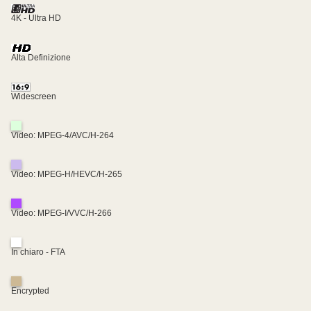
4K - Ultra HD
Alta Definizione
Widescreen
Video: MPEG-4/AVC/H-264
Video: MPEG-H/HEVC/H-265
Video: MPEG-I/VVC/H-266
In chiaro - FTA
Encrypted