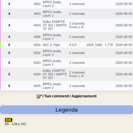
MPEG Audio,
4
4002
2 channels
2026-08-05
Layer 2
MPEG Audio,
4
4003
2 channels
2026-08-05
Layer 2
Dolby ESMPTE
2 channels
4
4004
ST 302 / SMPTE
2026-08-05
Front: L R
ST 337
MPEG Audio,
4
4005
2 channels
2026-08-05
Layer 2
5
5001
AVC 4, High
4:2:0
1920
1080
1.778
2026-08-05
MPEG Audio,
5
5002
2 channels
2026-08-05
Layer 2
MPEG Audio,
5
5003
2 channels
2026-08-05
Layer 2
Dolby ESMPTE
2 channels
5
5004
ST 302 / SMPTE
2026-08-05
Front: L R
ST 337
MPEG Audio,
5
5005
2 channels
2026-08-05
Layer 2
I Tuoi commenti / Aggiornamenti
Legenda
8K - Ultra HD