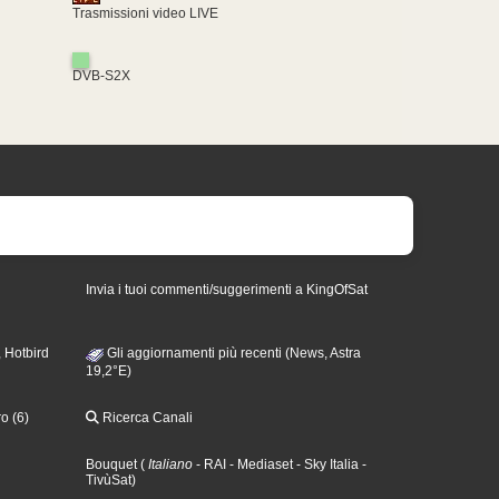
Trasmissioni video LIVE
DVB-S2X
Invia i tuoi commenti/suggerimenti a KingOfSat
 Hotbird
Gli aggiornamenti più recenti (News, Astra
19,2°E)
o (6)
Ricerca Canali
Bouquet
(
Italiano
- RAI
- Mediaset
- Sky Italia
-
TivùSat
)