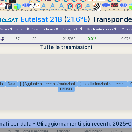
Eutelsat 21B
(
21.6°E
) Transpond
News
canali
Solo in chiaro
Longitude
Declination now
Max de
57
22
21.59°E
-0.01°
0.07°
Tutte le trasmissioni
io
Data
[+] Aggiunte più recenti / variazioni
[-] Le eliminazioni più recenti
C
Bitrates
inati per data - Gli aggiornamenti più recenti: 2025
Pol
Txp
Area di copertura
Standard
Modulazione
SR/FEC