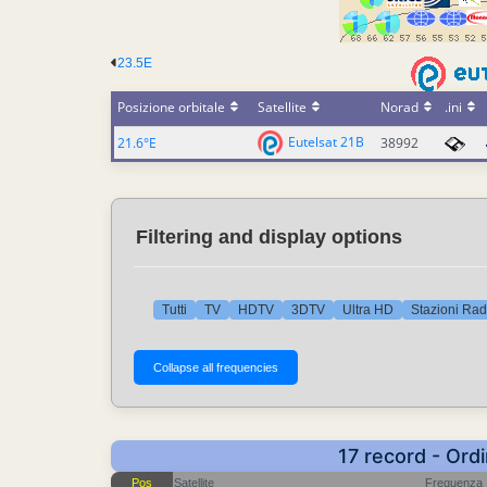
23.5E
Posizione orbitale
Satellite
Norad
.ini
Eutelsat 21B
21.6°E
38992
Filtering and display options
Tutti
TV
HDTV
3DTV
Ultra HD
Stazioni Rad
17 record - Ord
Pos
Satellite
Frequenza