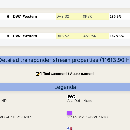
H
DW7
Western
DVB-S2
8PSK
180
5/6
H
DW7
Western
DVB-S2
32APSK
1625
3/4
Detailed transponder stream properties (11613.90 H
I Tuoi commenti / Aggiornamenti
Legenda
ra HD
Alta Definizione
MPEG-H/HEVC/H-265
Video: MPEG-I/VVC/H-266