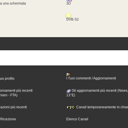
za una schermata
3D
DVB-S2
I Tuoi commenti / Aggiornamenti
tuo profilo
ornamenti più recenti
Gli aggiornamenti più recenti (News,
hiaro - FTA)
13°E)
nazioni più recenti
Canali temporaneamente in chiar
i Ricezione
Elenco Canali