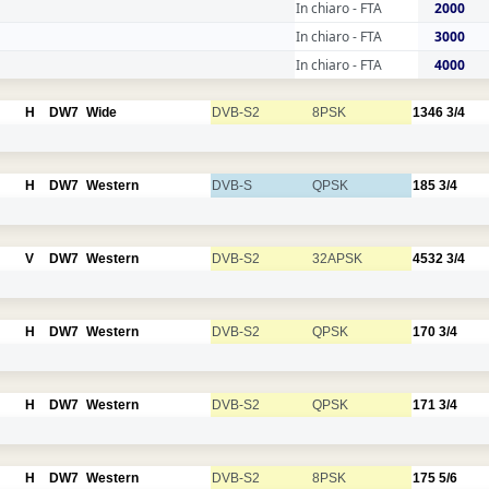
In chiaro - FTA
2000
In chiaro - FTA
3000
In chiaro - FTA
4000
H
DW7
Wide
DVB-S2
8PSK
1346
3/4
H
DW7
Western
DVB-S
QPSK
185
3/4
V
DW7
Western
DVB-S2
32APSK
4532
3/4
H
DW7
Western
DVB-S2
QPSK
170
3/4
H
DW7
Western
DVB-S2
QPSK
171
3/4
H
DW7
Western
DVB-S2
8PSK
175
5/6