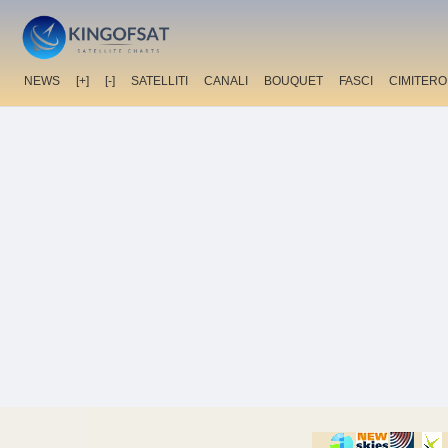
NEWS
[+]
[-]
SATELLITI
CANALI
BOUQUET
FASCI
CIMITERO