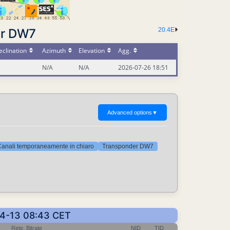
er DW7
20.4E
clination
Azimuth
Elevation
Agg.
N/A
N/A
2026-07-26 18:51
Advanced options
▼
anali temporaneamente in chiaro
Transponder DW7
-04-13 08:43 CET
Rete, Bitrate
NID
TID