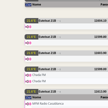
Nome
Paes
21.6°E
Eutelsat 21B
11604.10
1
21.6°E
Eutelsat 21B
11599.80
1
21.6°E
Eutelsat 21B
11603.90
1
21.6°E
Eutelsat 21B
11599.00
2
Chada FM
Chada FM
21.6°E
Eutelsat 21B
11613.90
4
Nome
Paes
MFM Radio Casablanca