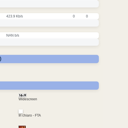
423.9 Kb/s
0
0
NAN b/s
)
Widescreen
In chiaro - FTA