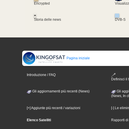
Encrypted
Visualiz
+
Storia delle news
DVB-S
Pagina iniziale
Introduzione / FAQ
Definisci il 
Gli aggiornamenti più recenti (News)
Gli aggi
(News, In c
[+] Aggiunte più recenti / variazioni
[-] Le elimi
Elenco Satelliti
Rapporti d