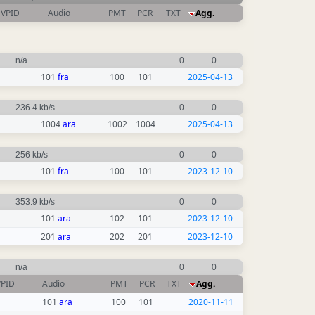
VPID
Audio
PMT
PCR
TXT
Agg.
n/a
0
0
101
fra
100
101
2025-04-13
236.4 kb/s
0
0
1004
ara
1002
1004
2025-04-13
256 kb/s
0
0
101
fra
100
101
2023-12-10
353.9 kb/s
0
0
101
ara
102
101
2023-12-10
201
ara
202
201
2023-12-10
n/a
0
0
VPID
Audio
PMT
PCR
TXT
Agg.
101
ara
100
101
2020-11-11