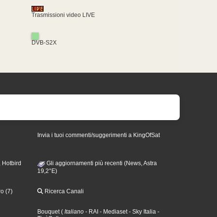
Trasmissioni video LIVE
DVB-S2X
Invia i tuoi commenti/suggerimenti a KingOfSat
 Hotbird
Gli aggiornamenti più recenti (News, Astra
19,2°E)
o (7)
Ricerca Canali
Bouquet
(
Italiano
- RAI
- Mediaset
- Sky Italia
-