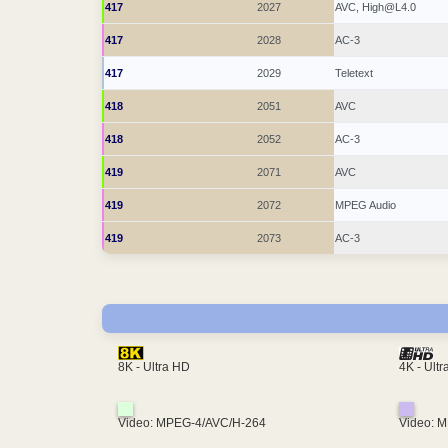
417
2027
AVC, High@L4.0
417
2028
AC-3
417
2029
Teletext
418
2051
AVC
418
2052
AC-3
419
2071
AVC
419
2072
MPEG Audio
419
2073
AC-3
4K - Ult
8K - Ultra HD
Video: MPEG-4/AVC/H-264
Video: 