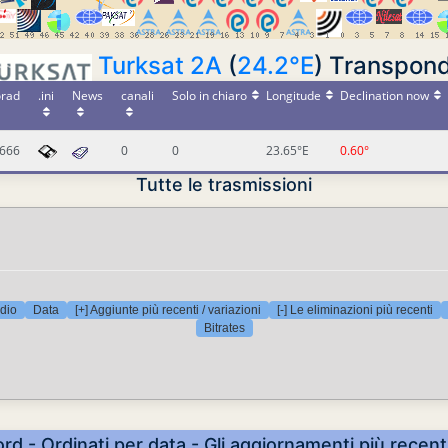
Turksat 2A
(
24.2°E
) Transpond
rad
.ini
News
canali
Solo in chiaro
Longitude
Declination now
666
0
0
23.65°E
0.60°
Tutte le trasmissioni
dio
Data
[+] Aggiunte più recenti / variazioni
[-] Le eliminazioni più recenti
Bitrates
ord - Ordinati per data - Gli aggiornamenti più recent