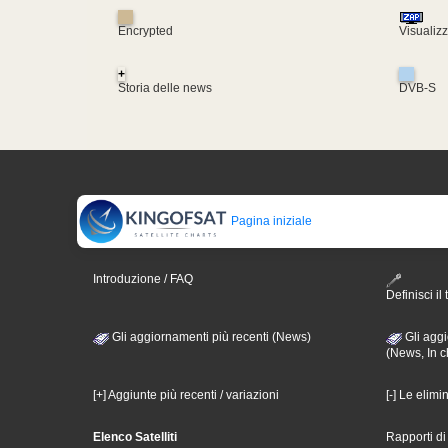
Encrypted
Visualiz
+
Storia delle news
DVB-S
Pagina iniziale
Introduzione / FAQ
Definisci il 
Gli aggiornamenti più recenti (News)
Gli aggi
(News, In c
[+] Aggiunte più recenti / variazioni
[-] Le elimi
Elenco Satelliti
Rapporti d