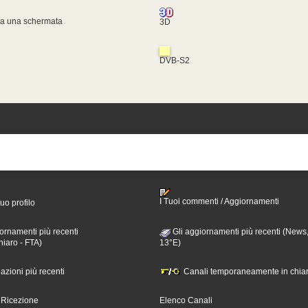
za una schermata
3D
DVB-S2
I Tuoi commenti / Aggiornamenti
tuo profilo
ornamenti più recenti
Gli aggiornamenti più recenti (News,
hiaro - FTA)
13°E)
nazioni più recenti
Canali temporaneamente in chiar
i Ricezione
Elenco Canali