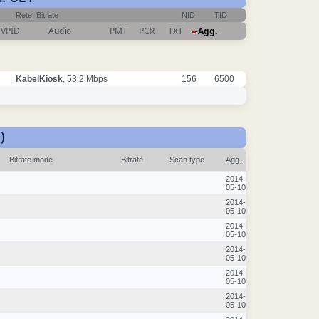
Rete, Bitrate
NID
TID
VPID
Audio
PMT
PCR
TXT
Agg.
KabelKiosk
, 53.2 Mbps
156
6500
)
Bitrate mode
Bitrate
Scan type
Agg.
2014-
05-10
2014-
05-10
2014-
05-10
2014-
05-10
2014-
05-10
2014-
05-10