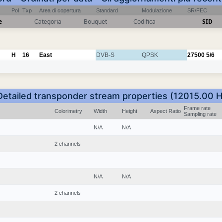
Pol
Txp
Area di copertura
Standard
Modulazione
SR/FEC
e
Categoria
Bouquet
Codifica
SID
H
16
East
DVB-S
QPSK
27500
5/6
Detailed transponder stream properties (12015.00 H
Frame rate
Colorimetry
Width
Height
Aspect Ratio
Sampling rate
N/A
N/A
2 channels
N/A
N/A
2 channels