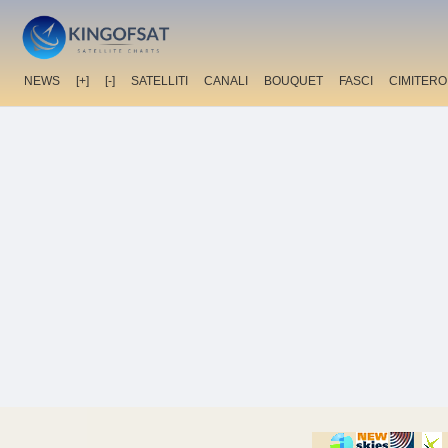
NEWS
[+]
[-]
SATELLITI
CANALI
BOUQUET
FASCI
CIMITERO