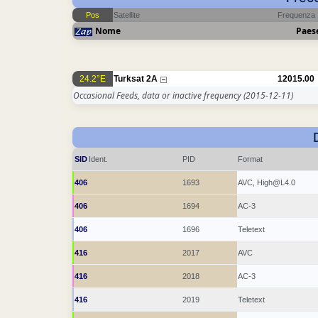
Pos
Satellite
Frequenza
Nome
Paes
24.2°E
Turksat 2A
12015.00
Occasional Feeds, data or inactive frequency
(2015-12-11)
SID
Ident.
PID
Format
406
1693
AVC, High@L4.0
406
1694
AC-3
406
1696
Teletext
416
2017
AVC
416
2018
AC-3
416
2019
Teletext