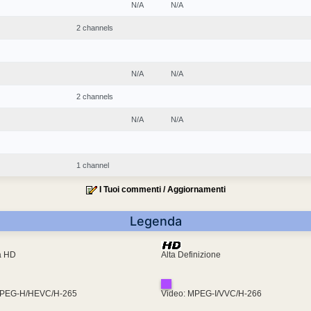
N/A
N/A
2 channels
N/A
N/A
2 channels
N/A
N/A
1 channel
I Tuoi commenti / Aggiornamenti
Legenda
ra HD
Alta Definizione
MPEG-H/HEVC/H-265
Video: MPEG-I/VVC/H-266