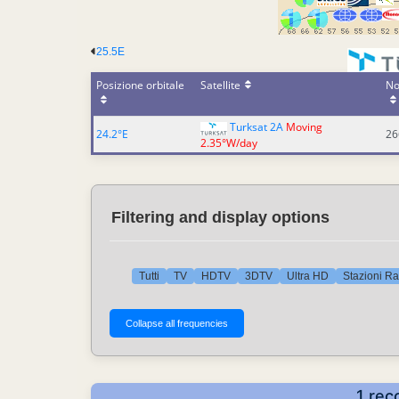
25.5E
Posizione orbitale
Satellite
No
Turksat 2A
Moving
24.2°E
26
2.35°W/day
Filtering and display options
Tutti
TV
HDTV
3DTV
Ultra HD
Stazioni Ra
1 rec