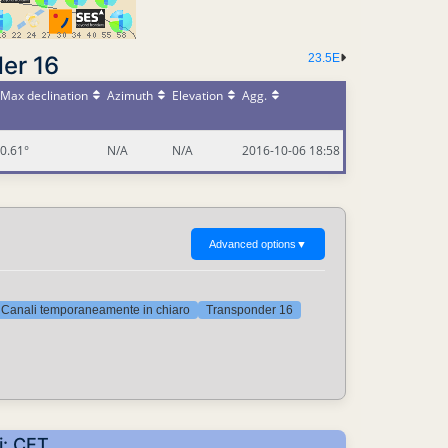
er 16
23.5E
Max declination
Azimuth
Elevation
Agg.
0.61°
N/A
N/A
2016-10-06 18:58
Advanced options
▼
Canali temporaneamente in chiaro
Transponder 16
i: CET