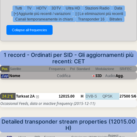
Tutti
TV
HDTV
3DTV
Ultra HD
Stazioni Radio
Data
[+] Aggiunte più recenti / variazioni
[-] Le eliminazioni più recenti
Canali temporaneamente in chiaro
Transponder 16
Bitrates
1 record - Ordinati per SID - Gli aggiornamenti più
recenti: CET
Pos
Satellite
Frequenza
Pol
Standard
Modulazione
SR/FEC
Nome
Codifica
SID
Audio
Agg.
24.2°E
Turksat 2A
12015.00
H
DVB-S
QPSK
27500
5/6
Occasional Feeds, data or inactive frequency
(2015-12-11)
Detailed transponder stream properties (12015.00
H)
Aspect