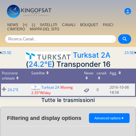
NEWS
[+]
[-]
SATELLITI
CANALI
BOUQUET
FASCI
CIMITERO
MAPPA DEL SITO
25.5E
Turksat 2A
23.5E
(
24.2°E
) Transponder 16
Posizione
Satellite
News
canali
Agg.
orbitale
Turksat 2A
Moving
2016-10-06
24.2°E
0
18:58
2.35°W/day
Tutte le trasmissioni
Filtering and display options
Advanced options
▼