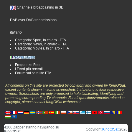
Channels broadcasting in 3D
DAB over DVB transmissions
Italiano
Categoria: Sport, In chiaro - FTA
Categoria: News, In chiaro - FTA
Categoria: Movies, In chiaro - FTA
Frequenze Feed
I Feed più recenti
Forum sul satellite FTA
All contents on this site are protected by copyright and owned by KingOfSat,
except contents shown in some screenshots that belong to their respective
owners. Screenshots are only proposed to help illustrating, identifying and
promoting corresponding TV channels. For all questions/remarks related to
copyright, please contact KingOfSat webmaster.
4206 Zapper stanno navigando su
Copyright
KingOfSat
2026
KingOfSat