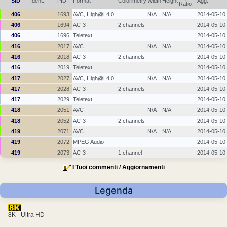
SID
Ident.
PID
Format
Colorimetry
Width
Height
Agg.
Ratio
406
1693
AVC, High@L4.0
N/A
N/A
2014-05-10
406
1694
AC-3
2 channels
2014-05-10
406
1696
Teletext
2014-05-10
416
2017
AVC
N/A
N/A
2014-05-10
416
2018
AC-3
2 channels
2014-05-10
416
2019
Teletext
2014-05-10
417
2027
AVC, High@L4.0
N/A
N/A
2014-05-10
417
2028
AC-3
2 channels
2014-05-10
417
2029
Teletext
2014-05-10
418
2051
AVC
N/A
N/A
2014-05-10
418
2052
AC-3
2 channels
2014-05-10
419
2071
AVC
N/A
N/A
2014-05-10
419
2072
MPEG Audio
2014-05-10
419
2073
AC-3
1 channel
2014-05-10
I Tuoi commenti / Aggiornamenti
Legenda
8K - Ultra HD