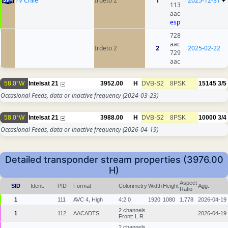
TV Chile
Irdeto 2
1
2025-12-31
+
113
aac
esp
728
aac
Irdeto 2
2
2025-02-22
729
aac
58.0°W
Intelsat 21
3952.00
H
DVB-S2
8PSK
15145
3/5
Occasional Feeds, data or inactive frequency
(2024-03-23)
58.0°W
Intelsat 21
3988.00
H
DVB-S2
8PSK
10000
3/4
Occasional Feeds, data or inactive frequency
(2026-04-19)
Detailed transponder stream properties (3976.00
H)
Aspect
SID
Ident.
PID
Format
Colorimetry
Width
Height
Agg.
Ratio
1
111
AVC 4, High
4:2:0
1920
1080
1.778
2026-04-19
2 channels
1
112
AACADTS
2026-04-19
Front: L R
2 channels