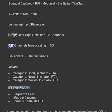
Bouquet
(
Italiano
- RAI
- Mediaset
- Sky Italia
- TivùSat
)
Il Cimitero Dei Canali
Le Immagini più Ricercate
Ultra High Definition TV Channels
Channels broadcasting in 3D
DAB over DVB transmissions
Italiano
Categoria: Sport, In chiaro - FTA
Categoria: News, In chiaro - FTA
Categoria: Movies, In chiaro - FTA
Frequenze Feed
I Feed più recenti
Forum sul satellite FTA
All contents on this site are protected by copyright and owned by KingOfSat,