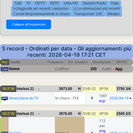
Tutti
TV
HDTV
3DTV
Ultra HD
Stazioni Radio
Data
[+] Aggiunte più recenti / variazioni
[-] Le eliminazioni più recenti
Canali temporaneamente in chiaro
Transponder 14C
Bitrates
5 record - Ordinati per data - Gli aggiornamenti più
recenti: 2026-04-19 17:21 CET
Pos
Satellite
Frequenza
Pol
Standard
Modulazione
SR/FEC
Nome
Codifica
SID
Audio
Agg.
58.0°W
Intelsat 21
3973.00
H
DVB-S2
8PSK
3750
3/4
1
1001
Venezolana de TV
In chiaro - FTA
1
2026-04-19
+
esp
58.0°W
Intelsat 21
3976.00
H
DVB-S2
8PSK
2500
2/3
2
112
aac
eng