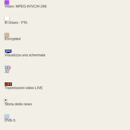
Video: MPEG-I/VVC/H-266
In chiaro - FTA
Encrypted
Visualizza una schermata
3D
Trasmissioni video LIVE
+
Storia delle news
DVB-S