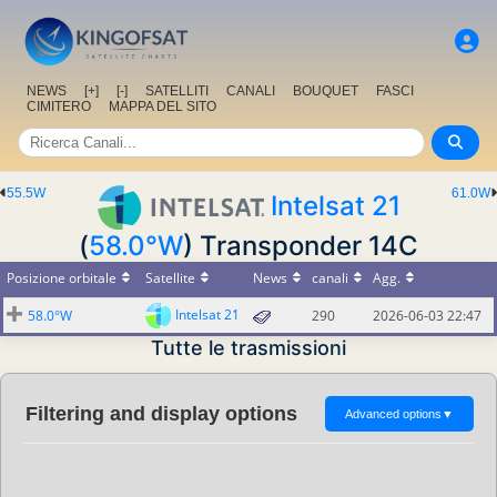
NEWS
[+]
[-]
SATELLITI
CANALI
BOUQUET
FASCI
CIMITERO
MAPPA DEL SITO
55.5W
61.0W
Intelsat 21
(
58.0°W
) Transponder 14C
Posizione orbitale
Satellite
News
canali
Agg.
Intelsat 21
58.0°W
290
2026-06-03 22:47
Tutte le trasmissioni
Filtering and display options
Advanced options
▼