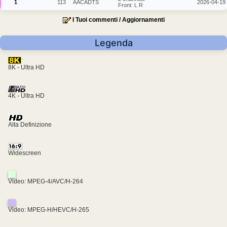
1
113
AACADTS
2026-04-19
Front: L R
I Tuoi commenti / Aggiornamenti
Legenda
8K - Ultra HD
4K - Ultra HD
Alta Definizione
Widescreen
Video: MPEG-4/AVC/H-264
Video: MPEG-H/HEVC/H-265