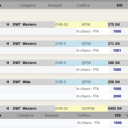
e
Categoria
Bouquet
Codifica
SID
H
DW7
Western
DVB-S2
8PSK
175
3/4
In chiaro - FTA
1000
H
DW7
Western
DVB-S
QPSK
171
3/4
In chiaro - FTA
1001
H
DW7
Western
DVB-S
QPSK
186
3/4
In chiaro - FTA
1000
H
DW7
Wide
DVB-S
QPSK
256
3/4
In chiaro - FTA
1000
In chiaro - FTA
2000
H
DW7
Western
DVB-S2
32APSK
5455
3/4
e
Categoria
Bouquet
Codifica
SID
In chiaro - FTA
1000