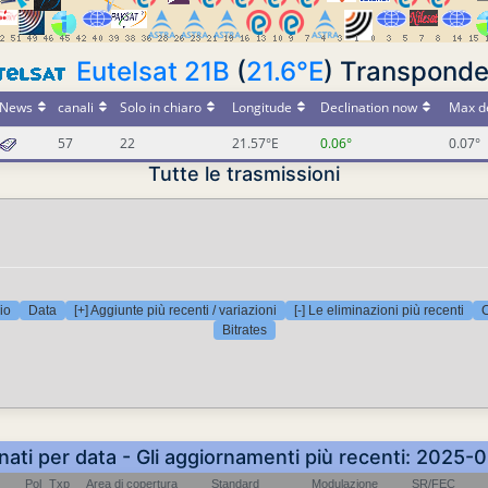
Eutelsat 21B
(
21.6°E
) Transpond
News
canali
Solo in chiaro
Longitude
Declination now
Max de
57
22
21.57°E
0.06°
0.07°
Tutte le trasmissioni
io
Data
[+] Aggiunte più recenti / variazioni
[-] Le eliminazioni più recenti
C
Bitrates
inati per data - Gli aggiornamenti più recenti: 2025
Pol
Txp
Area di copertura
Standard
Modulazione
SR/FEC