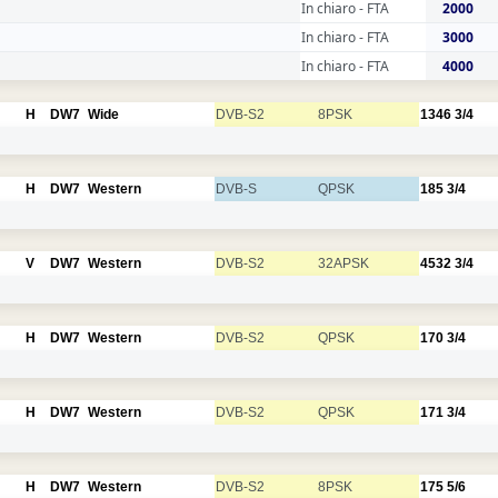
In chiaro - FTA
2000
In chiaro - FTA
3000
In chiaro - FTA
4000
H
DW7
Wide
DVB-S2
8PSK
1346
3/4
H
DW7
Western
DVB-S
QPSK
185
3/4
V
DW7
Western
DVB-S2
32APSK
4532
3/4
H
DW7
Western
DVB-S2
QPSK
170
3/4
H
DW7
Western
DVB-S2
QPSK
171
3/4
H
DW7
Western
DVB-S2
8PSK
175
5/6