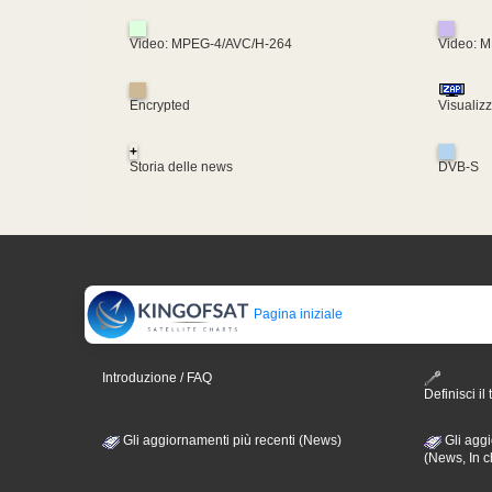
Video: MPEG-4/AVC/H-264
Video: 
Encrypted
Visualiz
+
Storia delle news
DVB-S
Pagina iniziale
Introduzione / FAQ
Definisci il 
Gli aggiornamenti più recenti (News)
Gli aggi
(News, In c