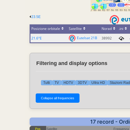
23.5E
Posizione orbitale
Satellite
Norad
.ini
Eutelsat 21B
21.6°E
38992
Filtering and display options
Tutti
TV
HDTV
3DTV
Ultra HD
Stazioni Rad
17 record - Ord
Pos
Satellite
Frequenza