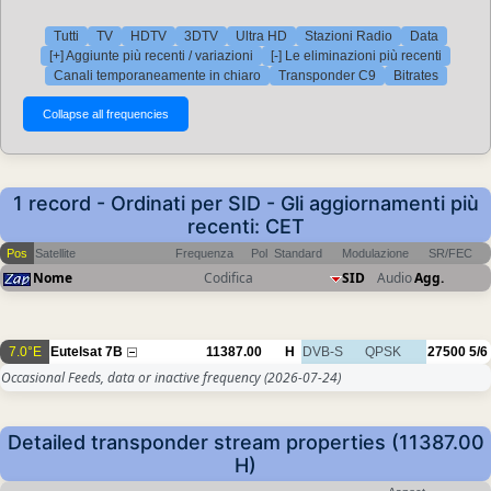
Tutti
TV
HDTV
3DTV
Ultra HD
Stazioni Radio
Data
[+] Aggiunte più recenti / variazioni
[-] Le eliminazioni più recenti
Canali temporaneamente in chiaro
Transponder C9
Bitrates
1 record - Ordinati per SID - Gli aggiornamenti più
recenti: CET
Pos
Satellite
Frequenza
Pol
Standard
Modulazione
SR/FEC
Nome
Codifica
SID
Audio
Agg.
7.0°E
Eutelsat 7B
11387.00
H
DVB-S
QPSK
27500
5/6
Occasional Feeds, data or inactive frequency
(2026-07-24)
Detailed transponder stream properties (11387.00
H)