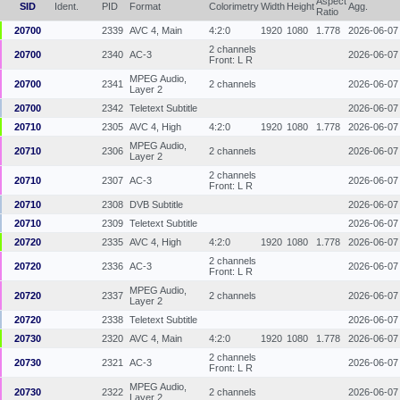
Aspect
SID
Ident.
PID
Format
Colorimetry
Width
Height
Agg.
Ratio
20700
2339
AVC 4, Main
4:2:0
1920
1080
1.778
2026-06-07
2 channels
20700
2340
AC-3
2026-06-07
Front: L R
MPEG Audio,
20700
2341
2 channels
2026-06-07
Layer 2
20700
2342
Teletext Subtitle
2026-06-07
20710
2305
AVC 4, High
4:2:0
1920
1080
1.778
2026-06-07
MPEG Audio,
20710
2306
2 channels
2026-06-07
Layer 2
2 channels
20710
2307
AC-3
2026-06-07
Front: L R
20710
2308
DVB Subtitle
2026-06-07
20710
2309
Teletext Subtitle
2026-06-07
20720
2335
AVC 4, High
4:2:0
1920
1080
1.778
2026-06-07
2 channels
20720
2336
AC-3
2026-06-07
Front: L R
MPEG Audio,
20720
2337
2 channels
2026-06-07
Layer 2
20720
2338
Teletext Subtitle
2026-06-07
20730
2320
AVC 4, Main
4:2:0
1920
1080
1.778
2026-06-07
2 channels
20730
2321
AC-3
2026-06-07
Front: L R
MPEG Audio,
20730
2322
2 channels
2026-06-07
Layer 2