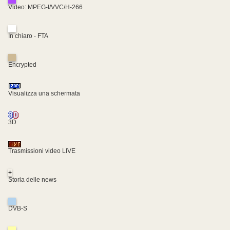
Video: MPEG-I/VVC/H-266
In chiaro - FTA
Encrypted
Visualizza una schermata
3D
Trasmissioni video LIVE
+
Storia delle news
DVB-S