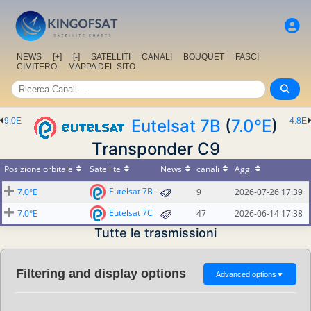
NEWS
[+]
[-]
SATELLITI
CANALI
BOUQUET
FASCI
CIMITERO
MAPPA DEL SITO
9.0E
Eutelsat 7B
(
7.0°E
)
4.8E
Transponder C9
Posizione orbitale
Satellite
News
canali
Agg.
Eutelsat 7B
7.0°E
9
2026-07-26 17:39
Eutelsat 7C
7.0°E
47
2026-06-14 17:38
Tutte le trasmissioni
Filtering and display options
Advanced options
▼