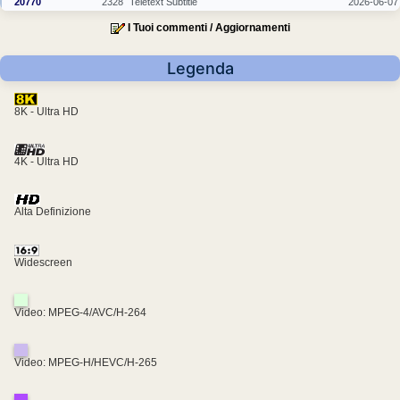
20770
2328
Teletext Subtitle
2026-06-07
I Tuoi commenti / Aggiornamenti
Legenda
8K - Ultra HD
4K - Ultra HD
Alta Definizione
Widescreen
Video: MPEG-4/AVC/H-264
Video: MPEG-H/HEVC/H-265